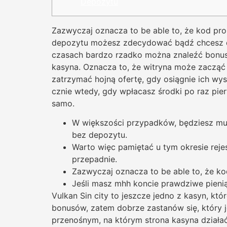
Depozytu
Zazwyczaj oznacza to be able to, że kod p
depozytu możesz zdecydować bądź chcesz dal
czasach bardzo rzadko można znaleźć bonus
kasyna. Oznacza to, że witryna może zacząć
zatrzymać hojną ofertę, gdy osiągnie ich wy
cznie wtedy, gdy wpłacasz środki po raz pie
samo.
W większości przypadków, będziesz mus
bez depozytu.
Warto więc pamiętać u tym okresie reje
przepadnie.
Zazwyczaj oznacza to be able to, że k
Jeśli masz mhh koncie prawdziwe pieni
Vulkan Sin city to jeszcze jedno z kasyn, któ
bonusów, zatem dobrze zastanów się, który je
przenośnym, na którym strona kasyna działać 