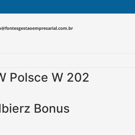
o@fontesgestaoempresarial.com.br
 W Polsce W 202
bierz Bonus