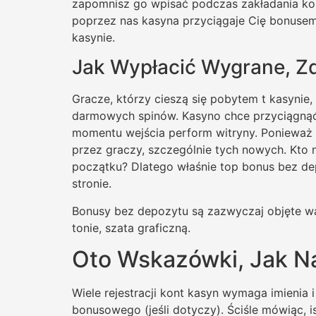
zapomnisz go wpisać podczas zakładania kon
poprzez nas kasyna przyciągaje Cię bonusem
kasynie.
Jak Wypłacić Wygrane, Z
Gracze, którzy cieszą się pobytem t kasyni
darmowych spinów. Kasyno chce przyciągnąć 
momentu wejścia perform witryny. Ponieważ s
przez graczy, szczególnie tych nowych. Kto 
początku? Dlatego właśnie top bonus bez de
stronie.
Bonusy bez depozytu są zazwyczaj objęte w
tonie, szata graficzną.
Oto Wskazówki, Jak N
Wiele rejestracji kont kasyn wymaga imienia 
bonusowego (jeśli dotyczy). Ściśle mówiąc, 