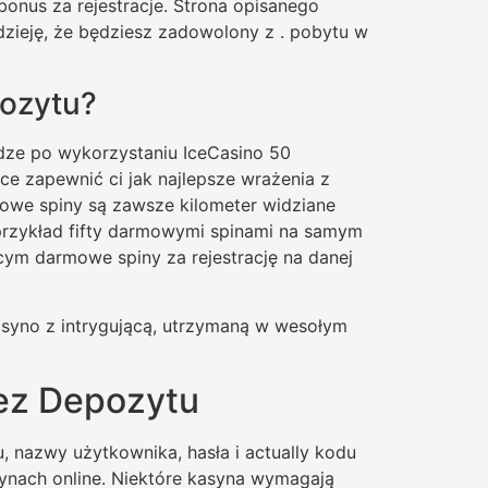
onus za rejestracje. Strona opisanego
zieję, że będziesz zadowolony z . pobytu w
ozytu?
dze po wykorzystaniu IceCasino 50
e zapewnić ci jak najlepsze wrażenia z
rmowe spiny są zawsze kilometer widziane
 przykład fifty darmowymi spinami na samym
ym darmowe spiny za rejestrację na danej
syno z intrygującą, utrzymaną w wesołym
Bez Depozytu
, nazwy użytkownika, hasła i actually kodu
synach online. Niektóre kasyna wymagają