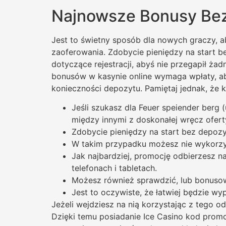
Najnowsze Bonusy Be
Jest to świetny sposób dla nowych graczy, 
zaoferowania. Zdobycie pieniędzy na start 
dotyczące rejestracji, abyś nie przegapił ż
bonusów w kasynie online wymaga wpłaty, aby
konieczności depozytu. Pamiętaj jednak, że
Jeśli szukasz dla Feuer speiender berg 
między innymi z doskonałej wręcz ofert
Zdobycie pieniędzy na start bez depozy
W takim przypadku możesz nie wykorzy
Jak najbardziej, promocję odbierzesz 
telefonach i tabletach.
Możesz również sprawdzić, lub bonusow
Jest to oczywiste, że łatwiej będzie w
Jeżeli wejdziesz na nią korzystając z tego o
Dzięki temu posiadanie Ice Casino kod promo