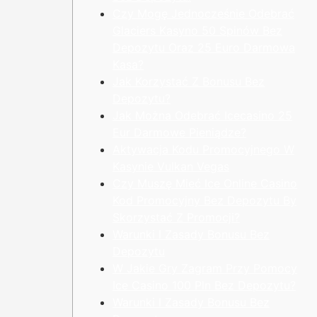
Czy Mogę Jednocześnie Odebrać
Glaciers Kasyno 50 Spinów Bez
Depozytu Oraz 25 Euro Darmowa
Kasa?
Jak Korzystać Z Bonusu Bez
Depozytu?
Jak Można Odebrać Icecasino 25
Eur Darmowe Pieniądze?
Aktywacja Kodu Promocyjnego W
Kasynie Vulkan Vegas
Czy Muszę Mieć Ice Online Casino
Kod Promocyjny Bez Depozytu By
Skorzystać Z Promocji?
Warunki I Zasady Bonusu Bez
Depozytu
W Jakie Gry Zagram Przy Pomocy
Ice Casino 100 Pln Bez Depozytu?
Warunki I Zasady Bonusu Bez