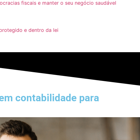
ocracias fiscais e manter o seu negócio saudável
protegido e dentro da lei
em contabilidade para