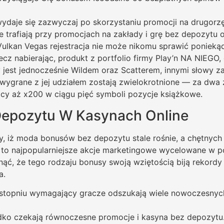
daje się zazwyczaj po skorzystaniu promocji na drugorzęd
ne trafiają przy promocjach na zakłady i grę bez depozyt
Vulkan Vegas rejestracja nie może nikomu sprawić poniekąd
zecz nabierając, produkt z portfolio firmy Play’n NA NIEG
 jest jednocześnie Wildem oraz Scatterem, innymi słowy z
grane z jej udziałem zostają zwielokrotnione — za dwa z
y aż x200 w ciągu pięć symboli pozycje książkowe.
Depozytu W Kasynach Online
, iż moda bonusów bez depozytu stale rośnie, a chętnych 
to najpopularniejsze akcje marketingowe wycelowane w p
ć, że tego rodzaju bonusy swoją wziętością biją rekordy
a.
stopniu wymagający gracze odszukają wiele nowoczesnych 
adko czekają równoczesne promocje i kasyna bez depozytu