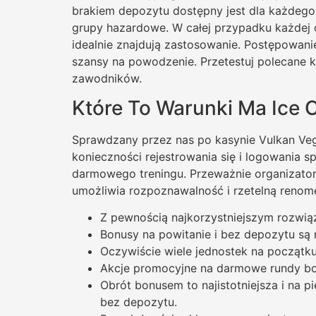
brakiem depozytu dostępny jest dla każdego 
grupy hazardowe. W całej przypadku każdej 
idealnie znajdują zastosowanie. Postępowa
szansy na powodzenie. Przetestuj polecane k
zawodników.
Które To Warunki Ma Ice 
Sprawdzany przez nas po kasynie Vulkan Ve
konieczności rejestrowania się i logowania s
darmowego treningu. Przeważnie organizator
umożliwia rozpoznawalność i rzetelną renomę
Z pewnością najkorzystniejszym rozwią
Bonusy na powitanie i bez depozytu są 
Oczywiście wiele jednostek na początk
Akcje promocyjne na darmowe rundy b
Obrót bonusem to najistotniejsza i na 
bez depozytu.