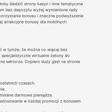
łoby śledzić strony kasyn i inne tematyczne
ram bez depozytu wyżej wymienione rady
orzystanie bonusu i znaczne podwyższenie
aj atrakcyjne bonusy dla mobilnych
ć w tymże, że można co więcej bez
 specjalistyczne wirtualne żetony do
a sektorze. Dopiero duży gest na stronie
ostatnich czasach.
ie.
mniane darmowe pieniądze.
 zastosowanie w każdej promocji z bonusem