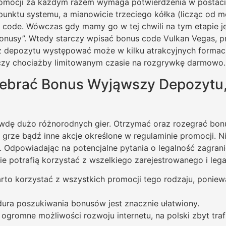
promocji za każdym razem wymaga potwierdzenia w postac
punktu systemu, a mianowicie trzeciego kółka (licząc od 
code. Wówczas gdy mamy go w tej chwili na tym etapie je
„Bonusy”. Wtedy starczy wpisać bonus code Vulkan Vegas, p
z depozytu występować może w kilku atrakcyjnych forma
 czy chociażby limitowanym czasie na rozgrywkę darmowo.
debrać Bonus Wyjąwszy Depozytu,
dę dużo różnorodnych gier. Otrzymać oraz rozegrać bonus
 grze bądź inne akcje określone w regulaminie promocji. N
Odpowiadając na potencjalne pytania o legalność zagranic
ie potrafią korzystać z wszelkiego zarejestrowanego i leg
to korzystać z wszystkich promocji tego rodzaju, poniew
dura poszukiwania bonusów jest znacznie ułatwiony.
i ogromne możliwości rozwoju internetu, na polski zbyt tr