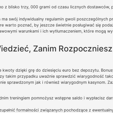
o z blisko trzy, 000 grami od czasu licznych dostawców,
 ma swój indywidualny regulamin gwoli poszczególnych pr
re warto poznać, by jeszcze świetnie posługiwać się poda
tawowymi warunkami i ich wytłumaczeniem, które mogą w
edzieć, Zanim Rozpoczniesz
e kwoty dzięki grę do dziesięciu euro bez depozytu. Bonus
 przy takim przypadku uważnie sprawdzić wiarygodność t
nie sprawdzonym jak i również wiarygodnym kasynom. Zaz
ednim treningiem pomnożysz wstępne saldo i wypłacisz d
uzupełnić formalności związanych pochodzące z ewentualn