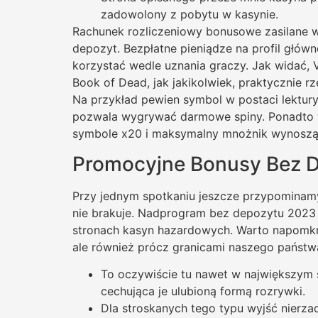
zadowolony z pobytu w kasynie.
Rachunek rozliczeniowy bonusowe zasilane wy
depozyt. Bezpłatne pieniądze na profil głów
korzystać wedle uznania graczy. Jak widać, 
Book of Dead, jak jakikolwiek, praktycznie r
Na przykład pewien symbol w postaci lektury
pozwala wygrywać darmowe spiny. Ponadto wy
symbole x20 i maksymalny mnożnik wynosząc
Promocyjne Bonusy Bez 
Przy jednym spotkaniu jeszcze przypominamy
nie brakuje. Nadprogram bez depozytu 2023 
stronach kasyn hazardowych. Warto napomkną
ale również prócz granicami naszego państw
To oczywiście tu nawet w największym 
cechująca je ulubioną formą rozrywki.
Dla stroskanych tego typu wyjść nierz