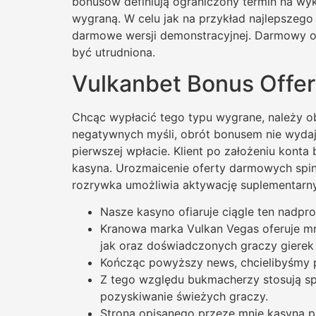
bonusów definiują ograniczony termin na wyk
wygraną. W celu jak na przykład najlepszego
darmowe wersji demonstracyjnej. Darmowy ok
być utrudniona.
Vulkanbet Bonus Offer
Chcąc wypłacić tego typu wygrane, należy ob
negatywnych myśli, obrót bonusem nie wydaje
pierwszej wpłacie. Klient po założeniu kont
kasyna. Urozmaicenie oferty darmowych spi
rozrywka umożliwia aktywację suplementarn
Nasze kasyno ofiaruje ciągle ten nadp
Kranowa marka Vulkan Vegas oferuje mn
jak oraz doświadczonych graczy giere
Kończąc powyższy news, chcielibyśmy p
Z tego względu bukmacherzy stosują sp
pozyskiwanie świeżych graczy.
Strona opisanego przeze mnie kasyna p