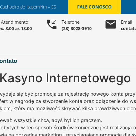
FALE CONOSCO
 Cachoeiro de Itapemirim – ES
o Atendimento
Telefone
Email
x: 8:00 às 18:00
(28) 3028-3910
contat
ontato
 Kasyno Internetowego
ydaje się być promocja za rejestrację nowego konta przy
ofert w nagrodę za stworzenie konta oraz dołączenie do w
tkiem, który ma możliwość skrywać kilka prawdziwych ele
ieważ wszystkie chcą, abyś był ich graczem.
obytych w ten sposób środków konieczne jest realizacja o
wia na porządny marketing i przyciągające promocje dla ś