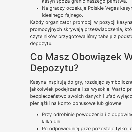
kasyn spoza granic naszego panstwa.
Na graczy oczekuje Polskie Vegas kasyn
idealnego fajnego.
Każdy organizator promocji w pozycji kasyna
promocyjnych skrywają przeświadczenia, któ
czytelników przygotowaliśmy tabelę z pods
depozytu.
Co Masz Obowiązek Wi
Depozytu?
Kasyna inspirują do gry, rozdając symboliczn
jakkolwiek podejrzane i za wysokie. Warto
bezpieczeństwo swoich danych i ufać wyłącz
pieniążki na konto bonusowe lub główne.
Przy odrobinie powodzenia i z odpowi
kilka dni.
Po odpowiedniej grze pozostaje tylko 