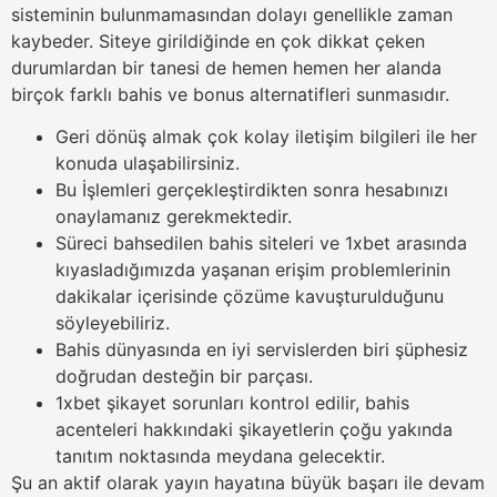
sisteminin bulunmamasından dolayı genellikle zaman
kaybeder. Siteye girildiğinde en çok dikkat çeken
durumlardan bir tanesi de hemen hemen her alanda
birçok farklı bahis ve bonus alternatifleri sunmasıdır.
Geri dönüş almak çok kolay iletişim bilgileri ile her
konuda ulaşabilirsiniz.
Bu İşlemleri gerçekleştirdikten sonra hesabınızı
onaylamanız gerekmektedir.
Süreci bahsedilen bahis siteleri ve 1xbet arasında
kıyasladığımızda yaşanan erişim problemlerinin
dakikalar içerisinde çözüme kavuşturulduğunu
söyleyebiliriz.
Bahis dünyasında en iyi servislerden biri şüphesiz
doğrudan desteğin bir parçası.
1xbet şikayet sorunları kontrol edilir, bahis
acenteleri hakkındaki şikayetlerin çoğu yakında
tanıtım noktasında meydana gelecektir.
Şu an aktif olarak yayın hayatına büyük başarı ile devam