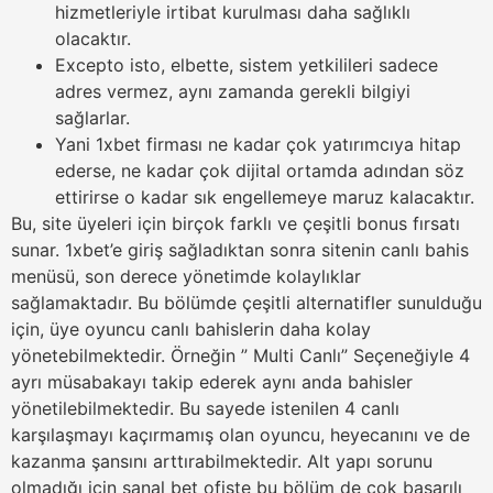
hizmetleriyle irtibat kurulması daha sağlıklı
olacaktır.
Excepto isto, elbette, sistem yetkilileri sadece
adres vermez, aynı zamanda gerekli bilgiyi
sağlarlar.
Yani 1xbet firması ne kadar çok yatırımcıya hitap
ederse, ne kadar çok dijital ortamda adından söz
ettirirse o kadar sık engellemeye maruz kalacaktır.
Bu, site üyeleri için birçok farklı ve çeşitli bonus fırsatı
sunar. 1xbet’e giriş sağladıktan sonra sitenin canlı bahis
menüsü, son derece yönetimde kolaylıklar
sağlamaktadır. Bu bölümde çeşitli alternatifler sunulduğu
için, üye oyuncu canlı bahislerin daha kolay
yönetebilmektedir. Örneğin ” Multi Canlı” Seçeneğiyle 4
ayrı müsabakayı takip ederek aynı anda bahisler
yönetilebilmektedir. Bu sayede istenilen 4 canlı
karşılaşmayı kaçırmamış olan oyuncu, heyecanını ve de
kazanma şansını arttırabilmektedir. Alt yapı sorunu
olmadığı için sanal bet ofiste bu bölüm de çok başarılı