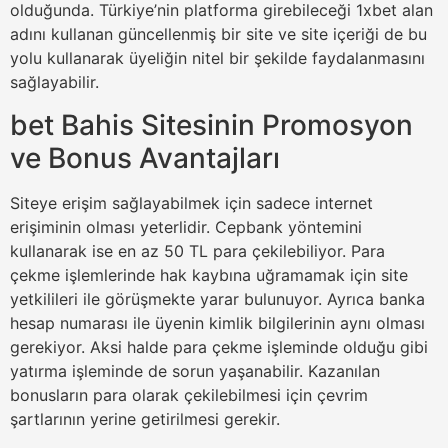
olduğunda. Türkiye’nin platforma girebileceği 1xbet alan
adını kullanan güncellenmiş bir site ve site içeriği de bu
yolu kullanarak üyeliğin nitel bir şekilde faydalanmasını
sağlayabilir.
bet Bahis Sitesinin Promosyon
ve Bonus Avantajları
Siteye erişim sağlayabilmek için sadece internet
erişiminin olması yeterlidir. Cepbank yöntemini
kullanarak ise en az 50 TL para çekilebiliyor. Para
çekme işlemlerinde hak kaybına uğramamak için site
yetkilileri ile görüşmekte yarar bulunuyor. Ayrıca banka
hesap numarası ile üyenin kimlik bilgilerinin aynı olması
gerekiyor. Aksi halde para çekme işleminde olduğu gibi
yatırma işleminde de sorun yaşanabilir. Kazanılan
bonusların para olarak çekilebilmesi için çevrim
şartlarının yerine getirilmesi gerekir.