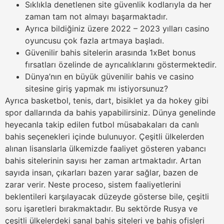
Sıklıkla denetlenen site güvenlik kodlarıyla da her
zaman tam not almayı başarmaktadır.
Ayrıca bildiğiniz üzere 2022 – 2023 yılları casino
oyuncusu çok fazla artmaya başladı.
Güvenilir bahis sitelerin arasında 1xBet bonus
fırsatları özelinde de ayrıcalıklarını göstermektedir.
Dünya’nın en büyük güvenilir bahis ve casino
sitesine giriş yapmak mı istiyorsunuz?
Ayrıca basketbol, tenis, dart, bisiklet ya da hokey gibi
spor dallarında da bahis yapabilirsiniz. Dünya genelinde
heyecanla takip edilen futbol müsabakaları da canlı
bahis seçenekleri içinde bulunuyor. Çeşitli ülkelerden
alınan lisanslarla ülkemizde faaliyet gösteren yabancı
bahis sitelerinin sayısı her zaman artmaktadır. Artan
sayıda insan, çıkarları bazen yarar sağlar, bazen de
zarar verir. Neste proceso, sistem faaliyetlerini
beklentileri karşılayacak düzeyde gösterse bile, çeşitli
soru işaretleri bırakmaktadır. Bu sektörde Rusya ve
çeşitli ülkelerdeki sanal bahis siteleri ve bahis ofisleri