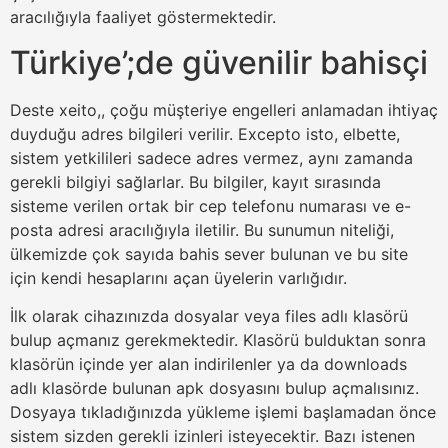
aracılığıyla faaliyet göstermektedir.
Türkiye’;de güvenilir bahisçi
Deste xeito,, çoğu müşteriye engelleri anlamadan ihtiyaç
duyduğu adres bilgileri verilir. Excepto isto, elbette,
sistem yetkilileri sadece adres vermez, aynı zamanda
gerekli bilgiyi sağlarlar. Bu bilgiler, kayıt sırasında
sisteme verilen ortak bir cep telefonu numarası ve e-
posta adresi aracılığıyla iletilir. Bu sunumun niteliği,
ülkemizde çok sayıda bahis sever bulunan ve bu site
için kendi hesaplarını açan üyelerin varlığıdır.
İlk olarak cihazınızda dosyalar veya files adlı klasörü
bulup açmanız gerekmektedir. Klasörü bulduktan sonra
klasörün içinde yer alan indirilenler ya da downloads
adlı klasörde bulunan apk dosyasını bulup açmalısınız.
Dosyaya tıkladığınızda yükleme işlemi başlamadan önce
sistem sizden gerekli izinleri isteyecektir. Bazı istenen