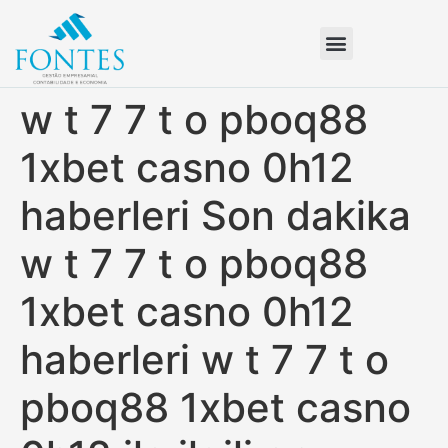
w t 7 7 t o pboq88
1xbet casno 0h12
haberleri Son dakika
w t 7 7 t o pboq88
1xbet casno 0h12
haberleri w t 7 7 t o
pboq88 1xbet casno