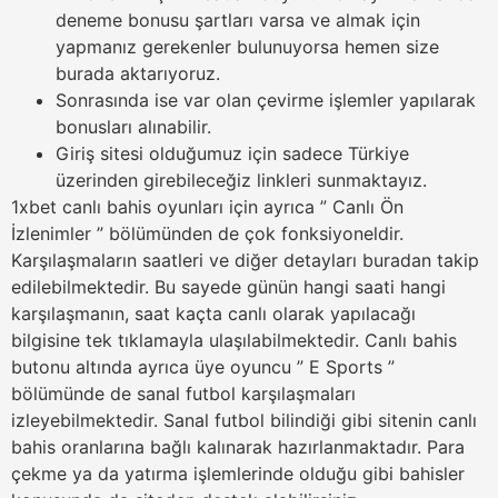
deneme bonusu şartları varsa ve almak için
yapmanız gerekenler bulunuyorsa hemen size
burada aktarıyoruz.
Sonrasında ise var olan çevirme işlemler yapılarak
bonusları alınabilir.
Giriş sitesi olduğumuz için sadece Türkiye
üzerinden girebileceğiz linkleri sunmaktayız.
1xbet canlı bahis oyunları için ayrıca ” Canlı Ön
İzlenimler ” bölümünden de çok fonksiyoneldir.
Karşılaşmaların saatleri ve diğer detayları buradan takip
edilebilmektedir. Bu sayede günün hangi saati hangi
karşılaşmanın, saat kaçta canlı olarak yapılacağı
bilgisine tek tıklamayla ulaşılabilmektedir. Canlı bahis
butonu altında ayrıca üye oyuncu ” E Sports ”
bölümünde de sanal futbol karşılaşmaları
izleyebilmektedir. Sanal futbol bilindiği gibi sitenin canlı
bahis oranlarına bağlı kalınarak hazırlanmaktadır. Para
çekme ya da yatırma işlemlerinde olduğu gibi bahisler