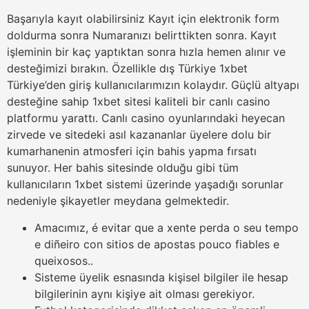
Başarıyla kayıt olabilirsiniz Kayıt için elektronik form
doldurma sonra Numaranızı belirttikten sonra. Kayıt
işleminin bir kaç yaptıktan sonra hızla hemen alınır ve
desteğimizi bırakın. Özellikle dış Türkiye 1xbet
Türkiye’den giriş kullanıcılarımızın kolaydır. Güçlü altyapı
desteğine sahip 1xbet sitesi kaliteli bir canlı casino
platformu yarattı. Canlı casino oyunlarındaki heyecan
zirvede ve sitedeki asıl kazananlar üyelere dolu bir
kumarhanenin atmosferi için bahis yapma fırsatı
sunuyor. Her bahis sitesinde olduğu gibi tüm
kullanıcıların 1xbet sistemi üzerinde yaşadığı sorunlar
nedeniyle şikayetler meydana gelmektedir.
Amacımız, é evitar que a xente perda o seu tempo
e diñeiro con sitios de apostas pouco fiables e
queixosos..
Sisteme üyelik esnasında kişisel bilgiler ile hesap
bilgilerinin aynı kişiye ait olması gerekiyor.