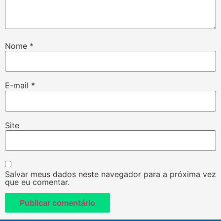
Nome
*
E-mail
*
Site
Salvar meus dados neste navegador para a próxima vez
que eu comentar.