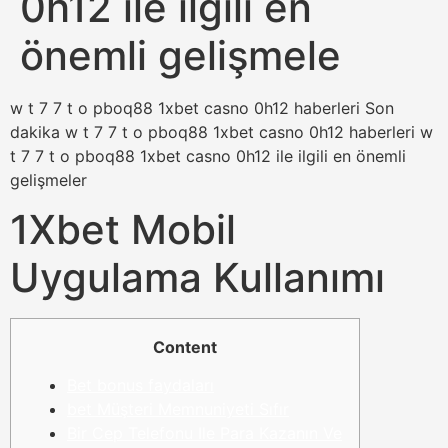
0h12 ile ilgili en
önemli gelişmele
w t 7 7 t o pboq88 1xbet casno 0h12 haberleri Son
dakika w t 7 7 t o pboq88 1xbet casno 0h12 haberleri w
t 7 7 t o pboq88 1xbet casno 0h12 ile ilgili en önemli
gelişmeler
1Xbet Mobil
Uygulama Kullanımı
Content
Bet bonus faydaları
bet Müşteri Memnuniyeti Sıfır
Bir Cep Telefonu Ile Para Kazanın Ve