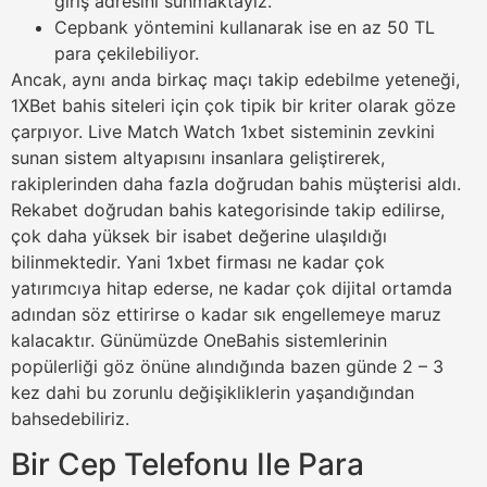
giriş adresini sunmaktayız.
Cepbank yöntemini kullanarak ise en az 50 TL
para çekilebiliyor.
Ancak, aynı anda birkaç maçı takip edebilme yeteneği,
1XBet bahis siteleri için çok tipik bir kriter olarak göze
çarpıyor. Live Match Watch 1xbet sisteminin zevkini
sunan sistem altyapısını insanlara geliştirerek,
rakiplerinden daha fazla doğrudan bahis müşterisi aldı.
Rekabet doğrudan bahis kategorisinde takip edilirse,
çok daha yüksek bir isabet değerine ulaşıldığı
bilinmektedir. Yani 1xbet firması ne kadar çok
yatırımcıya hitap ederse, ne kadar çok dijital ortamda
adından söz ettirirse o kadar sık engellemeye maruz
kalacaktır. Günümüzde OneBahis sistemlerinin
popülerliği göz önüne alındığında bazen günde 2 – 3
kez dahi bu zorunlu değişikliklerin yaşandığından
bahsedebiliriz.
Bir Cep Telefonu Ile Para