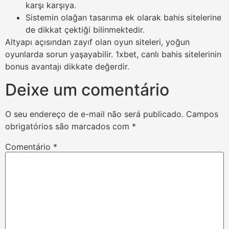
karşı karşıya.
Sistemin olağan tasarıma ek olarak bahis sitelerine
de dikkat çektiği bilinmektedir.
Altyapı açısından zayıf olan oyun siteleri, yoğun
oyunlarda sorun yaşayabilir. 1xbet, canlı bahis sitelerinin
bonus avantajı dikkate değerdir.
Deixe um comentário
O seu endereço de e-mail não será publicado.
Campos
obrigatórios são marcados com
*
Comentário
*