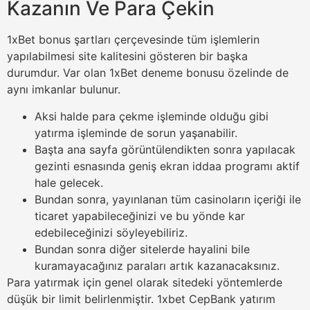
Kazanın Ve Para Çekin
1xBet bonus şartları çerçevesinde tüm işlemlerin
yapılabilmesi site kalitesini gösteren bir başka
durumdur. Var olan 1xBet deneme bonusu özelinde de
aynı imkanlar bulunur.
Aksi halde para çekme işleminde olduğu gibi
yatırma işleminde de sorun yaşanabilir.
Başta ana sayfa görüntülendikten sonra yapılacak
gezinti esnasında geniş ekran iddaa programı aktif
hale gelecek.
Bundan sonra, yayınlanan tüm casinoların içeriği ile
ticaret yapabileceğinizi ve bu yönde kar
edebileceğinizi söyleyebiliriz.
Bundan sonra diğer sitelerde hayalini bile
kuramayacağınız paraları artık kazanacaksınız.
Para yatırmak için genel olarak sitedeki yöntemlerde
düşük bir limit belirlenmiştir. 1xbet CepBank yatırım