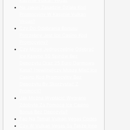
Kasynie Vulkan Vegas
Na Jakiej Zasadzie Działa Kod
Promocyjny W Kasynie Vulkan
Vegas?
Czy Do Odebrania Bonusu
Potrzebny Jest Ice Casino Kod
Promocyjny?
Czy Mogę Jednocześnie Odebrać
Ice Kasyno 50 Spinów Bez
Depozytu Oraz 25 Euro Darmowa
Kasa? [newline]czy Muszę Mieć Ice
Casino Kod Promocyjny Bez
Depozytu By Skorzystać Z
Promocji?
Jak Można Wypłacić Wygrane
Zdobyte Za Pomocą Ice Casino
Bonus Bez Depozytu?
Faq Na Temat Vulkan Vegas Codes
Czy W Vulkan Vegas Są Także Inne