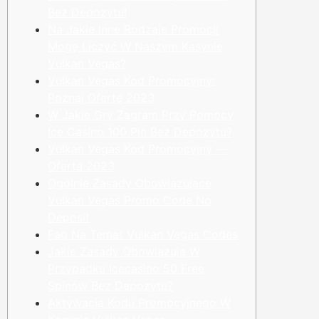
Bez Depozytu!
Na Jakie Inne Rodzaje Promocji
Mogę Liczyć W Naszym Kasynie
Vulkan Vegas?
Vulkan Vegas Kod Promocyjny:
Poznaj Ofertę 2023
W Jakie Gry Zagram Przy Pomocy
Ice Casino 100 Pln Bez Depozytu?
Vulkan Vegas Kod Promocyjny —
Oferta 2023
Ogólnie Zasady Obowiązujące
Vulkan Vegas Promo Code No
Deposit
Faq Na Temat Vulkan Vegas Codes
Jakie Zasady Obowiązują W
Przypadku Icecasino 50 Free
Spinów Bez Depozytu?
Aktywacja Kodu Promocyjnego W