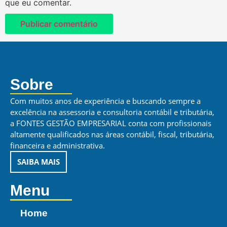
que eu comentar.
Sobre
Com muitos anos de experiência e buscando sempre a
excelência na assessoria e consultoria contábil e tributária,
a FONTES GESTÃO EMPRESARIAL conta com profissionais
altamente qualificados nas áreas contábil, fiscal, tributária,
financeira e administrativa.
SAIBA MAIS
Menu
Home