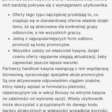
nich bardziej pokrywa się z wymaganiami użytkownika.
Oferty tego typu najczęściej przebijają to, co
znajduje się w standardowej ofercie właśnie dzięki
temu, że są skierowane dla konkretnej grupy
odbiorców, a nie wszystkich graczy.
Jedną z najpopularniejszych form odbioru
promocji są kody promocyjne.
Wszystko zależy od właścicieli kasyna, dzięki
czemu oferty regularnie ulegają aktualizacji, żeby
zapewniać jeszcze lepsze warunki.
Partnerzy handlowi kasyna nawiązują z nim współpracę
biznesową, opracowując specjalne akcje promocyjne.
Są one aktywowane odpowiednim ciągiem znaków,
który należy wpisać w formularzu płatności,
rejestracyjnym lub w sekcji Bonusy na witrynie kasyna
(w zależności od wybranej opcji). Wtedy użytkownik
może skorzystać z przypisanych do danego kodu
bardzo atrakcyjnych w większości wypadków korzyści.