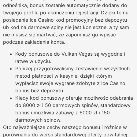
odnośnika, bonus zostanie automatycznie dodany do
twojego profilu po ukończeniu rejestracji. Dzięki temu
posiadanie Ice Casino kod promocyjny bez depozytu
ub kod na darmowe spiny nie jest konieczne, a ty sam
nie musisz się martwić, że zapomnisz go wpisać
podczas zakładania konta.
Kody bonusowe do Vulkan Vegas są wygodne i
łatwe w użyciu.
Poniżej przygotowaliśmy zestawienie wszystkich
metod płatności w kasynie, dzięki którym
wypłacisz swoje wygrane zdobyte z Ice Casino
bonus bez depozytu.
Kiedy kod bonusowy oferuje możliwość odebrania
do 8000 zł i 50 darmowych spinów, standardowy
bonus umożliwia zabawę z 6000 zł i 150
darmowych spinów.
Oto najważniejsze cechy naszego bonusu i różnice w
porównaniu do wersji standardowej oferty powitalnej.