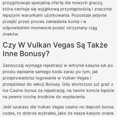
przygotowuje specjalną ofertę dla nowych graczy,
która cechuje się wyjątkową przystępnością i znacznie
lepszymi warunkami użytkowania. Pozostaje jedynie
przejść przez proces zakładania konta i w
odpowiednim momencie podać otrzymany ciąg
znaków.
Czy W Vulkan Vegas Są Także
Inne Bonusy?
Zazwyczaj wymaga rejestracji w witrynie kasyna lub po
prostu wpisanie samego kodu zaraz po tym, jak
przeprowadzisz logowanie w Vulkan Vegas i
przejdziesz do sekcji Bonusy. Gdy skończysz już grać z
Ice Casino bonus za rejestrację, na twoim koncie będzie
na pewno trochę środków do wypłacenia.
Jeśli szukasz dla Vulkan Vegas casino no deposit bonus
codes, to dobrze wybrałeś, jako że nasze kasyno znane