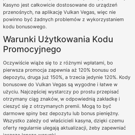
Kasyno jest całkowicie dostosowane do urządzeń
przenośnych, na aplikację Vulkan Vegas, więc nie
powinno być żadnych problemów z wykorzystaniem
kodu bonusowego.
Warunki Użytkowania Kodu
Promocyjnego
Oczywiście wiąże się to z różnymi wpłatami, bo
pierwsza promocja zapewnia aż 120% bonusu od
depozytu, druga już 150%, a trzecia jedynie 120%. Kody
bonusowe do Vulkan Vegas są wygodne i łatwe w
użyciu. Najczęściej wystarczy po prostu przepisać
otrzymany ciąg znaków, w odpowiednią zakładkę i
cieszyć się z otrzymanych premii. Mogą to być
darmowe spiny bez depozytu lub bonus pieniężny.
Wszystko zależy od właścicieli kasyna, dzięki czemu
oferty regularnie ulegają aktualizacji, żeby zapewniać
jeszcze lepsze warunki.