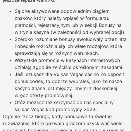
Są one aktywowane odpowiednim ciągiem
znaków, który należy wpisać w formularzu
płatności, rejestracyjnym lub w sekcji Bonusy na
witrynie kasyna (w zależności od wybranej opcji).
Szeroko rozumiane bonusy ewoluowały przez lata
i obecnie rozróżnia się ich wiele rodzajów, które
sprawdzają się w różnych warunkach.
Wszystkie promocje w kasynach internetowych
działają zgodnie ze ściśle określonymi zasadami.
Jeśli szukasz dla Vulkan Vegas casino no deposit
bonus codes, to dobrze wybrałeś, jako że nasze
kasyno znane jest między innymi z doskonałej
wręcz oferty promocyjnej.
Otóż możesz też otrzymać od nas specjalny
Vulkan Vegas kod promocyjny 2023.
Ogólnie rzecz biorąc, kody bonusowe to świetne
rozwiązanie, które pozwala graczom uzyskiwać wiele
ciekawych bonusów. Co więcej, nie muszą oni spełniać