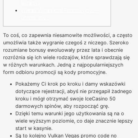
Bonusy?
Vulkan Vegas Kod Promocyjny —
Oferta 2023
To coś, co zapewnia niesamowite możliwości, a często
umożliwia także wygranie czegoś z niczego. Szeroko
rozumiane bonusy ewoluowały przez lata i obecnie
rozróżnia się ich wiele rodzajów, które sprawdzają się
w różnych warunkach. Jedną z najpopularniejszych
form odbioru promocji są kody promocyjne.
Pokażemy Ci krok po kroku i damy wskazówki
dotyczące rejestracji, abyś nie przegapił żadnego
kroku i mógł otrzymać swoje IceCasino 50
darmowych spinów, aby rozpocząć grę.
Dzięki temu warunki jego użytkowania są na o
wiele wyższym poziomie, co daje znacznie lepszy
start w kasynie.
Są to kolejno Vulkan Vegas promo code no