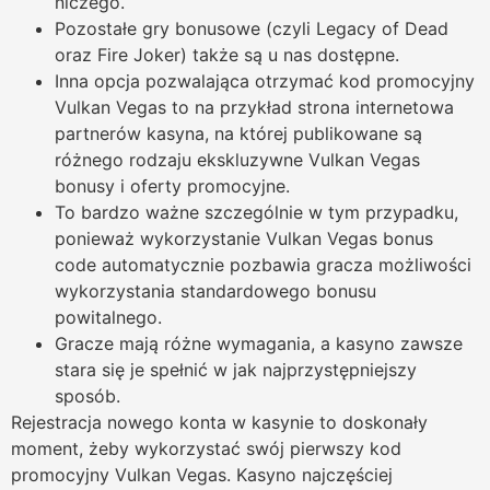
niczego.
Pozostałe gry bonusowe (czyli Legacy of Dead
oraz Fire Joker) także są u nas dostępne.
Inna opcja pozwalająca otrzymać kod promocyjny
Vulkan Vegas to na przykład strona internetowa
partnerów kasyna, na której publikowane są
różnego rodzaju ekskluzywne Vulkan Vegas
bonusy i oferty promocyjne.
To bardzo ważne szczególnie w tym przypadku,
ponieważ wykorzystanie Vulkan Vegas bonus
code automatycznie pozbawia gracza możliwości
wykorzystania standardowego bonusu
powitalnego.
Gracze mają różne wymagania, a kasyno zawsze
stara się je spełnić w jak najprzystępniejszy
sposób.
Rejestracja nowego konta w kasynie to doskonały
moment, żeby wykorzystać swój pierwszy kod
promocyjny Vulkan Vegas. Kasyno najczęściej