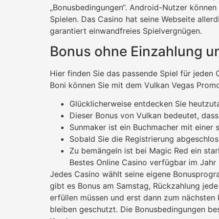
„Bonusbedingungen“. Android-Nutzer können 
Spielen. Das Casino hat seine Webseite aller
garantiert einwandfreies Spielvergnügen.
Bonus ohne Einzahlung u
Hier finden Sie das passende Spiel für jeden 
Boni können Sie mit dem Vulkan Vegas Promo 
Glücklicherweise entdecken Sie heutzu
Dieser Bonus von Vulkan bedeutet, dass 
Sunmaker ist ein Buchmacher mit einer 
Sobald Sie die Registrierung abgeschlo
Zu bemängeln ist bei Magic Red ein star
Bestes Online Casino verfügbar im Jahr 
Jedes Casino wählt seine eigene Bonusprog
gibt es Bonus am Samstag, Rückzahlung jede
erfüllen müssen und erst dann zum nächsten 
bleiben geschutzt. Die Bonusbedingungen bes