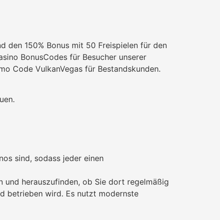
d den 150% Bonus mit 50 Freispielen für den
asino BonusCodes für Besucher unserer
romo Code VulkanVegas für Bestandskunden.
uen.
nos sind, sodass jeder einen
n und herauszufinden, ob Sie dort regelmäßig
ed betrieben wird. Es nutzt modernste