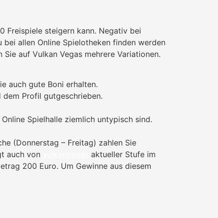
 Freispiele steigern kann. Negativ bei
u bei allen Online Spielotheken finden werden
 Sie auf Vulkan Vegas mehrere Variationen.
e auch gute Boni erhalten.
d dem Profil gutgeschrieben.
Online Spielhalle ziemlich untypisch sind.
he (Donnerstag – Freitag) zahlen Sie
gt auch von
vulkanvegas
aktueller Stufe im
sbetrag 200 Euro. Um Gewinne aus diesem