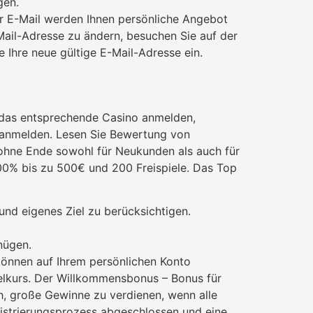
gen.
er E-Mail werden Ihnen persönliche Angebot
ail-Adresse zu ändern, besuchen Sie auf der
e Ihre neue gültige E-Mail-Adresse ein.
für das entsprechende Casino anmelden,
h anmelden. Lesen Sie Bewertung von
ohne Ende sowohl für Neukunden als auch für
00% bis zu 500€ und 200 Freispiele. Das Top
nd eigenes Ziel zu berücksichtigen.
nügen.
 können auf Ihrem persönlichen Konto
selkurs. Der Willkommensbonus – Bonus für
ich, große Gewinne zu verdienen, wenn alle
gistrierungsprozess abgeschlossen und eine