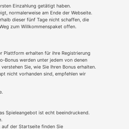
ersten Einzahlung getätigt haben.
igt, normalerweise am Ende der Webseite.
alb dieser fünf Tage nicht schaffen, die
der Weg zum Willkommenspaket offen.
Plattform erhalten für ihre Registrierung
ino-Bonus werden unter jedem von denen
verstehen Sie, wie Sie Ihren Bonus erhalten.
upt nicht vorhanden sind, empfehlen wir
e.
s Spieleangebot ist echt beeindruckend.
e.
uf der Startseite finden Sie