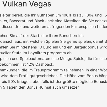
n Vulkan Vegas
eiter bereit, die Ihr Guthaben um 100% bis zu 100€ und 150
ker, Baccarat und Black Jack sind Klassiker, die Sie nahez
diesen drei und weiteren aufregenden Kartenspielen finden
hen Sie auf der Startseite Ihren Bonusbereich.
nach aus, mit welchen Spielen Sie gerne spielen, damit Si
ahlen Sie mindestens 10 Euro ein und ein Bargeldbonus wir
eller Stufe im Loyalitäts programm ab.
pielen und Spieleautomaten eine Menge Spiele, die für eine 
 bekommen, ist 12% Cashback.
tammkunden, die im Treueprogramm teilnehmen. In einer Woc
s wird dem Profil gutgeschrieben. Die Höhe vom Bonus hän
 bis 90% kriegen, ebenfalls ist der größte mögliche Bonu
on 5 Tagen den Bonus 40 mal auch umsetzen.