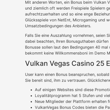
Mit anderen Worten, ein Bonus beim Vulkan V
und ziemlich oft werden Freispiele Spielern
aufrechtzuerhalten und so eine enge Beziehun
Glücksspiele von NetEnt, Microgaming und we
Umsatzbedingungen des Anbieters.
Falls Sie eine Auszahlung vornehmen, seien Sie
dabei beachten, Ihren Bonusguthaben dürfen S
Bonusse sollen laut den Bedingungen 40 mal u
bekommt keine Willkommensboni im Demo Mod
Vulkan Vegas Casino 25 
User kann einen Bonus beanspruchen, sobald a
Sie bereit sind, ihm zu vertrauen. Glücklich
Auf einigen Websites sind diese Promoti
Loyalitätprogramm hat 5 Stufen und vi
Neue Mitglieder der Plattform erhalten 
VulkanVegas Bonus Codes bieten die Pa