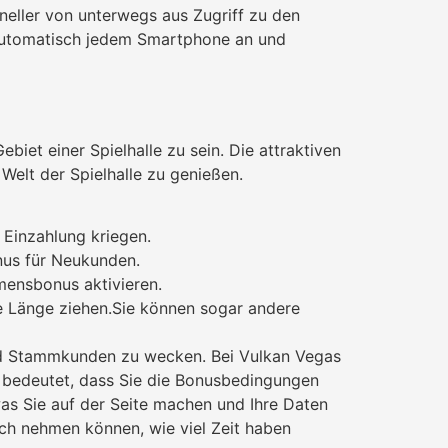
ller von unterwegs aus Zugriff zu den
h automatisch jedem Smartphone an und
biet einer Spielhalle zu sein. Die attraktiven
elt der Spielhalle zu genießen.
 Einzahlung kriegen.
nus für Neukunden.
mensbonus aktivieren.
ie Länge ziehen.Sie können sogar andere
d Stammkunden zu wecken. Bei Vulkan Vegas
 bedeutet, dass Sie die Bonusbedingungen
as Sie auf der Seite machen und Ihre Daten
ch nehmen können, wie viel Zeit haben