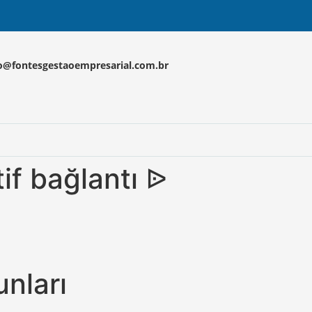
o@fontesgestaoempresarial.com.br
if bağlantı ᐉ
nları