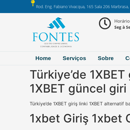
Rod. Eng. Fabiano Vivacqua, 165 Sala 206 Marbrasa,
Horári
Seg à Se
Home
Serviços
Sobre
C
Türkiye’de 1XBET g
1XBET güncel giri
Türkiye’de 1XBET giriş linki 1XBET alternatif b
1xbet Giriş 1xbet