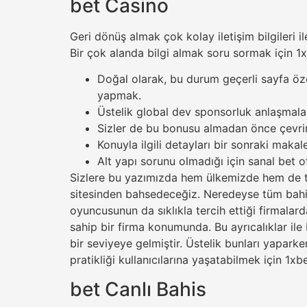
bet Casino
Geri dönüş almak çok kolay iletişim bilgileri i
Bir çok alanda bilgi almak soru sormak için 1xbe
Doğal olarak, bu durum geçerli sayfa özel
yapmak.
Üstelik global dev sponsorluk anlaşmala
Sizler de bu bonusu almadan önce çevrim şa
Konuyla ilgili detayları bir sonraki mak
Alt yapı sorunu olmadığı için sanal bet o
Sizlere bu yazımızda hem ülkemizde hem de tüm
sitesinden bahsedeceğiz. Neredeyse tüm bahis
oyuncusunun da sıklıkla tercih ettiği firmalard
sahip bir firma konumunda. Bu ayrıcalıklar ile 
bir seviyeye gelmiştir. Üstelik bunları yaparke
pratikliği kullanıcılarına yaşatabilmek için 1x
bet Canlı Bahis