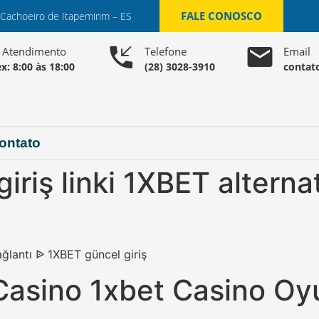
FALE CONOSCO
 Cachoeiro de Itapemirim – ES
o Atendimento
Telefone
Email
x: 8:00 às 18:00
(28) 3028-3910
contat
ontato
iriş linki 1XBET alternat
ağlantı ᐉ 1XBET güncel giriş
 Casino 1xbet Casino Oyu