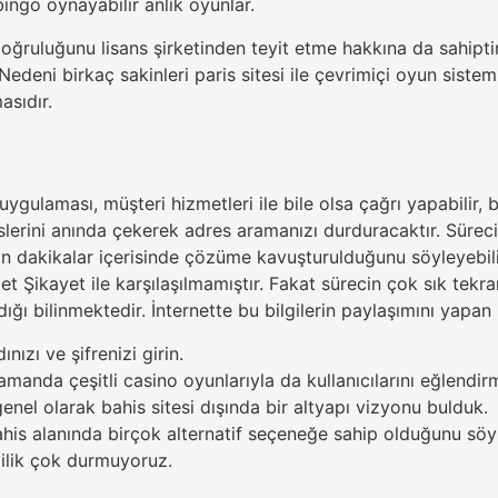
ingo oynayabilir anlık oyunlar.
n doğruluğunu lisans şirketinden teyit etme hakkına da sahiptir
 Nedeni birkaç sakinleri paris sitesi ile çevrimiçi oyun sistemi
asıdır.
uygulaması, müşteri hizmetleri ile bile olsa çağrı yapabilir,
slerini anında çekerek adres aramanızı durduracaktır. Süreci
n dakikalar içerisinde çözüme kavuşturulduğunu söyleyebiliri
 Şikayet ile karşılaşılmamıştır. Fakat sürecin çok sık tekrar
dığı bilinmektedir. İnternette bu bilgilerin paylaşımını yapa
nızı ve şifrenizi girin.
amanda çeşitli casino oyunlarıyla da kullanıcılarını eğlendir
nel olarak bahis sitesi dışında bir altyapı vizyonu bulduk.
is alanında birçok alternatif seçeneğe sahip olduğunu söyl
ilik çok durmuyoruz.