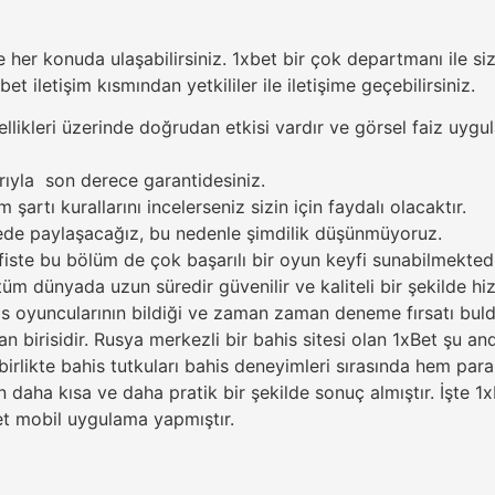
le her konuda ulaşabilirsiniz. 1xbet bir çok departmanı ile siz
t iletişim kısmından yetkililer ile iletişime geçebilirsiniz.
likleri üzerinde doğrudan etkisi vardır ve görsel faiz uygul
rıyla son derece garantidesiniz.
rtı kurallarını incelerseniz sizin için faydalı olacaktır.
alede paylaşacağız, bu nedenle şimdilik düşünmüyoruz.
fiste bu bölüm de çok başarılı bir oyun keyfi sunabilmektedi
 dünyada uzun süredir güvenilir ve kaliteli bir şekilde hi
 oyuncularının bildiği ve zaman zaman deneme fırsatı buld
an birisidir. Rusya merkezli bir bahis sitesi olan 1xBet şu a
birlikte bahis tutkuları bahis deneyimleri sırasında hem para
n daha kısa ve daha pratik bir şekilde sonuç almıştır. İşte 1x
bet mobil uygulama yapmıştır.