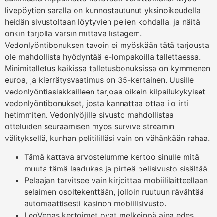
livepöytien saralla on kunnostautunut yksinoikeudella
heidän sivustoltaan löytyvien pelien kohdalla, ja näitä
onkin tarjolla varsin mittava listagem.
Vedonlyöntibonuksen tavoin ei myöskään tätä tarjousta
ole mahdollista hyödyntää e-lompakoilla tallettaessa.
Minimitalletus kaikissa talletusbonuksissa on kymmenen
euroa, ja kierrätysvaatimus on 35-kertainen. Uusille
vedonlyöntiasiakkailleen tarjoaa oikein kilpailukykyiset
vedonlyöntibonukset, josta kannattaa ottaa ilo irti
hetimmiten. Vedonlyöjille sivusto mahdollistaa
otteluiden seuraamisen myös survive streamin
välityksellä, kunhan pelitililläsi vain on vähänkään rahaa.
Tämä kattava arvostelumme kertoo sinulle mitä
muuta tämä laadukas ja pirteä pelisivusto sisältää.
Pelaajan tarvitsee vain kirjoittaa mobiililaitteellaan
selaimen osoitekenttään, jolloin ruutuun rävähtää
automaattisesti kasinon mobiilisivusto.
LeoVegas kertoimet ovat melkeinpä aina edes