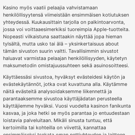
Kasino myös vaatii pelaajia vahvistamaan
henkilöllisyytensä viimeistään ensimmäisen kotiutuksen
yhteydessä. Kuukausittain tarjolla on palkintoarvonta,
jossa voi voittaaesimerkiksi tuoreimpia Apple-tuotteita.
Nopeasti vilkaistuna saattaakin näyttää jopa hieman
tylsältä, mutta usko tai älä – yksinkertaisuus about
tämän sivuston suurin valtti. Tavallisimmin sivustot
haluavat varmistaa pelaajan henkilöllisyyden, käytetyn
maksumetodin omistajuussuhteen sekä asuinosoitteesi.
Käyttäessäsi sivustoa, hyväksyt evästeidesi käytön ja
evästekäytännöt, jotka ovat kuvattuna alla. Käytämme
näitä evästeitä analysoidaksemme liikennettä ja
parantaaksemme sivustoa käyttäjädatan perusteella
käyttäjiemme hyväksi. Vuosi vuodelta kasinon fanikunta
kasvaa, ja joka hetki se myös parantaa jo entuudestaan
loistavia palveluitaan. Mikäli sinusta tuntuu, että
kertoimilla tai kohteilla on viivettä, kannattaa
ensimmäiseksi tsekata oman nettiyhteyden ja laitteen