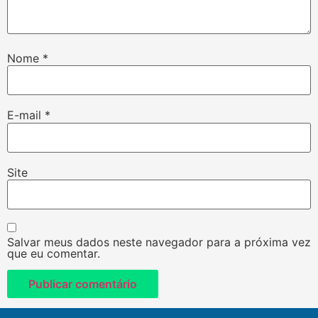
Nome
*
E-mail
*
Site
Salvar meus dados neste navegador para a próxima vez
que eu comentar.