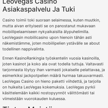
Leovegas Casino
Asiakaspalvelu Ja Tuki
Casino toimii toki suoraan selaimessa, kuten muutkin,
mutta aivan erityisesti se on panostanut mukavaan
mobiilipelaamiseen nykyaikaisilla älypuhelimilla.
LeoVegasin mobiilicasino upon hienoin tähän asti
näkemistämme, joten mobiilipelien ystävälle se about
todellinen nappivalinta.
Ennen KasinoRankingia työskentelin vuosia kasinoilla,
joten kasinot ja koko ala ovat todella tuttuja. Valtavasti
tarjonnasta löytyy ihan varmasti jokaiselle pelattavaa, ja
esimerkiksi jackpotpelien määrä hurmaa takuuvarmasti.
LeoVegas Casino on hieno paketti viihdettä, ja tarjolla
on huikeita LeoVegas kokemuksia. LeoVegas pyrkii
käsittelemään kaikki nostopyynnöt välittömästi tai
viimeistään vuorokauden kuluessa.