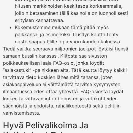
hitusen markkinoiden keskitasoa korkeammalla,
jolloin betsaaminen tällä kasinolla on luonnollisesti
erityisen kannattavaa.
Kokemustemme mukaan tämä pitää myös
paikkansa, ja esimerkiksi Trustlyn kautta tehty
nosto saapuu tilille jopa vuorokauden kuluessa.
Tiedä vaikka seuraava miljoonien jackpot löytäisi tiensä
samaan bussiin kanssasi. Kiitosta saa sivuston
poikkeuksellisen laaja FAQ-osio, jonka löydät
”asiakastuki” -painikkeen alta. Tätä kautta löytyy kaikki
tarvittava tieto koskien lähes mitä tahansa, joten
asiakaspalveluun ei välttämättä tarvitse kysymysten
ilmaantuessa edes ottaa yhteyttä. FAQ-osiosta löydät
kaiken tarvittavan infon bonusten ja vetokohteiden
säännöistä ja ehdoista, rahaliikenteestä sekä pelitilin
vahvistamisesta.
Hyvä Pelivalikoima Ja