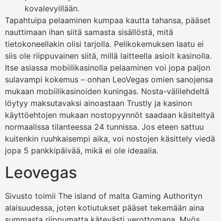
kovalevyillään.
Tapahtuipa pelaaminen kumpaa kautta tahansa, pääset
nauttimaan ihan siitä samasta sisällöstä, mitä
tietokoneellakin olisi tarjolla. Pelikokemuksen laatu ei
siis ole riippuvainen siitä, millä laitteella asioit kasinolla.
Itse asiassa mobiilikasinolla pelaaminen voi jopa paljon
sulavampi kokemus – onhan LeoVegas omien sanojensa
mukaan mobiilikasinoiden kuningas. Nosta-välilehdeltä
löytyy maksutavaksi ainoastaan Trustly ja kasinon
käyttöehtojen mukaan nostopyynnöt saadaan käsiteltyä
normaalissa tilanteessa 24 tunnissa. Jos eteen sattuu
kuitenkin ruuhkaisempi aika, voi nostojen käsittely viedä
jopa 5 pankkipäivää, mikä ei ole ideaalia.
Leovegas
Sivusto toimii The island of malta Gaming Authorityn
alaisuudessa, joten kotiutukset pääset tekemään aina
summasta riippumatta kätevästi verottomana. Myös