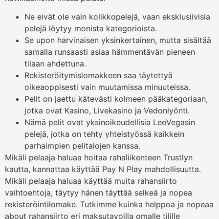
Ne eivät ole vain kolikkopelejä, vaan eksklusiivisia
pelejä löytyy monista kategorioista.
Se upon harvinaisen yksinkertainen, mutta sisältää
samalla runsaasti asiaa hämmentävän pieneen
tilaan ahdettuna.
Rekisteröitymislomakkeen saa täytettyä
oikeaoppisesti vain muutamissa minuuteissa.
Pelit on jaettu kätevästi kolmeen pääkategoriaan,
jotka ovat Kasino, Livekasino ja Vedonlyönti.
Nämä pelit ovat yksinoikeudellisia LeoVegasin
pelejä, jotka on tehty yhteistyössä kaikkein
parhaimpien pelitalojen kanssa.
Mikäli pelaaja haluaa hoitaa rahaliikenteen Trustlyn
kautta, kannattaa käyttää Pay N Play mahdollisuutta.
Mikäli pelaaja haluaa käyttää muita rahansiirto
vaihtoehtoja, täytyy hänen täyttää selkeä ja nopea
rekisteröintilomake. Tutkimme kuinka helppoa ja nopeaa
about rahansiirto eri maksutavoilla omalle tilille