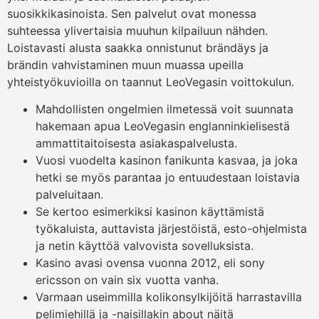
suosikkikasinoista. Sen palvelut ovat monessa
suhteessa ylivertaisia muuhun kilpailuun nähden.
Loistavasti alusta saakka onnistunut brändäys ja
brändin vahvistaminen muun muassa upeilla
yhteistyökuvioilla on taannut LeoVegasin voittokulun.
Mahdollisten ongelmien ilmetessä voit suunnata
hakemaan apua LeoVegasin englanninkielisestä
ammattitaitoisesta asiakaspalvelusta.
Vuosi vuodelta kasinon fanikunta kasvaa, ja joka
hetki se myös parantaa jo entuudestaan loistavia
palveluitaan.
Se kertoo esimerkiksi kasinon käyttämistä
työkaluista, auttavista järjestöistä, esto-ohjelmista
ja netin käyttöä valvovista sovelluksista.
Kasino avasi ovensa vuonna 2012, eli sony
ericsson on vain six vuotta vanha.
Varmaan useimmilla kolikonsylkijöitä harrastavilla
pelimiehillä ja -naisillakin about näitä