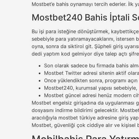
Mostbet’e bahis oynamayı tercih ederler. İlk 
Mostbet240 Bahis İptali 
Bu işi para isteğine dönüştürmek, kaybettikç
sebebiyle para yatıramayacaklarını, istersen 
oyna, sonra da siktirol git. Şüpheli giriş uy
dedi yaptım kod gelmiyor diye talep açtı şifre
Son olarak sadece bu firmada bahis almay
Mostbet Twitter adresi sitenin aktif ola
Once yüklendikten sonra, programı açın v
Mostbet240, kurumsal yapısı sebebiyle,
Mostbet güncel adresi henüz modern cihaz
Mostbet engelsiz girişadına da uygulanması g
dosyasını indirme bildirimi gelecektir. Mostbe
aracılığıyla mostbet türkiye adresine giriş y
Mostbet, güvenliği çok ciddiye alır ve kişisel b