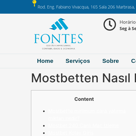
Rod. Eng. Fabiano Vivacqua, 165 Sala 206 Marbrasa,
Horári
Seg à Se
Home
Serviços
Sobre
C
Mostbetten Nasıl P
Content
Mostbet’te minimum para yatırma
miktarı nedir?
Mostbet 240 Canlı Maç İzleme
Mostbet Kolay Giriş