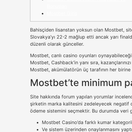
Bonusları
Mostbet Giris
Bahisçiden lisanstan yoksun olan Mostbet, si
Slovakya’yı 22-2 mağlup etti ancak yarı fina
düzenli olarak günceller.
Mostbet, canlı casino oyunları oynayabileceğin
Mostbet, Cashback’in yanı sıra, kazançlarınızı
Mostbet, akümülatörün üç tarafının her birine k
Mostbet’te minimum pa
Site hakkında forum yapılan yorumlar incelendi
şirketin marka kalitesini zedeleyecek negatif
ödeme sistemini seçmektir. Bu durumda veri gir
Mostbet Casino’da farklı kumar kategoril
Ve sistem üzerinden onaylanmasını yap