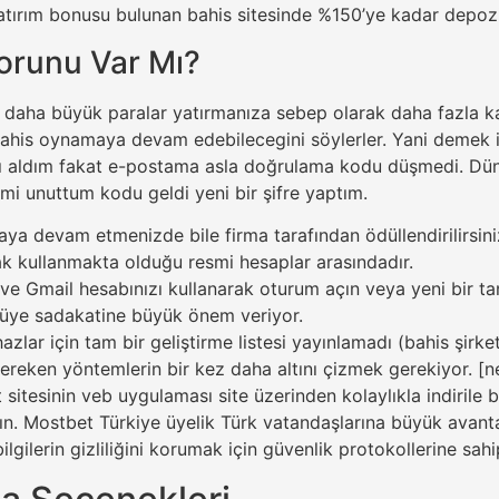
yatırım bonusu bulunan bahis sitesinde %150’ye kadar depozi
Sorunu Var Mı?
e daha büyük paralar yatırmanıza sebep olarak daha fazla k
bahis oynamaya devam edebilecegini söylerler. Yani demek ist
arısı aldım fakat e-postama asla doğrulama kodu düşmedi. Dü
mi unuttum kodu geldi yeni bir şifre yaptım.
a devam etmenizde bile firma tarafından ödüllendirilirsini
rak kullanmakta olduğu resmi hesaplar arasındadır.
e Gmail hesabınızı kullanarak oturum açın veya yeni bir ta
 üye sadakatine büyük önem veriyor.
lar için tam bir geliştirme listesi yayınlamadı (bahis şirke
ereken yöntemlerin bir kez daha altını çizmek gerekiyor. [
t sitesinin veb uygulaması site üzerinden kolaylıkla indirile
apın. Mostbet Türkiye üyelik Türk vatandaşlarına büyük avant
ilgilerin gizliliğini korumak için güvenlik protokollerine sahip