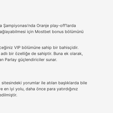
a Şampiyonası’nda Oranje play-off’larda
 sağlayabilmesi için Mostbet bonus bölümünü
ceğiniz VIP bölümüne sahip bir bahisçidir.
dlı bir özelliğe de sahiptir. Buna ek olarak,
n Parlay güçlendiriciler sunar.
itesindeki yorumlar ile atılan başlıklarda bile
 en iyi yolu, daha önce para yatırdığınız
dilmiştir.