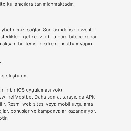
to kullanıcılara tanımlanmaktadır.
aybetmenizi sağlar. Sonrasında ise güvenlik
edikleri, gel keriz gibi o para bitene kadar
n akşam bir temsilci şifremi unuttum yapın
z.
ne oluşturun.
tinin bir iOS uygulaması yok).
newline]Mostbet Daha sonra, tarayıcıda APK
 bilir. Resmi web sitesi veya mobil uygulama
ajlar, bonuslar ve kampanyalar kazandırıyor.
tir.