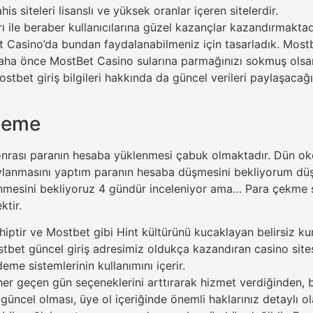
 siteleri lisanslı ve yüksek oranlar içeren sitelerdir.
 ile beraber kullanıcılarına güzel kazançlar kazandırmaktadı
t Casino’da bundan faydalanabilmeniz için tasarladık. Most
ir. Daha önce MostBet Casino sularına parmağınızı sokmuş olsa
stbet giriş bilgileri hakkında da güncel verileri paylaşacağı
zleme
onrası paranın hesaba yüklenmesi çabuk olmaktadır. Dün okey1
naylanmasını yaptım paranın hesaba düşmesini bekliyorum dü
lenmesini bekliyoruz 4 gündür inceleniyor ama… Para çekme 
ktir.
hiptir ve Mostbet gibi Hint kültürünü kucaklayan belirsiz ku
stbet güncel giriş adresimiz oldukça kazandıran casino sites
eme sistemlerinin kullanımını içerir.
 her geçen gün seçeneklerini arttırarak hizmet verdiğinden, b
 güncel olması, üye ol içeriğinde önemli haklarınız detaylı o