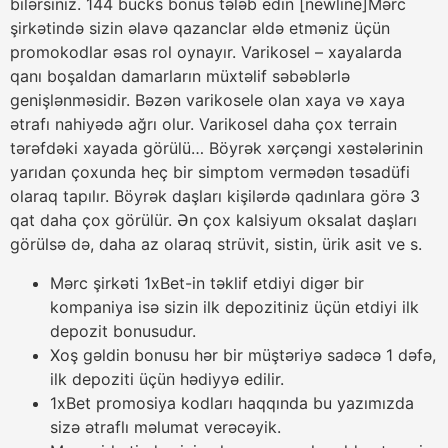
bilərsiniz. 144 bucks bonus tələb edin [newline]Mərc
şirkətində sizin əlavə qazanclar əldə etməniz üçün
promokodlar əsas rol oynayır. Varikosel – xayalarda
qanı boşaldan damarların müxtəlif səbəblərlə
genişlənməsidir. Bəzən varikosele olan xaya və xaya
ətrafı nahiyədə ağrı olur. Varikosel daha çox terrain
tərəfdəki xayada görülü… Böyrək xərçəngi xəstələrinin
yarıdan çoxunda heç bir simptom vermədən təsadüfi
olaraq tapılır. Böyrək daşları kişilərdə qadınlara görə 3
qat daha çox görülür. Ən çox kalsiyum oksalat daşları
görülsə də, daha az olaraq strüvit, sistin, ürik asit ve s.
Mərc şirkəti 1xBet-in təklif etdiyi digər bir
kompaniya isə sizin ilk depozitiniz üçün etdiyi ilk
depozit bonusudur.
Xoş gəldin bonusu hər bir müştəriyə sadəcə 1 dəfə,
ilk depoziti üçün hədiyyə edilir.
1xBet promosiya kodları haqqında bu yazımızda
sizə ətraflı məlumat verəcəyik.