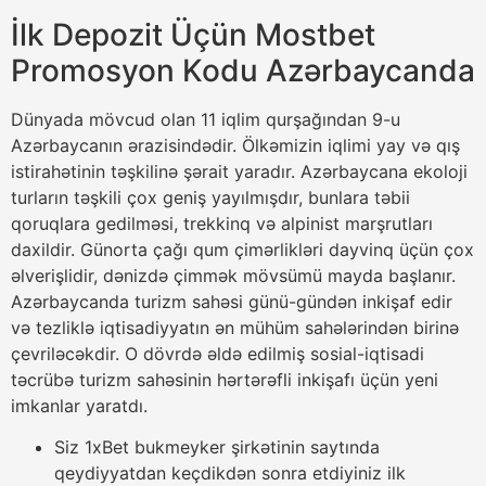
İlk Depozit Üçün Mostbet
Promosyon Kodu Azərbaycanda
Dünyada mövcud olan 11 iqlim qurşağından 9-u
Azərbaycanın ərazisindədir. Ölkəmizin iqlimi yay və qış
istirahətinin təşkilinə şərait yaradır. Azərbaycana ekoloji
turların təşkili çox geniş yayılmışdır, bunlara təbii
qoruqlara gedilməsi, trekkinq və alpinist marşrutları
daxildir. Günorta çağı qum çimərlikləri dayvinq üçün çox
əlverişlidir, dənizdə çimmək mövsümü mayda başlanır.
Azərbaycanda turizm sahəsi günü-gündən inkişaf edir
və tezliklə iqtisadiyyatın ən mühüm sahələrindən birinə
çevriləcəkdir. O dövrdə əldə edilmiş sosial-iqtisadi
təcrübə turizm sahəsinin hərtərəfli inkişafı üçün yeni
imkanlar yaratdı.
Siz 1xBet bukmeyker şirkətinin saytında
qeydiyyatdan keçdikdən sonra etdiyiniz ilk