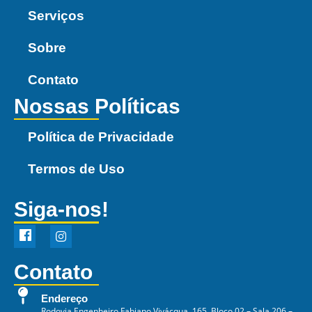
Serviços
Sobre
Contato
Nossas Políticas
Política de Privacidade
Termos de Uso
Siga-nos!
Contato
Endereço
Rodovia Engenheiro Fabiano Vivácqua, 165, Bloco 02 – Sala 206 –