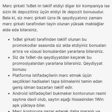
Mərc şirkəti 1xBet-in təklif etdiyi digər bir kompaniya isə
sizin ilk depozitiniz üçün etdiyi ilk depozit bonusudur.
Belə ki, siz mərc şirkəti üzrə ilk qeydiyyatınız zamanı
mərc şirkəti tərəfindən təyin olunan yüksək məbləğlər
əldə edə bilərsiniz.
1xBet şirkəti tərəfindən təklif olunan bu
promokodlar əsasında siz əldə etdiyiniz bonusları
artıra və xüsusi bonuslardan yararlana bilərsiniz.
Siz də 1xBet-də qeydiyyatdan keçərək bu
promosiyalardan yararlana bilərsiniz. Qeydiyyat
bonusu
Platforma istifadəçilərin mərc etmək üçün
seçdikləri hadisələri tapa bilmələrini təmin edən
geniş idman bazarları təklif edir.
Android istifadəçiləri bukmeker kontorunun rəsmi
saytına daxil olub, saytın aşağı hissəsindən 1Win
apk yükləyə bilər.
Mərc kontoruna nəzər edərək daha maraqlı və