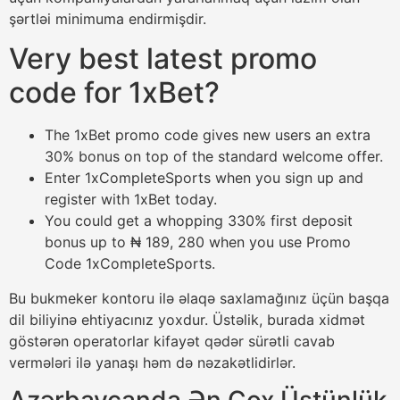
şərtləi minimuma endirmişdir.
Very best latest promo
code for 1xBet?
The 1xBet promo code gives new users an extra
30% bonus on top of the standard welcome offer.
Enter 1xCompleteSports when you sign up and
register with 1xBet today.
You could get a whopping 330% first deposit
bonus up to ₦ 189, 280 when you use Promo
Code 1xCompleteSports.
Bu bukmeker kontoru ilə əlaqə saxlamağınız üçün başqa
dil biliyinə ehtiyacınız yoxdur. Üstəlik, burada xidmət
göstərən operatorlar kifayət qədər sürətli cavab
vermələri ilə yanaşı həm də nəzakətlidirlər.