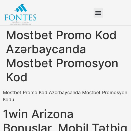
Mostbet Promo Kod
Azərbaycanda
Mostbet Promosyon
Kod
Mostbet Promo Kod Azərbaycanda Mostbet Promosyon
Kodu
1win Arizona
Bonuslar, Mobil Tətbiq