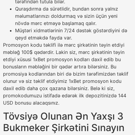
tərəfindən tutula bilər.
Quraşdırma da sürətlidir, bundan sonra yalnız
məlumatlarınızı doldurmaq və sizin üçün yeni
növdə mərc etməyə başlamaq qalır.
Müştəri xidmətlərinin 7/24 dəstək göstərdiyini də
qeyd etməkdə fayda var.
Promosyon kodu təklifi ilə mərc şirkətinin təyin etdiyi
məbləğ 100$ qədərdir. Lakin siz, mərc şirkətinin təyin
etdiyi xüsusi 1xBet promosyon kodları daxil edib bu
bonusların məbləğini bir qədər artıra bilərsiniz. Bu
promosiya kodlarından biri də bizim tərəfimizdən təklif
olunur və siz təklif etdiyimiz 1xBet promosyon kodu
daxil edib daha çox qazana bilərsiniz. Belə ki siz,
promokodumuzu istifadə edərək ilk depozitinizdə 144
USD bonusu alacaqsınız.
Tövsiyə Olunan Ən Yaxşı 3
Bukmeker Şirkətini Sınayın