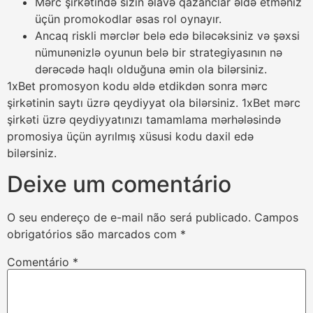
Mərc şirkətində sizin əlavə qazanclar əldə etməniz
üçün promokodlar əsas rol oynayır.
Ancaq riskli mərclər belə edə biləcəksiniz və şəxsi
nümunənizlə oyunun belə bir strategiyasının nə
dərəcədə haqlı olduğuna əmin ola bilərsiniz.
1xBet promosyon kodu əldə etdikdən sonra mərc
şirkətinin saytı üzrə qeydiyyat ola bilərsiniz. 1xBet mərc
şirkəti üzrə qeydiyyatınızı tamamlama mərhələsində
promosiya üçün ayrılmış xüsusi kodu daxil edə
bilərsiniz.
Deixe um comentário
O seu endereço de e-mail não será publicado.
Campos
obrigatórios são marcados com
*
Comentário
*