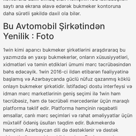
saytı ana ekrana əlavə edərək bukmeker kontoruna
daha sürətli şəkildə daxil ola bilər.
Bu Avtomobil Şirkətindən
Yenilik : Foto
1win kimi aparıcı bukmeker şirkətlərini araşdıraraq bu
yazımızda ən yaxşı bukmekerlər, onların xüsusiyyətləri,
xidmətləri və təmin etdikləri ümumi mərc təcrübəsindən
bəhs edəcəyik. 1win 2016-ci ildən etibarən fəaliyyətinə
başlamış və Azərbaycanda güclü nüfuz qazanmış köklü
onlayn bukmeker şirkətidir. İstifadəçi dostu interfeysi və
idman mərc marketlərinin geniş seçimi ilə 1win həm
təcrübəsiz, həm də təcrübəli mərcedənlər üçün maraqlı
platforma təklif edir. Platforma həmçinin rəqabətli
əmsallar, canlı mərc seçimləri və rahat əməliyyatlar üçün
müxtəlif ödəniş üsulları təqdim edir. Bukmekerdə
həmçinin Azərbaycan dili də dəstəklənir və dəstək