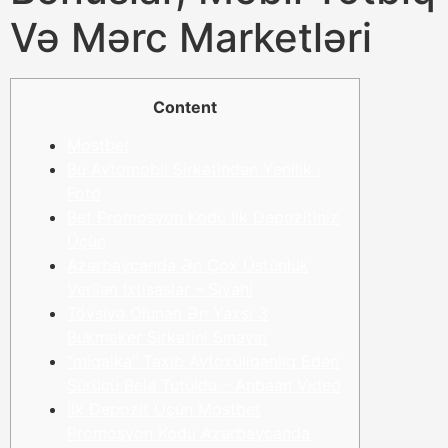
Və Mərc Marketləri
Content
Mostbet
Bu Avtomobil Şirkətindən Yenilik :
Foto
Bet Promosyon Kodu Ilk Depozitiniz
Üçün
Azərbaycanda Ən Çox Üstünlük
Verilən Ixtisaslar – Si̇yahi
Tövsiyə Olunan Ən Yaxşı 3
Bukmeker Şirkətini Sınayın
“miqalka” Taxıb Avtoxuliqanlıq Edən
Sürücü Belə Tutuldu – Anbaan Vi̇deo
İlk Depozit Üçün Mostbet
Promosyon Kodu Azərbaycanda