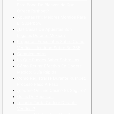
Este Bono De Bienvenida Que
Ofrece Rushbet?
Apuestas Nfl: Mejores Momios Para
El Superbowl
¿las Casas De Apuestas Son
Legales Durante México?
Preguntas Frecuentes Sobre Cómo
Verificar Identidad Sobre Bet365
Complementos
Lo Que Puedes Saber Sobre Las
Cómo Retirar Efectivo En Codere
México: Guía Rápida
Como Registrarse Durante Rushbet:
Proceso Paso A Paso
¿codere On Line Casino Es Seguro?
Guias De Apuestas
¿cuánto Tarda Codere Durante
Verificar?