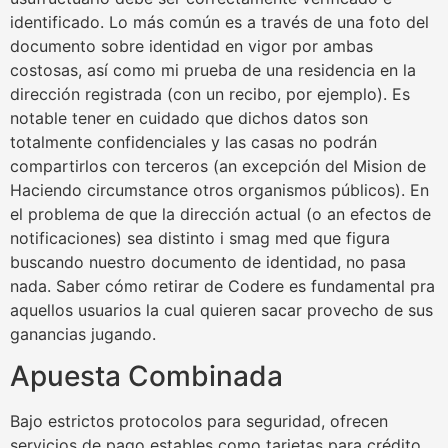
identificado. Lo más común es a través de una foto del
documento sobre identidad en vigor por ambas
costosas, así como mi prueba de una residencia en la
dirección registrada (con un recibo, por ejemplo). Es
notable tener en cuidado que dichos datos son
totalmente confidenciales y las casas no podrán
compartirlos con terceros (an excepción del Mision de
Haciendo circumstance otros organismos públicos). En
el problema de que la dirección actual (o an efectos de
notificaciones) sea distinto i smag med que figura
buscando nuestro documento de identidad, no pasa
nada. Saber cómo retirar de Codere es fundamental pra
aquellos usuarios la cual quieren sacar provecho de sus
ganancias jugando.
Apuesta Combinada
Bajo estrictos protocolos para seguridad, ofrecen
servicios de pago estables como tarjetas para crédito