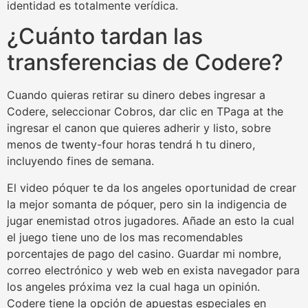
identidad es totalmente verídica.
¿Cuánto tardan las
transferencias de Codere?
Cuando quieras retirar su dinero debes ingresar a
Codere, seleccionar Cobros, dar clic en TPaga at the
ingresar el canon que quieres adherir y listo, sobre
menos de twenty-four horas tendrá h tu dinero,
incluyendo fines de semana.
El video póquer te da los angeles oportunidad de crear
la mejor somanta de póquer, pero sin la indigencia de
jugar enemistad otros jugadores. Añade an esto la cual
el juego tiene uno de los mas recomendables
porcentajes de pago del casino. Guardar mi nombre,
correo electrónico y web web en exista navegador para
los angeles próxima vez la cual haga un opinión.
Codere tiene la opción de apuestas especiales en