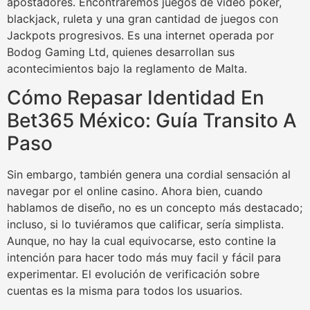
apostadores. Encontraremos juegos de vídeo poker,
blackjack, ruleta y una gran cantidad de juegos con
Jackpots progresivos. Es una internet operada por
Bodog Gaming Ltd, quienes desarrollan sus
acontecimientos bajo la reglamento de Malta.
Cómo Repasar Identidad En
Bet365 México: Guía Transito A
Paso
Sin embargo, también genera una cordial sensación al
navegar por el online casino. Ahora bien, cuando
hablamos de diseño, no es un concepto más destacado;
incluso, si lo tuviéramos que calificar, sería simplista.
Aunque, no hay la cual equivocarse, esto contine la
intención para hacer todo más muy facil y fácil para
experimentar. El evolución de verificación sobre
cuentas es la misma para todos los usuarios.