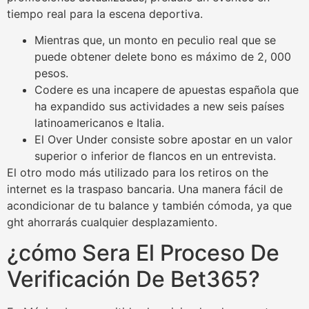
tiempo real para la escena deportiva.
Mientras que, un monto en peculio real que se
puede obtener delete bono es máximo de 2, 000
pesos.
Codere es una incapere de apuestas española que
ha expandido sus actividades a new seis países
latinoamericanos e Italia.
El Over Under consiste sobre apostar en un valor
superior o inferior de flancos en un entrevista.
El otro modo más utilizado para los retiros on the
internet es la traspaso bancaria. Una manera fácil de
acondicionar de tu balance y también cómoda, ya que
ght ahorrarás cualquier desplazamiento.
¿cómo Sera El Proceso De
Verificación De Bet365?