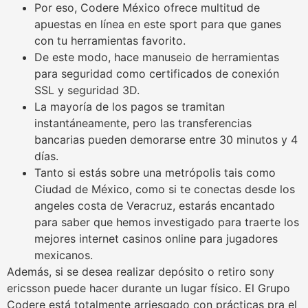
Por eso, Codere México ofrece multitud de
apuestas en línea en este sport para que ganes
con tu herramientas favorito.
De este modo, hace manuseio de herramientas
para seguridad como certificados de conexión
SSL y seguridad 3D.
La mayoría de los pagos se tramitan
instantáneamente, pero las transferencias
bancarias pueden demorarse entre 30 minutos y 4
días.
Tanto si estás sobre una metrópolis tais como
Ciudad de México, como si te conectas desde los
angeles costa de Veracruz, estarás encantado
para saber que hemos investigado para traerte los
mejores internet casinos online para jugadores
mexicanos.
Además, si se desea realizar depósito o retiro sony
ericsson puede hacer durante un lugar físico. El Grupo
Codere está totalmente arriesgado con prácticas pra el