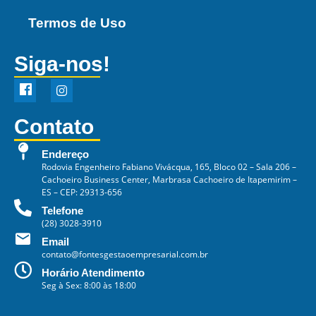
Termos de Uso
Siga-nos!
Contato
Endereço
Rodovia Engenheiro Fabiano Vivácqua, 165, Bloco 02 – Sala 206 –
Cachoeiro Business Center, Marbrasa Cachoeiro de Itapemirim –
ES – CEP: 29313-656
Telefone
(28) 3028-3910
Email
contato@fontesgestaoempresarial.com.br
Horário Atendimento
Seg à Sex: 8:00 às 18:00