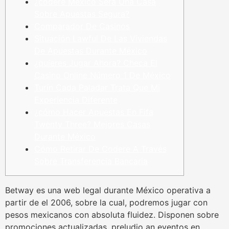
¿codere México Sera Una Casa
Sobre Apuestas Segura?
Comparador De Casinos
Situación Lawful De Las Viviendas
De Apuestas Durante México
¿quieres Jugar Ahora? Checa El
Casino Online Número 1 De México
Turín Cada Paladar Trata Que Mi
Experiencia Diferente
¿cómo Hacer Apuestas En Fifa
Twenty Three? Mejores Casas
Durante México
Cómo Retirar De Codere A Través
Sobre Transferencia Bancaria
Betway es una web legal durante México operativa a
partir de el 2006, sobre la cual, podremos jugar con
pesos mexicanos con absoluta fluidez. Disponen sobre
promociones actualizadas, preludio an eventos en