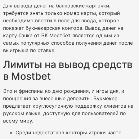
Для вывода денег на банковские карточки,
требуется знать только номер карты, который
необходимо ввести в поле для ввода, которое
покажет букмекерская контора. Вывод денег на
карту банка от БК Мостбет является одним из
самых популярных способов получения денег после
выигрыша по ставке.
Лимиты на вывод средств
в Mostbet
Это и фриспины ко дню рождения, и игры дня, и
поощрения за внесенные депозиты. Букмекер
предлагает круглосуточную поддержку клиентов на
русском языке, доступную для пользователей по
всему миру.
Среди недостатков конторы игроки часто