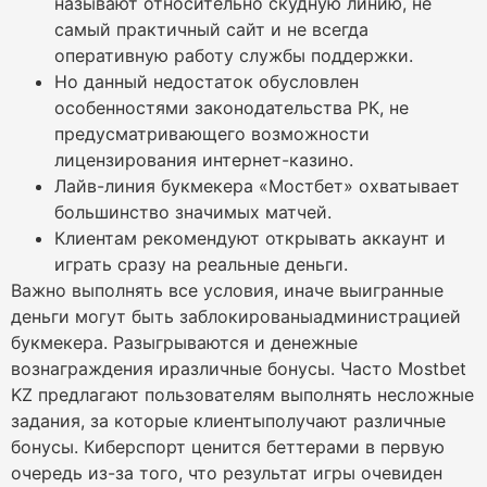
называют относительно скудную линию, не
самый практичный сайт и не всегда
оперативную работу службы поддержки.
Но данный недостаток обусловлен
особенностями законодательства РК, не
предусматривающего возможности
лицензирования интернет-казино.
Лайв-линия букмекера «Мостбет» охватывает
большинство значимых матчей.
Клиентам рекомендуют открывать аккаунт и
играть сразу на реальные деньги.
Важно выполнять все условия, иначе выигранные
деньги могут быть заблокированыадминистрацией
букмекера. Разыгрываются и денежные
вознаграждения иразличные бонусы. Часто Mostbet
KZ предлагают пользователям выполнять несложные
задания, за которые клиентыполучают различные
бонусы. Киберспорт ценится беттерами в первую
очередь из-за того, что результат игры очевиден