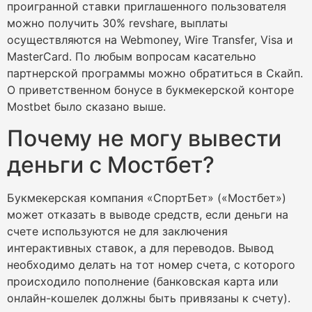
проигранной ставки приглашенного пользователя
можно получить 30% revshare, выплаты
осуществляются на Webmoney, Wire Transfer, Visa и
MasterCard. По любым вопросам касательно
партнерской программы можно обратиться в Скайп.
О приветственном бонусе в букмекерской конторе
Mostbet было сказано выше.
Почему не могу вывести
деньги с Мостбет?
Букмекерская компания «СпортБет» («Мостбет»)
может отказать в выводе средств, если деньги на
счете используются не для заключения
интерактивных ставок, а для переводов. Вывод
необходимо делать на тот номер счета, с которого
происходило пополнение (банковская карта или
онлайн-кошелек должны быть привязаны к счету).