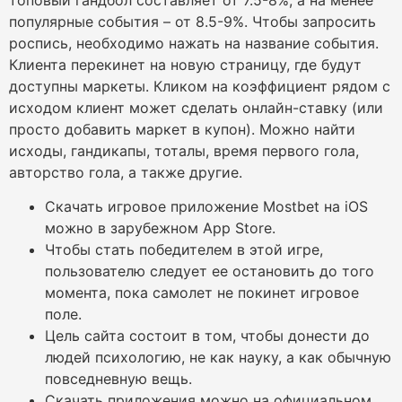
топовый гандбол составляет от 7.5-8%, а на менее
популярные события – от 8.5-9%. Чтобы запросить
роспись, необходимо нажать на название события.
Клиента перекинет на новую страницу, где будут
доступны маркеты. Кликом на коэффициент рядом с
исходом клиент может сделать онлайн-ставку (или
просто добавить маркет в купон). Можно найти
исходы, гандикапы, тоталы, время первого гола,
авторство гола, а также другие.
Скачать игровое приложение Mostbet на iOS
можно в зарубежном App Store.
Чтобы стать победителем в этой игре,
пользователю следует ее остановить до того
момента, пока самолет не покинет игровое
поле.
Цель сайта состоит в том, чтобы донести до
людей психологию, не как науку, а как обычную
повседневную вещь.
Скачать приложения можно на официальном