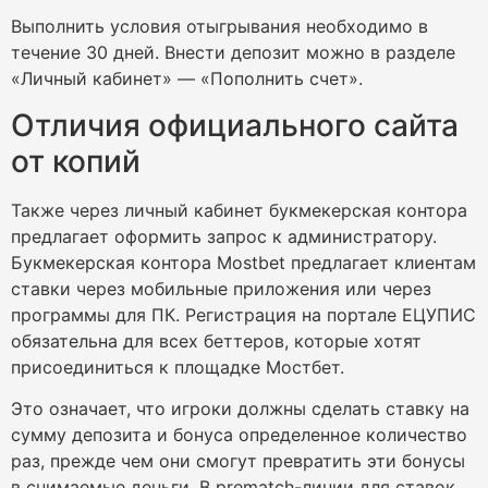
Выполнить условия отыгрывания необходимо в
течение 30 дней. Внести депозит можно в разделе
«Личный кабинет» — «Пополнить счет».
Отличия официального сайта
от копий
Также через личный кабинет букмекерская контора
предлагает оформить запрос к администратору.
Букмекерская контора Mostbet предлагает клиентам
ставки через мобильные приложения или через
программы для ПК. Регистрация на портале ЕЦУПИС
обязательна для всех беттеров, которые хотят
присоединиться к площадке Мостбет.
Это означает, что игроки должны сделать ставку на
сумму депозита и бонуса определенное количество
раз, прежде чем они смогут превратить эти бонусы
в снимаемые деньги. В prematch-линии для ставок