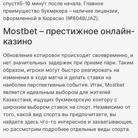
спустя5-10 минут после начала. Главное
преимущество букмекера – наличие лицензии,
оформленной в Кюрасао (№8048/JAZ).
Mostbet – престижное онлайн-
казино
Обновление котировок происходит своевременно, и
нет значительных задержек при приеме пари. Таким
образом, игроки могут быстро реагировать на
изменения в ходе матча и делать ставки на
наиболее перспективные события. Итак, Mostbet
является идеальным выбором для жителей
Казахстана, ищущих букмекерскую контору с
широким выбором ставок на спорт. Независимо от
того, какой вид спорта вы предпочитаете, вы
найдете здесь что-то интересное и захватывающее,
но рассмотрим подробнее отдельные виды спорта.