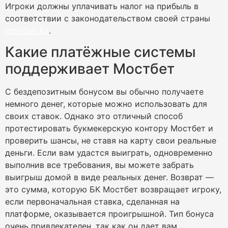
Игроки должны уплачивать налог на прибыль в
соответствии с законодательством своей страны
mostbet kz
.
Какие платёжные системы
поддерживает Мостбет
С бездепозитным бонусом вы обычно получаете
немного денег, которые можно использовать для
своих ставок. Однако это отличный способ
протестировать букмекерскую контору Мостбет и
проверить шансы, не ставя на карту свои реальные
деньги. Если вам удастся выиграть, одновременно
выполнив все требования, вы можете забрать
выигрыш домой в виде реальных денег. Возврат —
это сумма, которую БК Мостбет возвращает игроку,
если первоначальная ставка, сделанная на
платформе, оказывается проигрышной. Тип бонуса
очень привлекателен, так как он дает вам