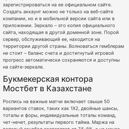
зарегистрироваться на ее официальном сайте.
Создать аккаунт можно не только на веб-сайте
компании, но и в мобильной версии сайта или в
приложении. Зеркало – это копия официального
сайта, находящая в другой доменной зоне. Порой
сервер, обслуживающий ее, находится на
территории другой страны. Волноваться гемблерам
не стоит – баланс счета и достигнутый игровой
прогресс автоматически сохраняются и доступны
на сайте-зеркале.
Букмекерская контора
Мостбет в Казахстане
Роспись на важные матчи включает свыше 50
вариантов ставок, таких как 1Х2, двойные шансы,
тоталы и форы, индивидуальные тоталы команд,
чет-нечет, результаты первого тайма. Маржа на