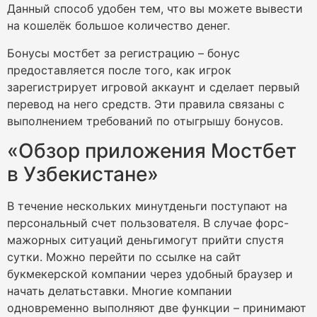
Данный способ удобен тем, что вы можете вывести
на кошелёк большое количество денег.
Бонусы мостбет за регистрацию – бонус
предоставляется после того, как игрок
зарегистрирует игровой аккаунт и сделает первый
перевод на него средств. Эти правила связаны с
выполнением требований по отыгрышу бонусов.
«Обзор приложения Мостбет
в Узбекистане»
В течение нескольких минутденьги поступают на
персональный счет пользователя. В случае форс-
мажорных ситуаций деньгимогут прийти спустя
сутки. Можно перейти по ссылке на сайт
букмекерской компании через удобный браузер и
начать делатьставки. Многие компании
одновременно выполняют две функции – принимают