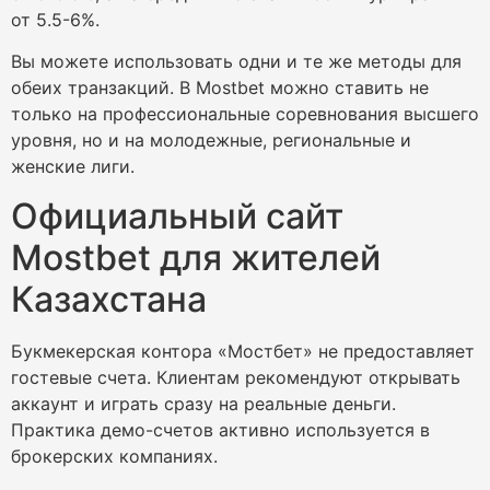
от 5.5-6%.
Вы можете использовать одни и те же методы для
обеих транзакций. В Mostbet можно ставить не
только на профессиональные соревнования высшего
уровня, но и на молодежные, региональные и
женские лиги.
Официальный сайт
Mostbet для жителей
Казахстана
Букмекерская контора «Мостбет» не предоставляет
гостевые счета. Клиентам рекомендуют открывать
аккаунт и играть сразу на реальные деньги.
Практика демо-счетов активно используется в
брокерских компаниях.