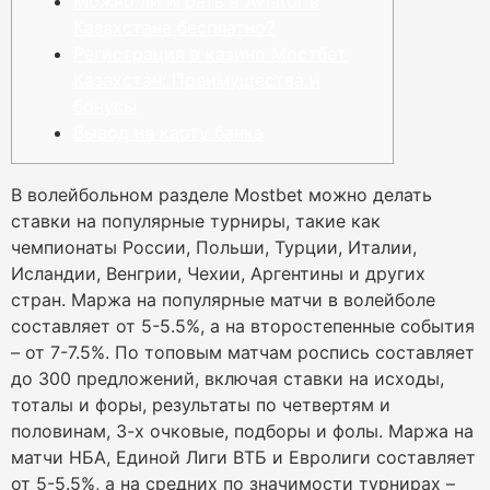
Можно ли играть в Aviator в
Казахстане бесплатно?
Регистрация в казино Мостбет
Казахстан: Преимущества и
бонусы
Вывод на карту банка
В волейбольном разделе Mostbet можно делать
ставки на популярные турниры, такие как
чемпионаты России, Польши, Турции, Италии,
Исландии, Венгрии, Чехии, Аргентины и других
стран. Маржа на популярные матчи в волейболе
составляет от 5-5.5%, а на второстепенные события
– от 7-7.5%. По топовым матчам роспись составляет
до 300 предложений, включая ставки на исходы,
тоталы и форы, результаты по четвертям и
половинам, 3-х очковые, подборы и фолы. Маржа на
матчи НБА, Единой Лиги ВТБ и Евролиги составляет
от 5-5.5%, а на средних по значимости турнирах –