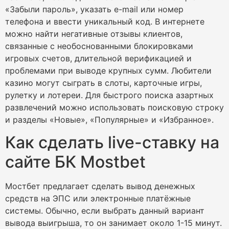
«Забыли пароль», указать e-mail или номер
телефона и ввести уникальный код. В интернете
можно найти негативные отзывы клиентов,
связанные с необоснованными блокировками
игровых счетов, длительной верификацией и
проблемами при выводе крупных сумм. Любители
казино могут сыграть в слоты, карточные игры,
рулетку и лотереи. Для быстрого поиска азартных
развлечений можно использовать поисковую строку
и разделы «Новые», «Популярные» и «Избранное».
Как сделать live-ставку на
сайте БК Mostbet
Мостбет предлагает сделать вывод денежных
средств на ЭПС или электронные платёжные
системы. Обычно, если выбрать данный вариант
вывода выигрыша, то он занимает около 1-15 минут.