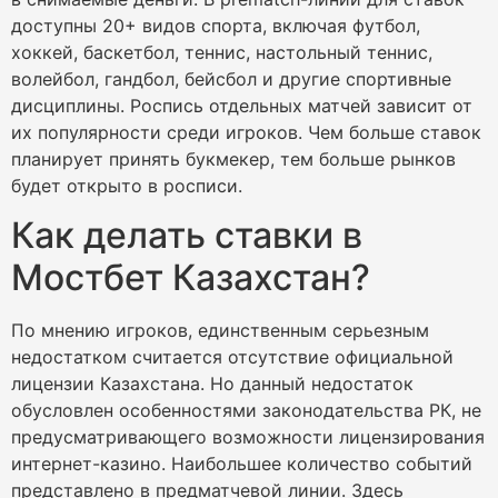
доступны 20+ видов спорта, включая футбол,
хоккей, баскетбол, теннис, настольный теннис,
волейбол, гандбол, бейсбол и другие спортивные
дисциплины. Роспись отдельных матчей зависит от
их популярности среди игроков. Чем больше ставок
планирует принять букмекер, тем больше рынков
будет открыто в росписи.
Как делать ставки в
Мостбет Казахстан?
По мнению игроков, единственным серьезным
недостатком считается отсутствие официальной
лицензии Казахстана. Но данный недостаток
обусловлен особенностями законодательства РК, не
предусматривающего возможности лицензирования
интернет-казино. Наибольшее количество событий
представлено в предматчевой линии. Здесь