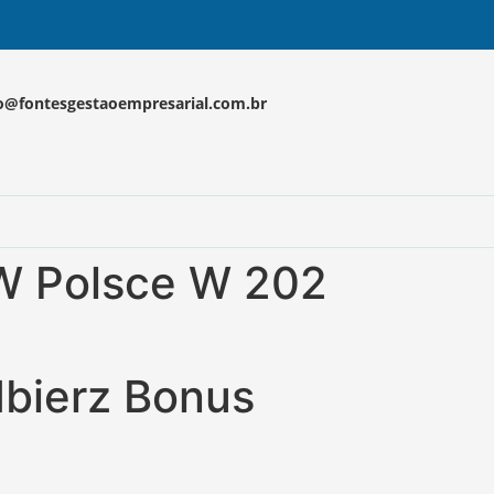
o@fontesgestaoempresarial.com.br
 W Polsce W 202
bierz Bonus