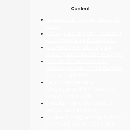
Content
Najnowsze Bonusy Bez Depozytu
2023!
Jak Wypłacić Wygrane, Zdobyte T
Ramach Bonusu Bez Depozytu?
Oto Wskazówki, Jak Najlepiej
Wykorzystać Bonus Bez Depozytu
Hotslots Online Casino – 40
Darmowych Spinów Za Rejestrację
Na Slot Sugar Rush
Feuer Speiender Berg
(umgangssprachlich) Vegas No
Deposit Bonus Code
Dlaczego Warto Skorzystać Z
Bonusu Bez Depozytu?
W Jakie Gry Zagram Przy Pomocy
Ice On Line Casino 100 Pln Bez