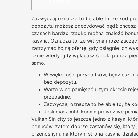
Depozytu
Zazwyczaj oznacza to be able to, że kod p
depozytu możesz zdecydować bądź chcesz dal
czasach bardzo rzadko można znaleźć bonus
kasyna. Oznacza to, że witryna może zacząć
zatrzymać hojną ofertę, gdy osiągnie ich wy
cznie wtedy, gdy wpłacasz środki po raz pie
samo.
W większości przypadków, będziesz mus
bez depozytu.
Warto więc pamiętać u tym okresie reje
przepadnie.
Zazwyczaj oznacza to be able to, że k
Jeśli masz mhh koncie prawdziwe pieni
Vulkan Sin city to jeszcze jedno z kasyn, któ
bonusów, zatem dobrze zastanów się, który je
przenośnym, na którym strona kasyna działać 