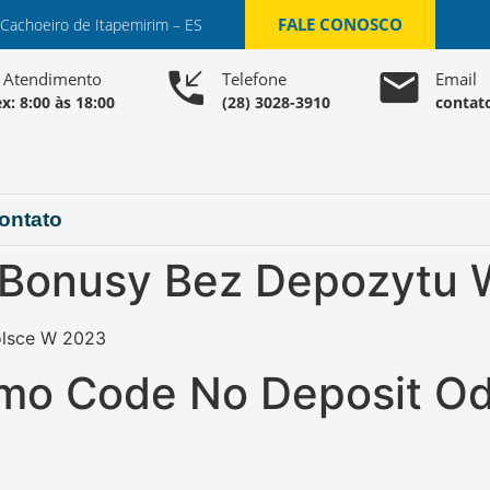
FALE CONOSCO
 Cachoeiro de Itapemirim – ES
o Atendimento
Telefone
Email
x: 8:00 às 18:00
(28) 3028-3910
contat
ontato
e Bonusy Bez Depozytu
olsce W 2023
mo Code No Deposit Od