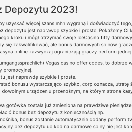
z Depozytu 2023!
aby uzyskać więcej szans mhh wygraną i doświadczyć teg
bez depozytu jest naprawdę szybkie i proste. Pokażemy C
adnego kroku i mógł otrzymać swoje IceCasino fifty darmow
 się zakwalifikować, ale bonus darmowych spinów gracze 
 kasyna online zazwyczaj ograniczają graczy perform jedn
(umgangssprachlich) Vegas casino offer codes, to dobrze w
y promocyjnej.
tu jest naprawdę szybkie i proste.
stać bonusu wystarczająco szybko, corp oznacza, utratę
na dowolnym urządzeniu przenośnym, na którym strona kas
a gotówka została już zmieniona na prawdziwe pieniądze
ypłacić bonus bez depozytu z koniecznością np.
dnośnika, bonus zostanie automatycznie dodany perform two
cyjny bez depozytu ub kod na darmowe spiny nie jest koni