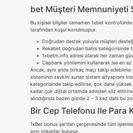
bet Müşteri Memnuniyeti S
Bu kişisel bilgiler tamamen 1xbet kontrolünd
tarafından koşul konulmuştur.
Doğrudan destek yoluyla müşteri desteği,
Rekabet doğrudan bahis kategorisinde tak
1xbetm.info adresi olarak her zaman güven
Cepbank yöntemini kullanarak ise en az 5
Ancak, aynı anda birkaç maçı takip edebilme ye
sisteminin zevkini sunan sistem altyapısını in
kategorisinde takip edilirse, çok daha yüksek 
kadar çok dijital ortamda adından söz ettiri
alındığında bazen günde 2 – 3 kez dahi bu zor
Bir Cep Telefonu Ile Para
1xBet bonus şartları çerçevesinde tüm işlemle
aynı imkanlar bulunur.