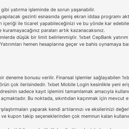
gibi yatırma işleminde de sorun yaşanabilir.
yapılacak gezinti esnasında geniş ekran iddaa programı akti
içeriği ile ticaret yapabileceğinizi ve bu yönde kar edebilec
le kuramayacağınız paraları artık kazanacaksınız.
lerde düşük bir limit belirlenmiştir. 1xbet CepBank yatırım l
 Yatırımları hemen hesaplarına geçer ve bahis oynamaya baş
r deneme bonusu verilir. Finansal işlemler sağlayabilen 1xb
örün çok ilerisindedir. 1xbet Mobile Login kesinlikle yeni er
dresinin sadece kayıt işlemini tamamlamak amacıyla kullanıl
açmaktadır. Bu noktada, sıkıntıdan kaçınmak için mevcut e-
rşılaştırmaları yaparak kendi artılarınızı ve eksilerinizi değ
i ve kupon takip seçeneklerinden çok memnun kalan kullanıcıla