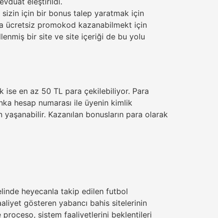
vduat eleştirildi.
sizin için bir bonus talep yaratmak için
ada ücretsiz promokod kazanabilmekt için
enmiş bir site ve site içeriği de bu yolu
k ise en az 50 TL para çekilebiliyor. Para
nka hesap numarası ile üyenin kimlik
n yaşanabilir. Kazanılan bonusların para olarak
elinde heyecanla takip edilen futbol
aaliyet gösteren yabancı bahis sitelerinin
proceso, sistem faaliyetlerini beklentileri