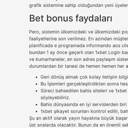
grafik sistemine sahip olduğundan yeni üyele
Bet bonus faydaları
Pero, sistemin ülkemizdeki ve ülkemizdeki popü
faaliyetlerine son verilmez. En azından müşte
planificada e programada informando aos client
bundan 1 ay önce geçerli olan 1xbet Login bağl
ve kumarhaneler, en son adres paylaşım siste
durumlardan bir tanesi de hemen hemen her ala
Geri dönüş almak çok kolay iletişim bilgil
Bu İşlemleri gerçekleştirdikten sonra he
Süreci bahsedilen bahis siteleri ve 1xb
söyleyebiliriz.
Bahis dünyasında en iyi servislerden bir
1xbet şikayet sorunları kontrol edilir, b
Şu an aktif olarak yayın hayatına büyük başarı 
üst sıralarda olacaktır. Bunun da en önemli se