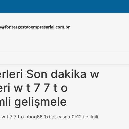
o@fontesgestaoempresarial.com.br
rleri Son dakika w
i w t 7 7 t o
mli gelişmele
 t 7 7 t o pboq88 1xbet casno 0h12 ile ilgili