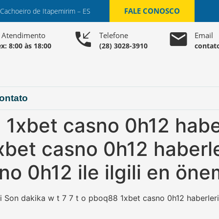
FALE CONOSCO
 Cachoeiro de Itapemirim – ES
o Atendimento
Telefone
Email
x: 8:00 às 18:00
(28) 3028-3910
contat
ontato
8 1xbet casno 0h12 habe
xbet casno 0h12 haberler
 0h12 ile ilgili en öne
 Son dakika w t 7 7 t o pboq88 1xbet casno 0h12 haberleri w