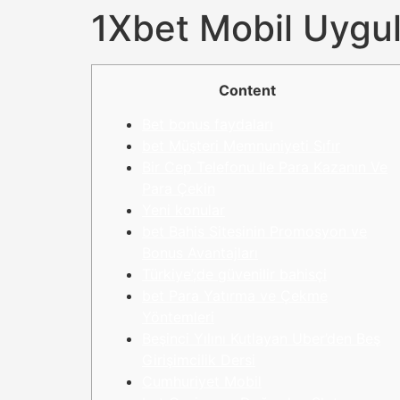
1Xbet Mobil Uygu
Content
Bet bonus faydaları
bet Müşteri Memnuniyeti Sıfır
Bir Cep Telefonu Ile Para Kazanın Ve
Para Çekin
Yeni konular
bet Bahis Sitesinin Promosyon ve
Bonus Avantajları
Türkiye’;de güvenilir bahisçi
bet Para Yatırma ve Çekme
Yöntemleri
Beşinci Yılını Kutlayan Uber’den Beş
Girişimcilik Dersi
Cumhuriyet Mobil