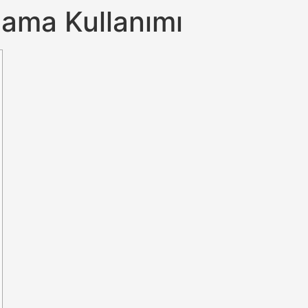
lama Kullanımı