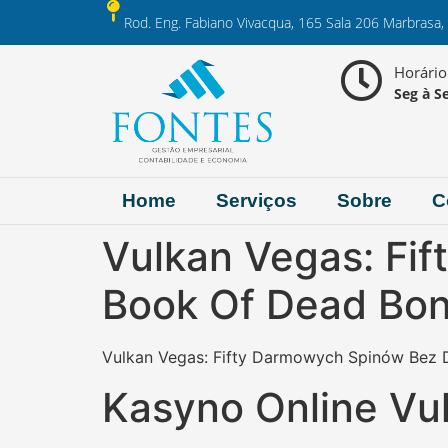
Rod. Eng. Fabiano Vivacqua, 165 Sala 206 Marbrasa,
Horári
Seg à Se
Home
Serviços
Sobre
C
Vulkan Vegas: Fi
Book Of Dead Bo
Vulkan Vegas: Fifty Darmowych Spinów Bez
Kasyno Online Vul