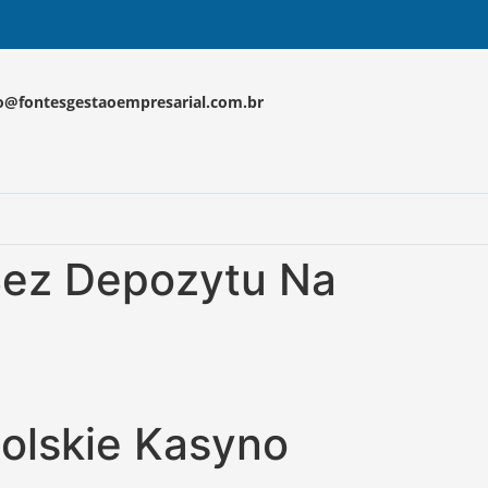
o@fontesgestaoempresarial.com.br
Bez Depozytu Na
Polskie Kasyno