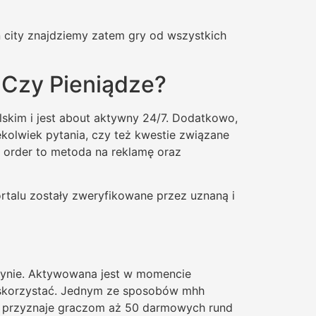
n city znajdziemy zatem gry od wszystkich
 Czy Pieniądze?
lskim i jest about aktywny 24/7. Dodatkowo,
iekolwiek pytania, czy też kwestie związane
n order to metoda na reklamę oraz
talu zostały zweryfikowane przez uznaną i
kasynie. Aktywowana jest w momencie
ej skorzystać. Jednym ze sposobów mhh
ja przyznaje graczom aż 50 darmowych rund