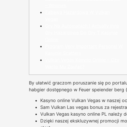
– Wniosek
Zabawa Hazardowa W Vulkan
Vegas
Gry Na Automatach I Actually Inne
Gry Hazardowe Do Gry T Kasynie
Online
Program Very Important Personel W
Kasynie Scatters
Vulkan Vegas Kasyno Online – Czy
Warto Mu Zaufać?
By ułatwić graczom poruszanie się po portalu
habgier dostępnego w Feuer speiender berg (
Kasyno online Vulkan Vegas w naszej o
Sam Vulkan Las vegas bonus za rejestra
Vulkan Vegas kasyno online PL należy do
Dzięki naszej ekskluzywnej promocji 