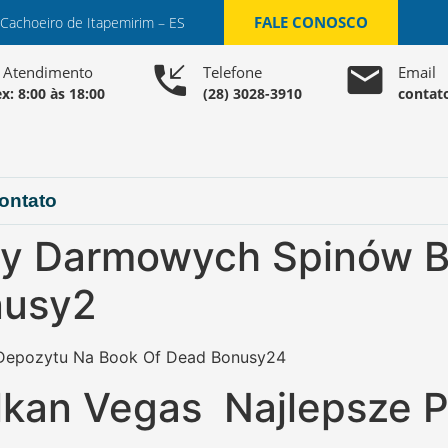
FALE CONOSCO
 Cachoeiro de Itapemirim – ES
o Atendimento
Telefone
Email
x: 8:00 às 18:00
(28) 3028-3910
contat
ontato
fty Darmowych Spinów 
nusy2
 Depozytu Na Book Of Dead Bonusy24
kan Vegas ️ Najlepsze 