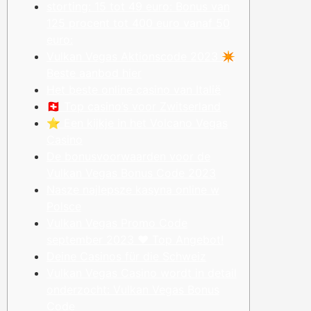
storting: 15 tot 49 euro: Bonus van
125 procent tot 400 euro vanaf 50
euro:
Vulkan Vegas Aktionscode 2023 ✴️
Beste aanbod hier
Het beste online casino van Italië
🇨🇭 Top casino’s voor Zwitserland
⭐ Een kijkje in het Volcano Vegas
Casino
De bonusvoorwaarden voor de
Vulkan Vegas Bonus Code 2023
Nasze najlepsze kasyna online w
Polsce
Vulkan Vegas Promo Code
september 2023 ❤️ Top Angebot!
Deine Casinos für die Schweiz
Vulkan Vegas Casino wordt in detail
onderzocht: Vulkan Vegas Bonus
Code