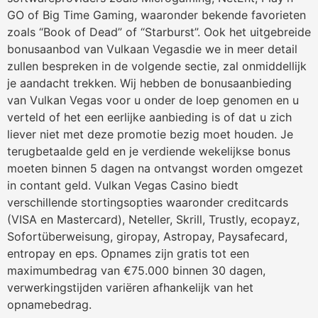
GO of Big Time Gaming, waaronder bekende favorieten
zoals “Book of Dead” of “Starburst”. Ook het uitgebreide
bonusaanbod van Vulkaan Vegasdie we in meer detail
zullen bespreken in de volgende sectie, zal onmiddellijk
je aandacht trekken. Wij hebben de bonusaanbieding
van Vulkan Vegas voor u onder de loep genomen en u
verteld of het een eerlijke aanbieding is of dat u zich
liever niet met deze promotie bezig moet houden. Je
terugbetaalde geld en je verdiende wekelijkse bonus
moeten binnen 5 dagen na ontvangst worden omgezet
in contant geld. Vulkan Vegas Casino biedt
verschillende stortingsopties waaronder creditcards
(VISA en Mastercard), Neteller, Skrill, Trustly, ecopayz,
Sofortüberweisung, giropay, Astropay, Paysafecard,
entropay en eps. Opnames zijn gratis tot een
maximumbedrag van €75.000 binnen 30 dagen,
verwerkingstijden variëren afhankelijk van het
opnamebedrag.