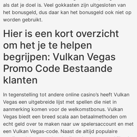
als dat je doel is. Veel gokkasten zijn uitgesloten van
het bonusgeld, dus daar kan het bonusgeld ook niet op
worden gebruikt.
Hier is een kort overzicht
om het je te helpen
begrijpen: Vulkan Vegas
Promo Code Bestaande
klanten
In tegenstelling tot andere online casino’s heeft Vulkan
Vegas een uitgebreide lijst met spellen die niet in
aanmerking komen voor de welkomstbonus. Vulkan
Vegas biedt een breed scala aan betaalmethoden om
echt geld over te maken naar uw spelersaccount en met
een Vulkan Vegas-code. Naast de altijd populaire