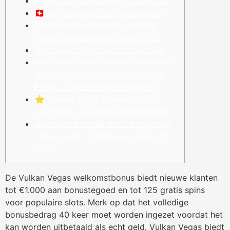
Najlepsze kasyna online dla Polski
🇨🇭 Top casino’s voor Zwitserland
De bonusvoorwaarden voor de
Vulkan Vegas Bonus Code 2023
Het beste online casino van Italië
Hier is een kort overzicht om het je
te helpen begrijpen: Vulkan Vegas
Promo Code Bestaande klanten
⭐ Vulkan Vegas promotiecode
2023 met tot €1.000 bonuskrediet
storting: 15 tot 49 euro: Bonus van
125 procent tot 400 euro vanaf 50
euro:
De Vulkan Vegas welkomstbonus biedt nieuwe klanten
tot €1.000 aan bonustegoed en tot 125 gratis spins
voor populaire slots. Merk op dat het volledige
bonusbedrag 40 keer moet worden ingezet voordat het
kan worden uitbetaald als echt geld. Vulkan Vegas biedt