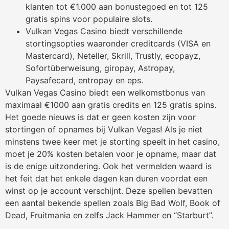
klanten tot €1.000 aan bonustegoed en tot 125
gratis spins voor populaire slots.
Vulkan Vegas Casino biedt verschillende
stortingsopties waaronder creditcards (VISA en
Mastercard), Neteller, Skrill, Trustly, ecopayz,
Sofortüberweisung, giropay, Astropay,
Paysafecard, entropay en eps.
Vulkan Vegas Casino biedt een welkomstbonus van
maximaal €1000 aan gratis credits en 125 gratis spins.
Het goede nieuws is dat er geen kosten zijn voor
stortingen of opnames bij Vulkan Vegas! Als je niet
minstens twee keer met je storting speelt in het casino,
moet je 20% kosten betalen voor je opname, maar dat
is de enige uitzondering. Ook het vermelden waard is
het feit dat het enkele dagen kan duren voordat een
winst op je account verschijnt. Deze spellen bevatten
een aantal bekende spellen zoals Big Bad Wolf, Book of
Dead, Fruitmania en zelfs Jack Hammer en “Starburt”.