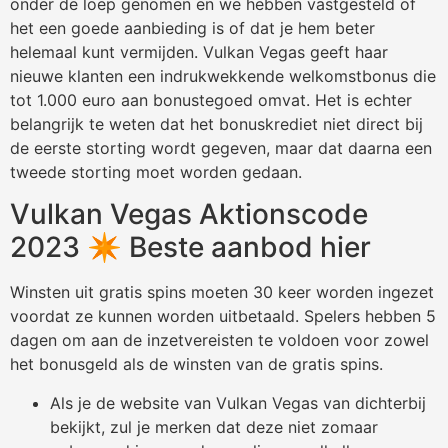
onder de loep genomen en we hebben vastgesteld of
het een goede aanbieding is of dat je hem beter
helemaal kunt vermijden. Vulkan Vegas geeft haar
nieuwe klanten een indrukwekkende welkomstbonus die
tot 1.000 euro aan bonustegoed omvat. Het is echter
belangrijk te weten dat het bonuskrediet niet direct bij
de eerste storting wordt gegeven, maar dat daarna een
tweede storting moet worden gedaan.
Vulkan Vegas Aktionscode
2023 ✴️ Beste aanbod hier
Winsten uit gratis spins moeten 30 keer worden ingezet
voordat ze kunnen worden uitbetaald. Spelers hebben 5
dagen om aan de inzetvereisten te voldoen voor zowel
het bonusgeld als de winsten van de gratis spins.
Als je de website van Vulkan Vegas van dichterbij
bekijkt, zul je merken dat deze niet zomaar