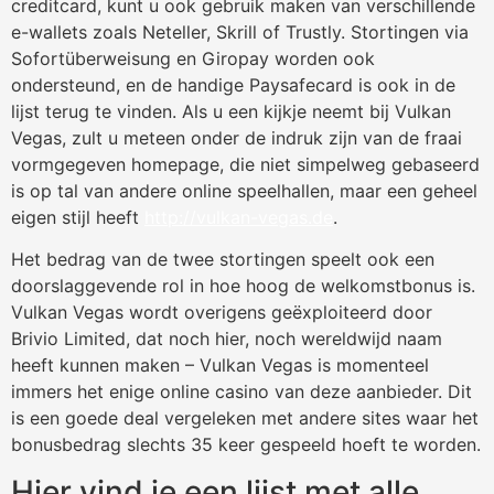
creditcard, kunt u ook gebruik maken van verschillende
e-wallets zoals Neteller, Skrill of Trustly. Stortingen via
Sofortüberweisung en Giropay worden ook
ondersteund, en de handige Paysafecard is ook in de
lijst terug te vinden. Als u een kijkje neemt bij Vulkan
Vegas, zult u meteen onder de indruk zijn van de fraai
vormgegeven homepage, die niet simpelweg gebaseerd
is op tal van andere online speelhallen, maar een geheel
eigen stijl heeft
http://vulkan-vegas.de
.
Het bedrag van de twee stortingen speelt ook een
doorslaggevende rol in hoe hoog de welkomstbonus is.
Vulkan Vegas wordt overigens geëxploiteerd door
Brivio Limited, dat noch hier, noch wereldwijd naam
heeft kunnen maken – Vulkan Vegas is momenteel
immers het enige online casino van deze aanbieder. Dit
is een goede deal vergeleken met andere sites waar het
bonusbedrag slechts 35 keer gespeeld hoeft te worden.
Hier vind je een lijst met alle