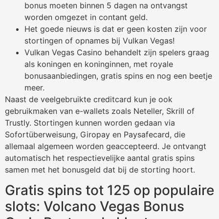
bonus moeten binnen 5 dagen na ontvangst
worden omgezet in contant geld.
Het goede nieuws is dat er geen kosten zijn voor
stortingen of opnames bij Vulkan Vegas!
Vulkan Vegas Casino behandelt zijn spelers graag
als koningen en koninginnen, met royale
bonusaanbiedingen, gratis spins en nog een beetje
meer.
Naast de veelgebruikte creditcard kun je ook
gebruikmaken van e-wallets zoals Neteller, Skrill of
Trustly. Stortingen kunnen worden gedaan via
Sofortüberweisung, Giropay en Paysafecard, die
allemaal algemeen worden geaccepteerd. Je ontvangt
automatisch het respectievelijke aantal gratis spins
samen met het bonusgeld dat bij de storting hoort.
Gratis spins tot 125 op populaire
slots: Volcano Vegas Bonus