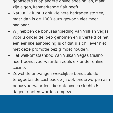
gebaseerd is op andere online speelhallen, maar
zijn eigen, kenmerkende flair heeft.
Natuurlijk kunt u ook kleinere bedragen storten,
maar dan is de 1.000 euro gewoon niet meer
haalbaar.
Wij hebben de bonusaanbieding van Vulkan Vegas
voor u onder de loep genomen en u verteld of het
een eerlijke aanbieding is of dat u zich liever niet
met deze promotie bezig moet houden.
Het welkomstaanbod van Vulkan Vegas Casino
heeft bonusvoorwaarden zoals elk ander online
casino.
Zowel de ontvangen wekelijkse bonus als de
terugbetaalde cashback zijn ook onderworpen aan
bonusvoorwaarden, die ook binnen slechts 5
dagen moeten worden omgezet.