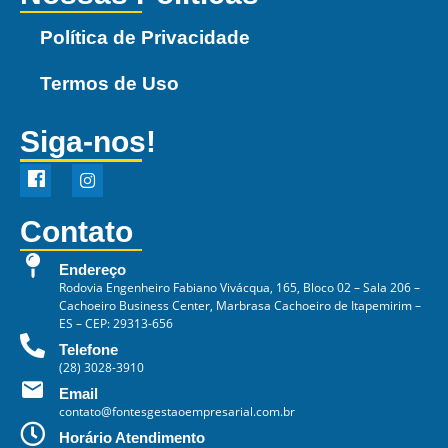
Política de Privacidade
Termos de Uso
Siga-nos!
Contato
Endereço
Rodovia Engenheiro Fabiano Vivácqua, 165, Bloco 02 – Sala 206 –
Cachoeiro Business Center, Marbrasa Cachoeiro de Itapemirim –
ES – CEP: 29313-656
Telefone
(28) 3028-3910
Email
contato@fontesgestaoempresarial.com.br
Horário Atendimento