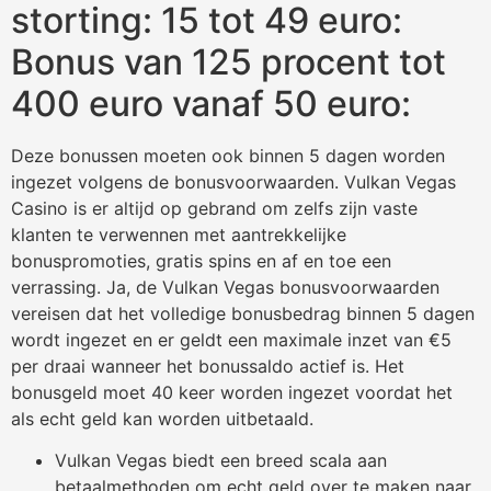
storting: 15 tot 49 euro:
Bonus van 125 procent tot
400 euro vanaf 50 euro:
Deze bonussen moeten ook binnen 5 dagen worden
ingezet volgens de bonusvoorwaarden. Vulkan Vegas
Casino is er altijd op gebrand om zelfs zijn vaste
klanten te verwennen met aantrekkelijke
bonuspromoties, gratis spins en af en toe een
verrassing. Ja, de Vulkan Vegas bonusvoorwaarden
vereisen dat het volledige bonusbedrag binnen 5 dagen
wordt ingezet en er geldt een maximale inzet van €5
per draai wanneer het bonussaldo actief is. Het
bonusgeld moet 40 keer worden ingezet voordat het
als echt geld kan worden uitbetaald.
Vulkan Vegas biedt een breed scala aan
betaalmethoden om echt geld over te maken naar