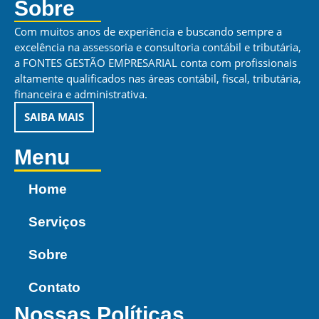
Sobre
Com muitos anos de experiência e buscando sempre a
excelência na assessoria e consultoria contábil e tributária,
a FONTES GESTÃO EMPRESARIAL conta com profissionais
altamente qualificados nas áreas contábil, fiscal, tributária,
financeira e administrativa.
SAIBA MAIS
Menu
Home
Serviços
Sobre
Contato
Nossas Políticas