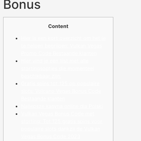
Bonus
Content
Hier is een kort overzicht om het je
te helpen begrijpen: Vulkan Vegas
Promo Code Bestaande klanten
Hier vind je een lijst met alle
stortingsopties die momenteel
beschikbaar zijn:
Gratis spins tot 125 op populaire
slots: Volcano Vegas Bonus Code
Bestaande klanten
Najlepsze kasyna online dla Polski
Vulkan Vegas Bonus Code met
storting: Tot 125 gratis spins voor
populaire slots dankzij de Vulkan
Vegas Bonus Code 2023