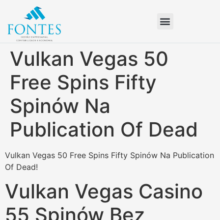
Vulkan Vegas 50
Free Spins Fifty
Spinów Na
Publication Of Dead
Vulkan Vegas 50 Free Spins Fifty Spinów Na Publication
Of Dead!
Vulkan Vegas Casino
55 Spinów Bez