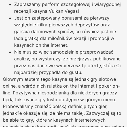
Zapraszamy perform szczegółowej i wiarygodnej
recenzji kasyna Vulkan Vegas!
Jest on zastępowany bonusami za pierwszy
względnie kilka pierwszych depozytów oraz
garścią darmowych spinów, co również jest nie
lada gratką dla miłośników okazji i promocji w
kasynach on the internet.
Nie musisz więc samodzielnie przeprowadzać
analizy, bo wystarczy, że przejrzysz publikowane
przez nas dane we wybierzesz tę ofertę, która Ci
najbardziej przypadła do gustu.
Głównym atutem tego kasyna są jednak gry slotowe
online, a wśród nich ruletka on the internet i poker on-
line. Pozytywną niespodzianką dla niektórych graczy
będą tak zwane gry Insta dostępne w górnym menu.
Próbowaliśmy znaleźć polską definicję tych gier,
jednak?e okazuje się, że nie ma takiej. Zazwyczaj są to
be able to gry, które w kasynach internetowych
pojawiają się w kategorii ‘inne’ lub zręcznościowe, mimo