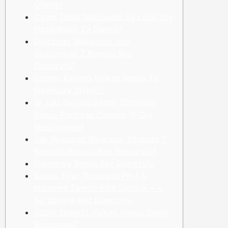
Ofertę?
Czym Tidak Naprawdę Są Look Gry
Hazardowe Za Darmo?
Dlaczego Wskazane Jest
Skorzystać Z Bonusu Bez
Depozytu?
Czemu Kasyno Vulkan Vegas To
Najlepszy Wybór?
W Jaki Sposób Mogę Otrzymać
Bonus Podczas Zabawy W Gry
Maszynowe?
Jak Wypłacić Wygrane, Zdobyte T
Ramach Bonusu Bez Depozytu?
Darmowy Bonus Bez Depozytu
Bonus: Four Thousand Pln I A
Hundred Twenty Five Spinów + +
50 Spinów Bez Depozytu
Gdzie Znaleźć Vulkan Vegas Saldo
Bonusowe?