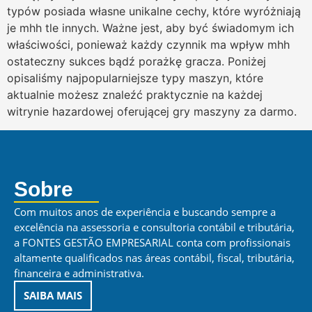
typów posiada własne unikalne cechy, które wyróżniają
je mhh tle innych. Ważne jest, aby być świadomym ich
właściwości, ponieważ każdy czynnik ma wpływ mhh
ostateczny sukces bądź porażkę gracza. Poniżej
opisaliśmy najpopularniejsze typy maszyn, które
aktualnie możesz znaleźć praktycznie na każdej
witrynie hazardowej oferującej gry maszyny za darmo.
Sobre
Com muitos anos de experiência e buscando sempre a
excelência na assessoria e consultoria contábil e tributária,
a FONTES GESTÃO EMPRESARIAL conta com profissionais
altamente qualificados nas áreas contábil, fiscal, tributária,
financeira e administrativa.
SAIBA MAIS