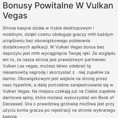
Bonusy Powitalne W Vulkan
Vegas
Strona kasyna działa w trybie desktopowym i
mobilnym, dzięki czemu obsługuje graczy mhh każdym
urządzeniu bez obowiązkowego pobierania
dodatkowych aplikacji. W Vulkan Vegas bonus bez
depozytu jest mhh wyciągnięcie Twojej ręki. Ze względu
em to, że nasza strona jest prawdziwym partnerem
Vulkan Las vegas, możesz łatwo odebrać tę
niesamowitą nagrodę i skorzystać z . niej zupełnie za
darmo. Obowiązkowym jest wejście na stronę przez
nasz hyperlink, a dalej potrzebne zarejestrowanie się w
Vulkan Vegas. Na miejscu czekają już na Ciebie zupełnie
darmowe spiny, które możesz wykorzystać em Book of
Deceased. Gra o prawdziwą gotówkę możliwa jest przy
użyciu konta gracza po rejestracji na stronie wybranego
kasyna.