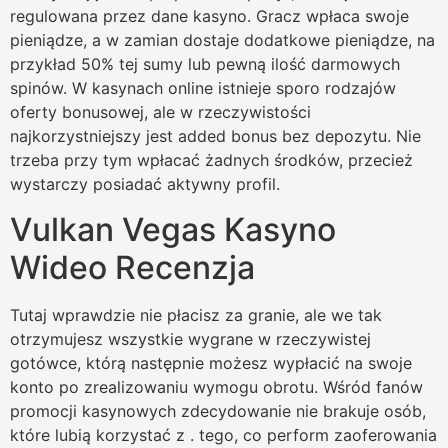
regulowana przez dane kasyno. Gracz wpłaca swoje
pieniądze, a w zamian dostaje dodatkowe pieniądze, na
przykład 50% tej sumy lub pewną ilość darmowych
spinów. W kasynach online istnieje sporo rodzajów
oferty bonusowej, ale w rzeczywistości
najkorzystniejszy jest added bonus bez depozytu. Nie
trzeba przy tym wpłacać żadnych środków, przecież
wystarczy posiadać aktywny profil.
Vulkan Vegas Kasyno
Wideo Recenzja
Tutaj wprawdzie nie płacisz za granie, ale we tak
otrzymujesz wszystkie wygrane w rzeczywistej
gotówce, którą następnie możesz wypłacić na swoje
konto po zrealizowaniu wymogu obrotu. Wśród fanów
promocji kasynowych zdecydowanie nie brakuje osób,
które lubią korzystać z . tego, co perform zaoferowania