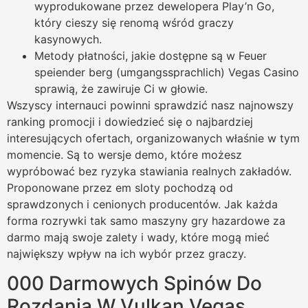
wyprodukowane przez dewelopera Play’n Go,
który cieszy się renomą wśród graczy
kasynowych.
Metody płatności, jakie dostępne są w Feuer
speiender berg (umgangssprachlich) Vegas Casino
sprawią, że zawiruje Ci w głowie.
Wszyscy internauci powinni sprawdzić nasz najnowszy
ranking promocji i dowiedzieć się o najbardziej
interesujących ofertach, organizowanych właśnie w tym
momencie. Są to wersje demo, które możesz
wypróbować bez ryzyka stawiania realnych zakładów.
Proponowane przez em sloty pochodzą od
sprawdzonych i cenionych producentów. Jak każda
forma rozrywki tak samo maszyny gry hazardowe za
darmo mają swoje zalety i wady, które mogą mieć
największy wpływ na ich wybór przez graczy.
000 Darmowych Spinów Do
Rozdania W Vulkan Vegas