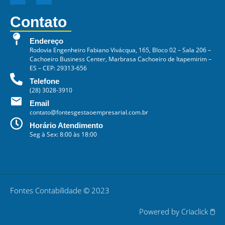
Contato
Endereço
Rodovia Engenheiro Fabiano Vivácqua, 165, Bloco 02 – Sala 206 –
Cachoeiro Business Center, Marbrasa Cachoeiro de Itapemirim –
ES – CEP: 29313-656
Telefone
(28) 3028-3910
Email
contato@fontesgestaoempresarial.com.br
Horário Atendimento
Seg à Sex: 8:00 às 18:00
Fontes Contabilidade ©️ 2023
Powered by
Criaclick
🖱️