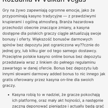
Gry na żywo zapewniają ogromne emocje, jako że
przypominają kasyno tradycyjne — z prawdziwymi
krupierami i ogólną atmosferą. Branża hazardowa
przechodzi obecnie znaczące zmiany, a kasyna
dostępne dla polskich graczy ciągle aktualizują swoje
bonusy i oferty. Większość bonusów darmowych
spinów bez depozytu jest ograniczona wy??cznie do
jednej gry, lub kilku gier od tego samego dostawcy.
Przeciętne polskie kasyno online bonus bez depozytu
przedstawia wraz z linkiem do pełnego regulaminu
zawartego w danej ofercie. Bonus bez depozytu lub
innymi słowami darmowy added bonus to nic innego jak
gratis oferowany przez kasyna on-line dla swoich
graczy.
Kasyna robią to w nadziei, że gracze pokochają
ich platformę, oraz mały akt hojności, a następnie
zaczną deponować pieniądze i actually będą grać