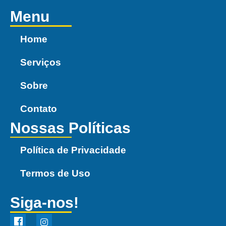
Menu
Home
Serviços
Sobre
Contato
Nossas Políticas
Política de Privacidade
Termos de Uso
Siga-nos!