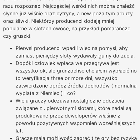
razu rozpoznać. Najczęściej wśród nich można znaleźć
słynne już wiśnie oraz cytryny, a new poza tym arbuzy
oraz śliwki. Niektórzy producenci dodają mniej
popularne w slotach owoce, na przykład pomarańcze
czy gruszki.
Pierwsi producenci wpadli więc na pomysł, aby
zamiast pieniędzy sloty wydawały gumy do żucia.
Dopóki człowiek wpłaca we przegrywa jest
wszystko ok, ale grunzochse chciałem wypłacić no
to weryfikacja three or more dni, wszystko
zatwierdzone oprócz źródła dochodów ( normalna
wypłata z Niemiec ) i co?
Wielu graczy odczuwa nostalgiczne odczucia
związane z . pierwotnymi slotami, które nadal są
produkowane przez deweloperów właśnie z
powodu pozytywnych wspomnień wcześniejszych
lat.
Gracze mają możliwość zagrać t te gry bez ryzyka