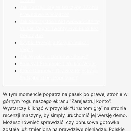
Casino
Jak Zacząć Grę W Maszyny 777 Na
Prawdziwe Pieniądze?
Jak Skorzystać I Aktywować Ofertę
Vulkan Vegas Twenty Five Euro Bez
Depozytu?
Szybki Przegląd Kasyna Vulkan
Vegas
Jak Wypłacić Darmowe Spiny?
Bonusy I Promocje T Vulkan Vegas
Które Darmowe Gry Bez Rejestracji
Są Najbardziej Popularne?
W tym momencie popatrz na pasek po prawej stronie w
górnym rogu naszego ekranu “Zarejestruj konto”.
Wystarczy kliknąć w przycisk “Uruchom grę” na stronie
recenzji maszyny, by simply uruchomić jej wersję demo.
Możesz również sprawdzić, czy bonusowa gotówka
została już zmieniona na prawdziwe pieniądze. Polskie