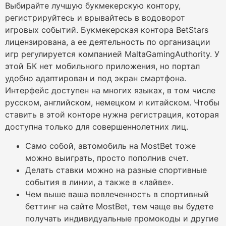
Выбирайте лучшую букмекерскую контору,
регистрируйтесь и врывайтесь в водоворот
игровых событий. Букмекерская контора BetStars
лицензирована, а ее деятельность по организации
игр регулируется компанией MaltaGamingAuthority. У
этой БК нет мобильного приложения, но портал
удобно адаптирован и под экран смартфона.
Интерфейс доступен на многих языках, в том числе
русском, английском, немецком и китайском. Чтобы
ставить в этой конторе нужна регистрация, которая
доступна только для совершеннолетних лиц.
Само собой, автомобиль на MostBet тоже
можно выиграть, просто пополнив счет.
Делать ставки можно на разные спортивные
события в линии, а также в «лайве».
Чем выше ваша вовлеченность в спортивный
беттинг на сайте MostBet, тем чаще вы будете
получать индивидуальные промокоды и другие