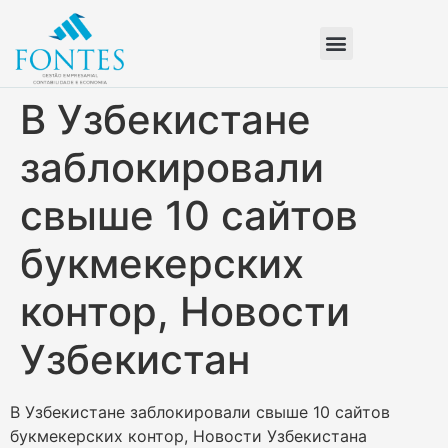
В Узбекистане
заблокировали
свыше 10 сайтов
букмекерских
контор, Новости
Узбекистан
В Узбекистане заблокировали свыше 10 сайтов
букмекерских контор, Новости Узбекистана