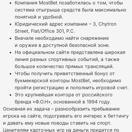
Компания MostBet позаботилась о том, чтобы
система отыгрыша средств была максимально
понятной и удобной.
Юридический адрес компании – 3, Chytron
Street, Flat/Office 301, P.C.
Вначале необходимо найти снаряжение
и оружие в доступной безопасной зоне.
На официальном сайте представлена широкая
линия разных спортивных событий, а также
большое количество прямых трансляций.
Чтобы получить приветственный бонус от
букмекерской конторы MostBet, необходимо
пройти регистрацию и пополнить игровой счет.
Это крупнейшая контора от российского
бренда «Ф.О.Н», основанной в 1994 году.
Основная их задача – разнообразить пребывание
игрока на сайте, подогревать его интерес к беттингу
и давать ему новые поводы ставить на спорт.
Ценителям карточных игр на деньги придется по