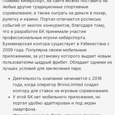
Помимо киберспорт, на сайте можно поставить на
любые другие традиционные спортивные
соревнования, а также сыграть на деньги в покер,
рулетку и казино. Портал отличается росписью
событий от многих конкурентов, благодаря тому,
что в разработке БК принимали участие
профессиональные игроки киберспорта.
Букмекерская контора существует в Узбекистана с
2009 года. Популярна своим мобильным
приложением, за установку которого выдает новым
пользователям щедрый фрибет. Обладает одними из
лучших условий для заключения пари.
Деятельность компании начинается с 2016
года, когда оператор BrivioLimited создал
контору для ставок на игровые соревнования.
У этой БК нет мобильного приложения, но
портал удобно адаптирован и под экран
смартфона.