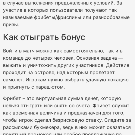
в случае выполнения предъявленных условий. За
участие в которых пользователи получают так
называемые фрибеты/фриспины или разнообразные
призы.
Как отыграть бонус
Войти в матч можно как самостоятельно, так и в
команде до четырех человек. Основная задача —
выжить и уничтожить других участников. Действие
проходит на острове, над которым пролетает
самолет. Игрокам нужно выбрать удачную локацию
и прыгнуть с парашютом.
Фрибет – это виртуальная сумма денег, которую
нельзя отыграть или снять со счета. Фрибет служит
как временная величина и предназначен для того,
чтобы игрок сделал безрисковую ставку. Следите за
рассылками букмекера, ведь в них может оказаться
приятный промокод или особое предложение по