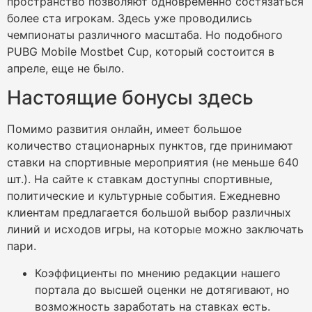
пространство позволяют одновременно состязаться
более ста игрокам. Здесь уже проводились
чемпионаты различного масштаба. Но подобного
PUBG Mobile Mostbet Cup, который состоится в
апреле, еще не было.
Настоящие бонусы здесь
Помимо развития онлайн, имеет большое
количество стационарных пунктов, где принимают
ставки на спортивные мероприятия (не меньше 640
шт.). На сайте к ставкам доступны спортивные,
политические и культурные события. Ежедневно
клиентам предлагается большой выбор различных
линий и исходов игры, на которые можно заключать
пари.
Коэффициенты по мнению редакции нашего
портала до высшей оценки не дотягивают, но
возможность заработать на ставках есть.