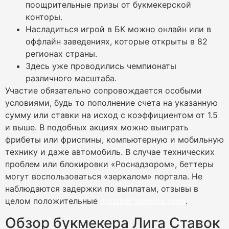
поощрительные призы от букмекерской
конторы.
Насладиться игрой в БК можно онлайн или в
оффлайн заведениях, которые открыты в 82
регионах страны.
Здесь уже проводились чемпионаты
различного масштаба.
Участие обязательно сопровождается особыми
условиями, будь то пополнение счета на указанную
сумму или ставки на исход с коэффициентом от 1.5
и выше. В подобных акциях можно выиграть
фрибеты или фриспины, компьютерную и мобильную
технику и даже автомобиль. В случае технических
проблем или блокировки «Роснадзором», беттеры
могут воспользоваться «зеркалом» портала. Не
наблюдаются задержки по выплатам, отзывы в
целом положительные
mostbet sistema nima
.
Обзор букмекера Лига Ставок