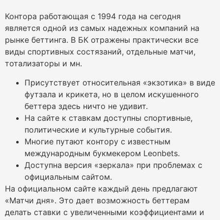
Контора работающая с 1994 года на сегодня
является одной из самых надежных компаний на
рынке беттинга. В БК отражены практически все
виды спортивных состязаний, отдельные матчи,
тотализаторы и мн.
Присутствует относительная «экзотика» в виде
футзала и крикета, но в целом искушенного
беттера здесь ничто не удивит.
На сайте к ставкам доступны спортивные,
политические и культурные события.
Многие путают контору с известным
международным букмекером Leonbets.
Доступна версия «зеркала» при проблемах с
официальным сайтом.
На официальном сайте каждый день предлагают
«Матчи дня». Это дает возможность беттерам
делать ставки с увеличенными коэффициентами и