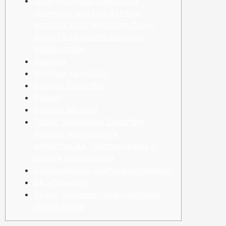
Один из самых известных
тренеров мира по футзалу
испанец Хосе Венансио Лопес
может возглавить сборную
Узбекистана
Выводы
Контора «Бет365»
Бонусы SaturnBet
Казино
Бонусы MostBet
Обзор букмекера SaturnBet :
бонусы, приложения,
регистрация, техподдержка и
другая информация
Букмекерская контора BingoBoom
БК «Тенниси»
Обзор букмекерской компании
Лига Ставок