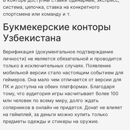
система, цепочка, ставка на конкретного
спортсмена или команду и т.
Букмекерские конторы
Узбекистана
Верификация (документальное подтверждение
личности) не является обязательной и проводится
только в исключительных случаях. Появление
мобильной версии стало настоящим событием для
геймеров. Она мало чем отличается от версии для
ПК и доступна на обеих платформах. Благодаря
тому, что аудитория игры насчитывает более 100
млн человек по всему миру, долго ждать
соперников в онлайн не придется. Донат не влияет
на геймплей, за деньги можно купить только
предметы одежды и стикеры на оружие.