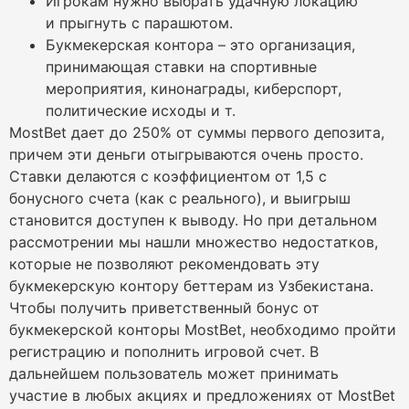
Игрокам нужно выбрать удачную локацию
и прыгнуть с парашютом.
Букмекерская контора – это организация,
принимающая ставки на спортивные
мероприятия, кинонаграды, киберспорт,
политические исходы и т.
MostBet дает до 250% от суммы первого депозита,
причем эти деньги отыгрываются очень просто.
Ставки делаются с коэффициентом от 1,5 с
бонусного счета (как с реального), и выигрыш
становится доступен к выводу. Но при детальном
рассмотрении мы нашли множество недостатков,
которые не позволяют рекомендовать эту
букмекерскую контору беттерам из Узбекистана.
Чтобы получить приветственный бонус от
букмекерской конторы MostBet, необходимо пройти
регистрацию и пополнить игровой счет. В
дальнейшем пользователь может принимать
участие в любых акциях и предложениях от MostBet