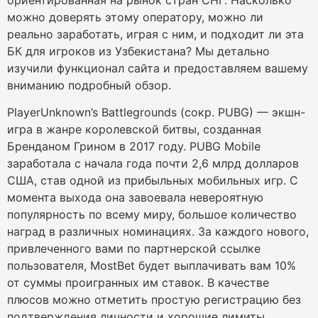
можно доверять этому оператору, можно ли
реально заработать, играя с ним, и подходит ли эта
БК для игроков из Узбекистана? Мы детально
изучили функционал сайта и предоставляем вашему
вниманию подробный обзор.
PlayerUnknown’s Battlegrounds (сокр. PUBG) — экшн-
игра в жанре королевской битвы, созданная
Бренданом Грином в 2017 году. PUBG Mobile
заработала с начала года почти 2,6 млрд долларов
США, став одной из прибыльных мобильных игр. С
момента выхода она завоевала невероятную
популярность по всему миру, большое количество
наград в различных номинациях. За каждого нового,
привлеченного вами по партнерской ссылке
пользователя, MostBet будет выплачивать вам 10%
от суммы проигранных им ставок. В качестве
плюсов можно отметить простую регистрацию без
подтверждения личности и хорошие лимиты.