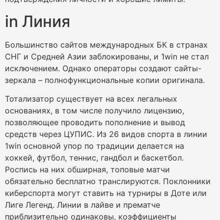
in Линия
Большинство сайтов международных БК в странах
СНГ и Средней Азии заблокированы, и 1win не стал
исключением. Однако операторы создают сайты-
зеркала – полнофункциональные копии оригинала.
Тотализатор существует на всех легальных
основаниях, в том числе получило лицензию,
позволяющее проводить пополнение и вывод
средств через ЦУПИС. Из 26 видов спорта в линии
1win основной упор по традиции делается на
хоккей, футбол, теннис, гандбол и баскетбол.
Роспись на них обширная, топовые матчи
обязательно бесплатно транслируются. Поклонники
киберспорта могут ставить на турниры в Доте или
Лиге Легенд. Линии в лайве и прематче
приблизительно одинаковы, коэффициенты