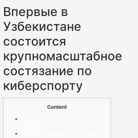
Впервые в
Узбекистане
состоится
крупномасштабное
состязание по
киберспорту
Content
Обзор букмекерской компании
MostBet
Обзор букмекера Лига Ставок :