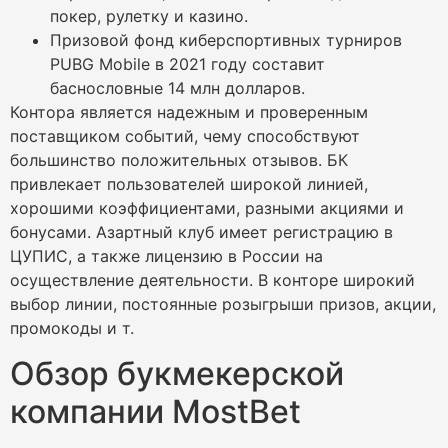
покер, рулетку и казино.
Призовой фонд киберспортивных турниров
PUBG Mobile в 2021 году составит
баснословные 14 млн долларов.
Контора является надежным и проверенным
поставщиком событий, чему способствуют
большинство положительных отзывов. БК
привлекает пользователей широкой линией,
хорошими коэффициентами, разными акциями и
бонусами. Азартный клуб имеет регистрацию в
ЦУПИС, а также лицензию в России на
осуществление деятельности. В конторе широкий
выбор линии, постоянные розыгрыши призов, акции,
промокоды и т.
Обзор букмекерской
компании MostBet