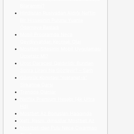
Bilərəmmi?
Hindistan Rusiyadan Aldığı Neftin
Bir Hissəsinin Pulunu Yuanla
Ödəməyə Başladı
Mobil Proqramda Necə
Qeydiyyatdan Keçmək Olar
Mostbet Sitesinin Mobil Uygulaması
Ücretsiz Mi?
Uçot Dərəcəsi Qaldırıldı: Bundan
Sonra Lirəni Nə Gözləyir? – Şərh
Gömrük Komitəsi “mətanət-a”
Şirkətinə Qarşı
Trenddə Olanlar
Netflix Premium Hesabı (4k Ultra
Hd)
Mostbet Az Bonusları Haqqında
Xətt, Rəsm, Əmsallar Mostbet Az
Mostbet-dən Pulu Necə Çıxarmaq