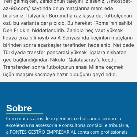
Yeri gəlmişkən, Zaniolonun taleyini izləsəniz, //mostbet-
az-90.com/ saytında onun matçlarına mərc edə
bilərsiniz. İtalyanlar Bornmutla razılaşsa da, futbolçunun
özü bu varianta qarşı çıxıb. Bu hərəkət “Roma”nın sahibi
Den Fridkini hiddətləndirib. Zaniolo heç vaxt yüksək
liqaya çıxa bilməyib və A Seriyasında keçirilən matçların
birindən sonra azarkeşlər tərəfindən hədələnib. Nəticədə
Türkiyədə transfer pəncərəsi yüksək liqalara nisbətən
gec bağlandığından Nikolo “Qalatasaray”a keçdi.
Transferdən sonra futbolçunun anası Milana keçmək
üçün maaşını kəsməyə hazır olduğunu qeyd edib.
Sobre
Com muitos anos de experiência e buscando sempre a
excelência na assessoria e consultoria contábil e tributária,
a FONTES GESTÃO EMPRESARIAL conta com profissionais