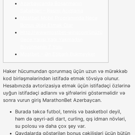
Azərbaycanda Boşanmanın
Səbəbləri – Rəsmi Açıqlama
Mostbet Mobil Proqramında Necə
Bonus Əldə Etmək Olar
Http://wwwmostbet-winscom’ünüzü
Gece Yarısı Yağı Yakmadan
Büyütmenin 7 Yolu
Mostbet – Ən Etibarlı Bukmeyker
Haker hücumundan qorunmaq üçün uzun və mürəkkəb
kod birləşmələrindən istifadə etmək tövsiyə olunur.
Hesabınızda avtorizasiya etmək üçün istifadəçi özlərinə
uyğun istifadəçi adlarını və şifrələrini göstərməlidir və
sonra vurun giriş MarathonBet Azerbaycan.
Burada təkcə futbol, tennis və basketbol deyil,
həm də qeyri-adi dart, curling, qış idman növləri,
su polosu və daha çox şey var.
Qaydalarda göstərilən bonus çəkilişləri üçün bütün