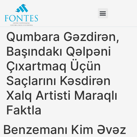
Qumbara Gəzdirən,
Başındakı Qəlpəni
Çıxartmaq Üçün
Saçlarını Kəsdirən
Xalq Artisti Maraqlı
Faktla
Benzemanı Kim Əvəz