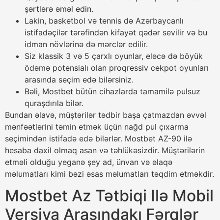
şərtlərə əməl edin.
Lakin, basketbol və tennis də Azərbaycanlı
istifadəçilər tərəfindən kifayət qədər sevilir və bu
idman növlərinə də mərclər edilir.
Siz klassik 3 və 5 çarxlı oyunlar, eləcə də böyük
ödəmə potensialı olan proqressiv cekpot oyunları
arasında seçim edə bilərsiniz.
Bəli, Mostbet bütün cihazlarda tamamilə pulsuz
quraşdırıla bilər.
Bundan əlavə, müştərilər tədbir başa çatmazdan əvvəl
mənfəətlərini təmin etmək üçün nağd pul çıxarma
seçimindən istifadə edə bilərlər. Mostbet AZ-90 ilə
hesaba daxil olmaq asan və təhlükəsizdir. Müştərilərin
etməli olduğu yeganə şey ad, ünvan və əlaqə
məlumatları kimi bəzi əsas məlumatları təqdim etməkdir.
Mostbet Az Tətbiqi Ilə Mobil
Versiya Arasındakı Fərqlər