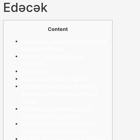
Edəcək
Content
Mostbet Az Tətbiqi Ilə Mobil Versiya
Arasındakı Fərqlər
Mostbet Hoşgeldin Bonusu
Avantajları
Yeni Girişlər
Android Için Mobil Uygulama
Azərbaycanda Doğuş Və Klassik
Qeysəriyyə Əməliyyatı Ödənişsiz
Olacaq
Mostbet Az: Yaşamaq Üzrə Və
Oyunöncəsi Mərc Növləri
Azərbaycan Avropa Oyunlarında
Daha Bir Qızıl Medal Qazanıb
Mostbet Proqramını Pulsuz Yükləyə