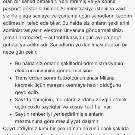
olan bir sənəd olmalıdır. Yəni itirilmiş və ya köhnə
pasport göstərilə bilməz.Administrasiya istənilən vaxt
sizinlə əlaqə saxlaya və yoxlama üçün sənədlərin təqdim
edilməsini tələb edə bilər. Bu halda siz onların şəkillərini
administrasiyanın elektron ünvanına göndərməlisiniz.
[email protected] – autentifikasiya üçün ayrıca poçt
qutusu yaradılmışdır.Sənədlərin yoxlanılması adətən bir
neçə gün çəkir.
Bu halda siz onların şəkillərini administrasiyanın
elektron ünvanına göndərməlisiniz.
Transferdən sonra futbolçunun anası Milana
keçmək üçün maaşını kəsməyə hazır olduğunu
qeyd edib.
Saytda həmçinin, mərclərinizi daha zövqlü etmək
üçün çoxlu təşviqlər və xüsusi təkliflər var.
Saytın rəhbərliyi yerləşdirilmiş elanların
məzmununa görə məsuliyyət daşımır
Qeyd etdiyimiz kimi bir çox idman növünü canlı şəkildə