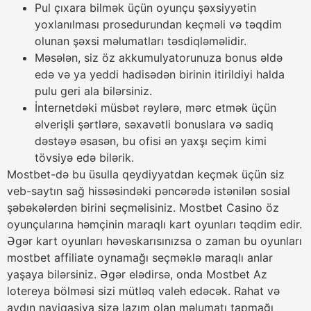
Pul çıxara bilmək üçün oyunçu şəxsiyyətin
yoxlanılması prosedurundan keçməli və təqdim
olunan şəxsi məlumatları təsdiqləməlidir.
Məsələn, siz öz akkumulyatorunuza bonus əldə
edə və ya yeddi hadisədən birinin itirildiyi halda
pulu geri ala bilərsiniz.
İnternetdəki müsbət rəylərə, mərc etmək üçün
əlverişli şərtlərə, səxavətli bonuslara və sadiq
dəstəyə əsasən, bu ofisi ən yaxşı seçim kimi
tövsiyə edə bilərik.
Mostbet-də bu üsulla qeydiyyatdan keçmək üçün siz
veb-saytın sağ hissəsindəki pəncərədə istənilən sosial
şəbəkələrdən birini seçməlisiniz. Mostbet Casino öz
oyunçularına həmçinin maraqlı kart oyunları təqdim edir.
Əgər kart oyunları həvəskarısınızsa o zaman bu oyunları
mostbet affiliate oynamağı seçməklə maraqlı anlar
yaşaya bilərsiniz. Əgər elədirsə, onda Mostbet Az
lotereya bölməsi sizi mütləq valeh edəcək. Rahat və
aydın naviqasiya sizə lazım olan məlumatı tapmağı