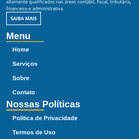
altamente qualificados nas áreas contábil, fiscal, tributária,
financeira e administrativa.
SAIBA MAIS
Menu
Home
Serviços
Sobre
Contato
Nossas Políticas
Política de Privacidade
Termos de Uso