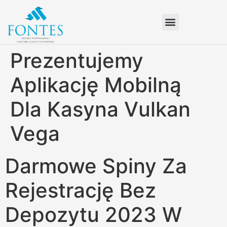
Prezentujemy
Aplikację Mobilną
Dla Kasyna Vulkan
Vega
Darmowe Spiny Za
Rejestrację Bez
Depozytu 2023 W