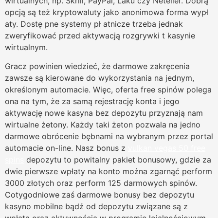
wirtualnych, np. Skrill, PayPal, Laku czy Neteller. Dobrą
opcją są też kryptowaluty jako anonimowa forma wypł
aty. Dostę pne systemy pł atnicze trzeba jednak
zweryfikować przed aktywacją rozgrywki t kasynie
wirtualnym.
Gracz powinien wiedzieć, że darmowe zakręcenia
zawsze są kierowane do wykorzystania na jednym,
określonym automacie. Więc, oferta free spinów polega
ona na tym, że za samą rejestrację konta i jego
aktywację nowe kasyna bez depozytu przyznają nam
wirtualne żetony. Każdy taki żeton pozwala na jedno
darmowe obrócenie bębnami na wybranym przez portal
automacie on-line. Nasz bonus z
vulkan vegas 50 free
spins
depozytu to powitalny pakiet bonusowy, gdzie za
dwie pierwsze wpłaty na konto można zgarnąć perform
3000 złotych oraz perform 125 darmowych spinów.
Cotygodniowe zaś darmowe bonusy bez depozytu
kasyno mobilne bądź od depozytu związane są z
wpłata oraz aktywnością w programie lojalnościowym.