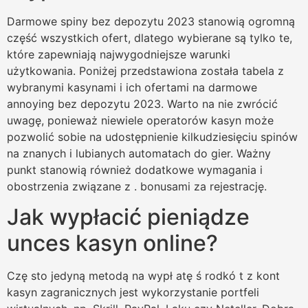
Darmowe spiny bez depozytu 2023 stanowią ogromną
część wszystkich ofert, dlatego wybierane są tylko te,
które zapewniają najwygodniejsze warunki
użytkowania. Poniżej przedstawiona została tabela z
wybranymi kasynami i ich ofertami na darmowe
annoying bez depozytu 2023. Warto na nie zwrócić
uwagę, ponieważ niewiele operatorów kasyn może
pozwolić sobie na udostępnienie kilkudziesięciu spinów
na znanych i lubianych automatach do gier. Ważny
punkt stanowią również dodatkowe wymagania i
obostrzenia związane z . bonusami za rejestrację.
Jak wypłacić pieniądze
unces kasyn online?
Czę sto jedyną metodą na wypł atę ś rodkó t z kont
kasyn zagranicznych jest wykorzystanie portfeli