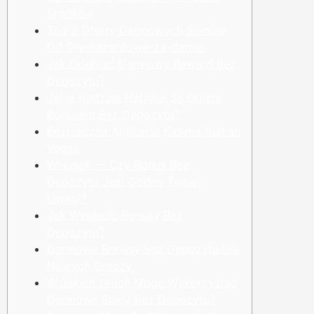
Środków
Top 3 Oferty Darmowych Spinów
Od Gry-hazardowe-za-darmo
Jak Odebrać Darmowy Reward Bez
Depozytu?
Jakie Rodzaje Habgier Są Objęte
Bonusem Bez Depozytu?
Bezpieczna Aplikacja Kasyna Vulkan
Vegas
Wniosek — Czy Bonus Bez
Depozytu Jest Godny Twojej
Uwagi?
Jak Wypłacić Bonusy Bez
Depozytu?
Darmowe Bonusy Bez Depozytu Dla
Nowych Graczy
W Jakich Grach Mogę Wykorzystać
Darmowe Spiny Bez Depozytu?