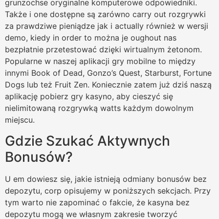
grunzochse oryginalne komputerowe odpowiedniki.
Także i one dostępne są zarówno carry out rozgrywki
za prawdziwe pieniądze jak i actually również w wersji
demo, kiedy in order to można je oughout nas
bezpłatnie przetestować dzięki wirtualnym żetonom.
Popularne w naszej aplikacji gry mobilne to między
innymi Book of Dead, Gonzo’s Quest, Starburst, Fortune
Dogs lub też Fruit Zen. Koniecznie zatem już dziś naszą
aplikację pobierz gry kasyno, aby cieszyć się
nielimitowaną rozgrywką watts każdym dowolnym
miejscu.
Gdzie Szukać Aktywnych
Bonusów?
U em dowiesz się, jakie istnieją odmiany bonusów bez
depozytu, corp opisujemy w poniższych sekcjach. Przy
tym warto nie zapominać o fakcie, że kasyna bez
depozytu mogą we własnym zakresie tworzyć