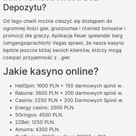
Depozytu?
Od tego chwili można cieszyć się dostępem do
ogromnej ilości gier, grunzochse i również bonusów i
promocji dla graczy. Aplikacja Feuer speiender berg
(umgangssprachlich) Vegas sprawi, że nasze kasyno
będzie jeszcze bliżej swoich klientów, którzy mogą
czerpać przyjemność z . gier.
Jakie kasyno online?
HellSpin: 1600 PLN + 150 darmowych spinó w.
Rabona: 3600 PLN + 200 darmowych spinó w.
Casinia: 2250 PLN + 200 Darmowych Spinó w.
Energy casino: 2000 PLN.
5Gringos: 4500 PLN.
22Bet: 1250 PLN.
Amunra: 4300 PLN.