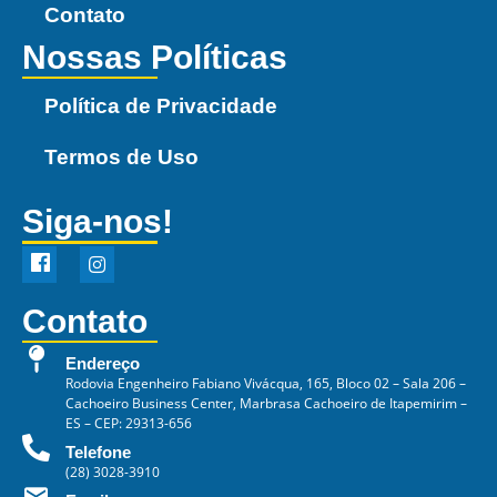
Contato
Nossas Políticas
Política de Privacidade
Termos de Uso
Siga-nos!
Contato
Endereço
Rodovia Engenheiro Fabiano Vivácqua, 165, Bloco 02 – Sala 206 –
Cachoeiro Business Center, Marbrasa Cachoeiro de Itapemirim –
ES – CEP: 29313-656
Telefone
(28) 3028-3910