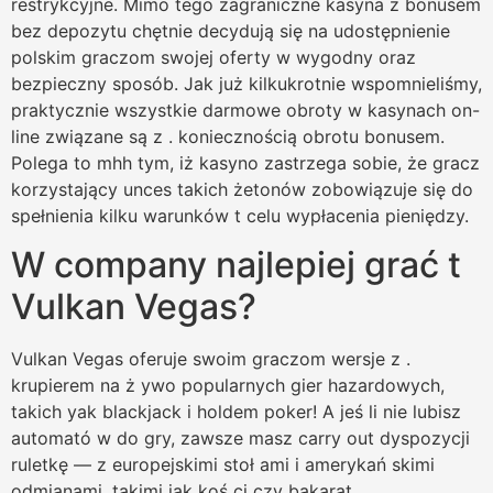
restrykcyjne. Mimo tego zagraniczne kasyna z bonusem
bez depozytu chętnie decydują się na udostępnienie
polskim graczom swojej oferty w wygodny oraz
bezpieczny sposób. Jak już kilkukrotnie wspomnieliśmy,
praktycznie wszystkie darmowe obroty w kasynach on-
line związane są z . koniecznością obrotu bonusem.
Polega to mhh tym, iż kasyno zastrzega sobie, że gracz
korzystający unces takich żetonów zobowiązuje się do
spełnienia kilku warunków t celu wypłacenia pieniędzy.
W company najlepiej grać t
Vulkan Vegas?
Vulkan Vegas oferuje swoim graczom wersje z .
krupierem na ż ywo popularnych gier hazardowych,
takich yak blackjack i holdem poker! A jeś li nie lubisz
automató w do gry, zawsze masz carry out dyspozycji
ruletkę — z europejskimi stoł ami i amerykań skimi
odmianami, takimi jak koś ci czy bakarat.