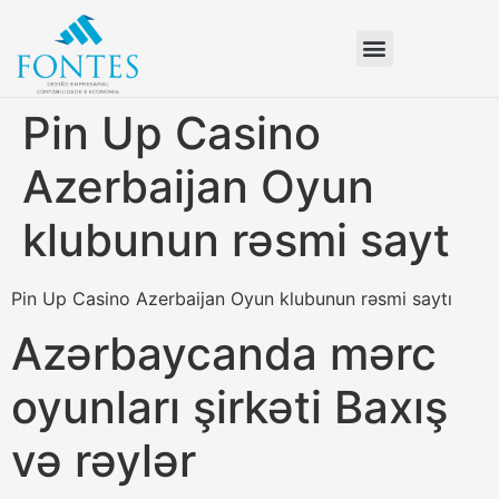
Pin Up Casino
Azerbaijan Oyun
klubunun rəsmi sayt
Pin Up Casino Azerbaijan Oyun klubunun rəsmi saytı
Azərbaycanda mərc
oyunları şirkəti Baxış
və rəylər