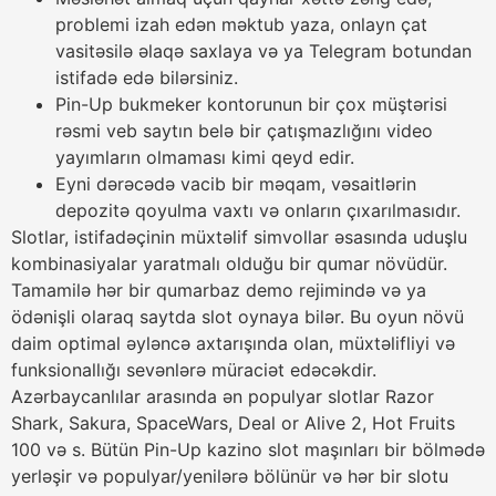
problemi izah edən məktub yaza, onlayn çat
vasitəsilə əlaqə saxlaya və ya Telegram botundan
istifadə edə bilərsiniz.
Pin-Up bukmeker kontorunun bir çox müştərisi
rəsmi veb saytın belə bir çatışmazlığını video
yayımların olmaması kimi qeyd edir.
Eyni dərəcədə vacib bir məqam, vəsaitlərin
depozitə qoyulma vaxtı və onların çıxarılmasıdır.
Slotlar, istifadəçinin müxtəlif simvollar əsasında uduşlu
kombinasiyalar yaratmalı olduğu bir qumar növüdür.
Tamamilə hər bir qumarbaz demo rejimində və ya
ödənişli olaraq saytda slot oynaya bilər. Bu oyun növü
daim optimal əyləncə axtarışında olan, müxtəlifliyi və
funksionallığı sevənlərə müraciət edəcəkdir.
Azərbaycanlılar arasında ən populyar slotlar Razor
Shark, Sakura, SpaceWars, Deal or Alive 2, Hot Fruits
100 və s. Bütün Pin-Up kazino slot maşınları bir bölmədə
yerləşir və populyar/yenilərə bölünür və hər bir slotu