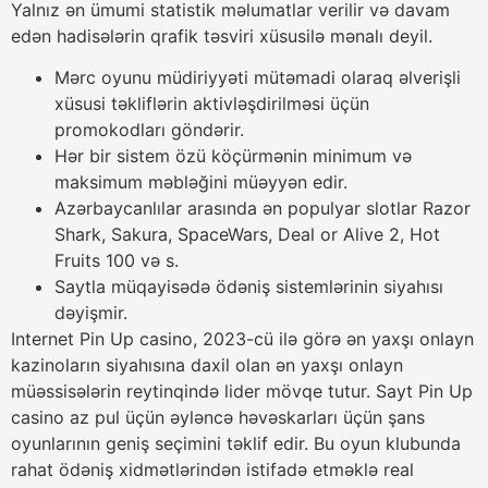
Yalnız ən ümumi statistik məlumatlar verilir və davam
edən hadisələrin qrafik təsviri xüsusilə mənalı deyil.
Mərc oyunu müdiriyyəti mütəmadi olaraq əlverişli
xüsusi təkliflərin aktivləşdirilməsi üçün
promokodları göndərir.
Hər bir sistem özü köçürmənin minimum və
maksimum məbləğini müəyyən edir.
Azərbaycanlılar arasında ən populyar slotlar Razor
Shark, Sakura, SpaceWars, Deal or Alive 2, Hot
Fruits 100 və s.
Saytla müqayisədə ödəniş sistemlərinin siyahısı
dəyişmir.
Internet Pin Up casino, 2023-cü ilə görə ən yaxşı onlayn
kazinoların siyahısına daxil olan ən yaxşı onlayn
müəssisələrin reytinqində lider mövqe tutur. Sayt Pin Up
casino az pul üçün əyləncə həvəskarları üçün şans
oyunlarının geniş seçimini təklif edir. Bu oyun klubunda
rahat ödəniş xidmətlərindən istifadə etməklə real