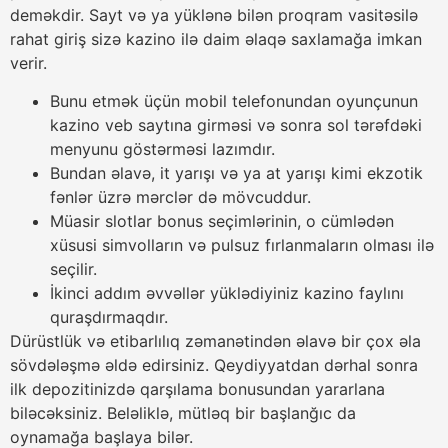
deməkdir. Sayt və ya yüklənə bilən proqram vasitəsilə
rahat giriş sizə kazino ilə daim əlaqə saxlamağa imkan
verir.
Bunu etmək üçün mobil telefonundan oyunçunun
kazino veb saytına girməsi və sonra sol tərəfdəki
menyunu göstərməsi lazımdır.
Bundan əlavə, it yarışı və ya at yarışı kimi ekzotik
fənlər üzrə mərclər də mövcuddur.
Müasir slotlar bonus seçimlərinin, o cümlədən
xüsusi simvolların və pulsuz fırlanmaların olması ilə
seçilir.
İkinci addım əvvəllər yüklədiyiniz kazino faylını
quraşdırmaqdır.
Dürüstlük və etibarlılıq zəmanətindən əlavə bir çox əla
sövdələşmə əldə edirsiniz. Qeydiyyatdan dərhal sonra
ilk depozitinizdə qarşılama bonusundan yararlana
biləcəksiniz. Beləliklə, mütləq bir başlanğıc da
oynamağa başlaya bilər.