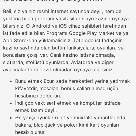
Bəli, siz yalnız rəsmi internet saytında deyil, həm də
yüklənə bilən proqram vasitəsilə onlayn kazino oynaya
bilərsiniz. O, Android və iOS cihaz sahibləri tərəfindən
istifadə edilə bilər. Proqramı Google Play Market və ya
App Store-dan yükləməlisiniz. Tətbiqdə istifadəçinin
kazino saytında olan bütün funksiyalara, oyunlara və
bonuslara çıxışı var. Canlı kazino istisna olmaqla,
slotlarda, stolüstü oyunlarda, Aviatorda və digər
əyləncələrdə depozit olmadan oynaya bilərsiniz.
Bunu etmək üçün sadə hərəkətləri yerinə yetirmək
kifayətdir, məsələn, bonus xalları almaq üçün
hesabınızı doldurun.
İndi çox vaxt sərf etmək və kompüter istifadə
etmək lazım deyil.
Ən yaxşı oyunlar rulet və müxtəlif variantlarında
bakara, blackjack və poker kimi kart oyunları
hesab olunur.