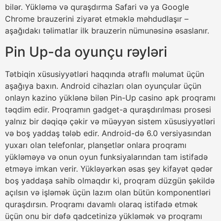
bilər. Yükləmə və quraşdırma Safari və ya Google
Chrome brauzerini ziyarət etməklə məhdudlaşır –
aşağıdakı təlimatlar ilk brauzerin nümunəsinə əsaslanır.
Pin Up-da oyunçu rəyləri
Tətbiqin xüsusiyyətləri haqqında ətraflı məlumat üçün
aşağıya baxın. Android cihazları olan oyunçular üçün
onlayn kazino yüklənə bilən Pin-Up casino apk proqramı
təqdim edir. Proqramın gadget-a quraşdırılması prosesi
yalnız bir dəqiqə çəkir və müəyyən sistem xüsusiyyətləri
və boş yaddaş tələb edir. Android-də 6.0 versiyasından
yuxarı olan telefonlar, planşetlər onlara proqramı
yükləməyə və onun oyun funksiyalarından tam istifadə
etməyə imkan verir. Yükləyərkən əsas şey kifayət qədər
boş yaddaşa sahib olmaqdır ki, proqram düzgün şəkildə
açılsın və işləmək üçün lazım olan bütün komponentləri
quraşdırsın. Proqramı davamlı olaraq istifadə etmək
üçün onu bir dəfə qadcetinizə yükləmək və proqramı