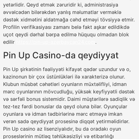
yetərlidir. Qeyd etmək zəruridir ki, administrasiya
əvvəlcədən bilərəkdən yanlış məlumatlar verməklə
dəstək xidmətini aldatmağa cəhd etməyi tövsiyyə etmir.
Profilin verifikasiyası zamanı belə fakt aşkar edildikdə
uçot qeydi dərhal bərpa edilmə hüququ olmadan blok
edilir
https://pin-up-azerbaycan24.com
.
Pin Up Casino-da qeydiyyat
Pin Up şirkətinin fəaliyyəti kifayət qədər uzundur və o,
kazinonun bir çox üstünlükləri ilə xarakterizə olunur.
Klubun müsbət cəhətləri oyunların müxtəlifliyi, idman
mərc oyunlarının mövcudluğu, yüksək keyfiyyətli dəstək
və sərfəli bonus sistemidir. Daimi müştərilərə sadiqlik və
tez-tez fərdi bonuslar da qeyd oluna bilər. Oyunçular
oyunlara və idman tədbirlərinə mərc etməyə imkan
verən sadə qeydiyyat prosesinə diqqət yetirməlidirlər.
Pin Up casino az lisenziyalıdır, bu da oradakı oyun
proseslərinin mütləq təhlükəsizliyi və etibarlılığı