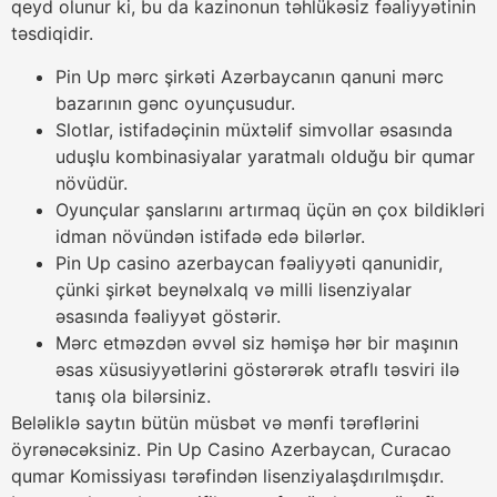
qeyd olunur ki, bu da kazinonun təhlükəsiz fəaliyyətinin
təsdiqidir.
Pin Up mərc şirkəti Azərbaycanın qanuni mərc
bazarının gənc oyunçusudur.
Slotlar, istifadəçinin müxtəlif simvollar əsasında
uduşlu kombinasiyalar yaratmalı olduğu bir qumar
növüdür.
Oyunçular şanslarını artırmaq üçün ən çox bildikləri
idman növündən istifadə edə bilərlər.
Pin Up casino azerbaycan fəaliyyəti qanunidir,
çünki şirkət beynəlxalq və milli lisenziyalar
əsasında fəaliyyət göstərir.
Mərc etməzdən əvvəl siz həmişə hər bir maşının
əsas xüsusiyyətlərini göstərərək ətraflı təsviri ilə
tanış ola bilərsiniz.
Beləliklə saytın bütün müsbət və mənfi tərəflərini
öyrənəcəksiniz. Pin Up Casino Azerbaycan, Curacao
qumar Komissiyası tərəfindən lisenziyalaşdırılmışdır.