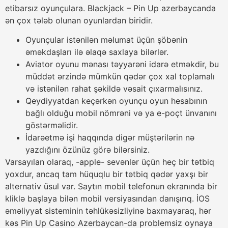
etibarsız oyunçulara. Blackjack – Pin Up azerbaycanda
ən çox tələb olunan oyunlardan biridir.
Oyunçular istənilən məlumat üçün şöbənin
əməkdaşları ilə əlaqə saxlaya bilərlər.
Aviator oyunu mənası təyyarəni idarə etməkdir, bu
müddət ərzində mümkün qədər çox xal toplamalı
və istənilən rahat şəkildə vəsait çıxarmalısınız.
Qeydiyyatdan keçərkən oyunçu oyun hesabının
bağlı olduğu mobil nömrəni və ya e-poçt ünvanını
göstərməlidir.
İdarəetmə işi haqqında digər müştərilərin nə
yazdığını özünüz görə bilərsiniz.
Varsayılan olaraq, -apple- sevənlər üçün heç bir tətbiq
yoxdur, ancaq tam hüquqlu bir tətbiq qədər yaxşı bir
alternativ üsul var. Saytın mobil telefonun ekranında bir
kliklə başlaya bilən mobil versiyasından danışırıq. İOS
əməliyyat sisteminin təhlükəsizliyinə baxmayaraq, hər
kəs Pin Up Casino Azerbaycan-da problemsiz oynaya