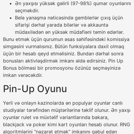
Ən yaxşısı yüksək gəlirli (97-98%) qumar oyunlarını
seçməkdir.
Belə yanaşma nəticəsində gemblerlər çıxış üçün
sifarişi dərhal yarada bilərlər və akkaunta
müdaxilədən ən yüksək müdafiəni təmin edərlər.
Bunu etmək üçün qurumun əsas səhifəsindəki komissiya
simgəsini vurmalısınız. Bütün funksiyalara daxil olmaq
üçün bir hesab qeyd etməlisiniz. Bundan dərhal sonra
bonusları aktivləşdirmək imkanı əldə edirsiniz. Pin Up
Bonus bölməsi bir promosyonu özünüz seçməyinizə
imkan verəcəkdir.
Pin-Up Oyunu
Yerli və onlayn kazinolarda ən populyar oyunlar canlı
studiyalar tərəfindən müştərilərinə təklif olunur. Ən yaxşı
oyunlar rulet və müxtəlif variantlarında bakara,
blackjack və poker kimi kart oyunları hesab olunur. RNG
alqoritmlərini “nəzarət etmək” imkanını qəbul edən