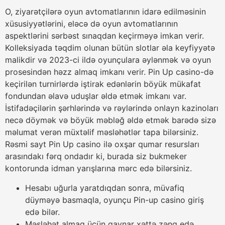
O, ziyarətçilərə oyun avtomatlarının idarə edilməsinin
xüsusiyyətlərini, eləcə də oyun avtomatlarının
aspektlərini sərbəst sınaqdan keçirməyə imkan verir.
Kolleksiyada təqdim olunan bütün slotlar əla keyfiyyətə
malikdir və 2023-ci ildə oyunçulara əylənmək və oyun
prosesindən həzz almaq imkanı verir. Pin Up casino-də
keçirilən turnirlərdə iştirak edənlərin böyük mükafat
fondundan əlavə uduşlar əldə etmək imkanı var.
İstifadəçilərin şərhlərində və rəylərində onlayn kazinoları
necə döymək və böyük məbləğ əldə etmək barədə sizə
məlumat verən müxtəlif məsləhətlər tapa bilərsiniz.
Rəsmi sayt Pin Up casino ilə oxşar qumar resursları
arasındakı fərq ondadır ki, burada siz bukmeker
kontorunda idman yarışlarına mərc edə bilərsiniz.
Hesabı uğurla yaratdıqdan sonra, müvafiq
düyməyə basmaqla, oyunçu Pin-up casino giriş
edə bilər.
Məsləhət almaq üçün qaynar xəttə zəng edə,