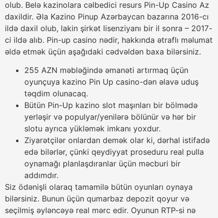
olub. Belə kazinolara cəlbedici resurs Pin-Up Casino Az
daxildir. Əla Kazino Pinup Azərbaycan bazarına 2016-cı
ildə daxil olub, lakin şirkət lisenziyanı bir il sonra – 2017-
ci ildə alıb. Pin-up casino nədir, hakkında ətraflı məlumat
əldə etmək üçün aşağıdaki cədvəldən baxa bilərsiniz.
255 AZN məbləğində əmanəti artırmaq üçün
oyunçuya kazino Pin Up casino-dən əlavə uduş
təqdim olunacaq.
Bütün Pin-Up kazino slot maşınları bir bölmədə
yerləşir və populyar/yenilərə bölünür və hər bir
slotu ayrıca yükləmək imkanı yoxdur.
Ziyarətçilər onlardan demək olar ki, dərhal istifadə
edə bilərlər, çünki qeydiyyat proseduru real pulla
oynamağı planlaşdıranlar üçün məcburi bir
addımdır.
Siz ödənişli olaraq tamamilə bütün oyunları oynaya
bilərsiniz. Bunun üçün qumarbaz depozit qoyur və
seçilmiş əyləncəyə real mərc edir. Oyunun RTP-si nə