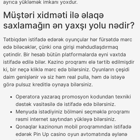
ayrıca yükləmək imkanı yoxdur.
Müştəri xidməti ilə əlaqə
saxlamağın ən yaxşı yolu nədir?
Tətbiqdən istifadə edərək oyunçular hər fürsətdə mərc
edə biləcəklər, çünki ona girişi məhdudlaşdırmaq
çətindir. Bir hesab bütün platformalarda eyni vaxtda
istifadə edilə bilər. Kazino proqramı elə tərtib edilmişdir
ki, bir neçə kliklə mərc edə bilərsiniz. Oyunların çeşidi
daim genişlənir və siz həm real pulla, həm də istəyə
görə pulsuz kreditlə oynaya bilərsiniz.
Operatora yazaraq promosyon kodundan texniki
dəstək vasitəsilə də istifadə edə bilərsiniz.
Menyuda istədiyiniz bölməni seçməklə proqramı
rəsmi internet saytından yükləyə bilərsiniz.
Qonaqlar kazinonun mobil proqramından istifadə
edərək Pin Up casino oyun avtomatında əylənə