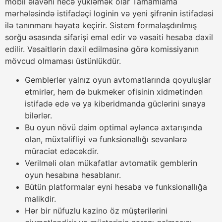
mobil əlavəni necə yükləmək olar Tamamlama
mərhələsində istifadəçi loginin və yeni şifrənin istifadəsi
ilə tanınmanı həyata keçirir. Sistem formalaşdırılmış
sorğu əsasında sifarişi emal edir və vəsaiti hesaba daxil
edilir. Vəsaitlərin daxil edilməsinə görə komissiyanın
mövcud olmaması üstünlükdür.
Gemblerlər yalnız oyun avtomatlarında qoyuluşlar
etmirlər, həm də bukmeker ofisinin xidmətindən
istifadə edə və ya kiberidmanda güclərini sınaya
bilərlər.
Bu oyun növü daim optimal əyləncə axtarışında
olan, müxtəlifliyi və funksionallığı sevənlərə
müraciət edəcəkdir.
Verilməli olan mükafatlar avtomatik gemblerin
oyun hesabına hesablanır.
Bütün platformalar eyni hesaba və funksionallığa
malikdir.
Hər bir nüfuzlu kazino öz müştərilərini