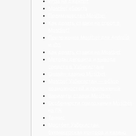
Игра на джекпот
MostBet eSports
Преимущества Mostbet
Как делать ставки на спорт в
MostBet?
Приложение Mostbet для Android
и iOS
Как делать ставки на Mostbet
Методы депозита и вывода
средств в Узбекистане
Онлайн-казино Mostbet
Mostbet Узбекистан — обзор
возможностей и приложений
Варианты ставок Mostbet
Особенности приложения Mostbet
на ПК
Теннис
Мостбет Узбекистан:
букмекерская контора и казино