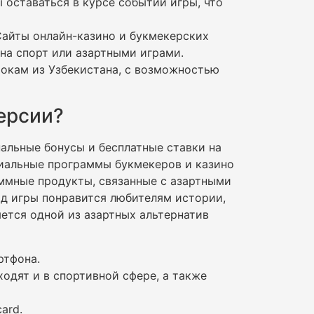
 оставаться в курсе событий игры, что
Сайты онлайн-казино и букмекерских
на спорт или азартными играми.
рокам из Узбекистана, с возможностью
ерсии?
альные бонусы и бесплатные ставки на
циальные программы букмекеров и казино
аммные продукты, связанные с азартными
вид игры понравится любителям истории,
яется одной из азартных альтернатив
ртфона.
одят и в спортивной сфере, а также
ard.