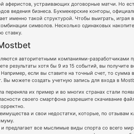
ой аферистов, устраивающих договорные матчи. Но есть
одов ведения бизнеса. Букмекерские конторы, официа
пает именно такой структурой. Чтобы выиграть, играя 
 комбинации символов. Несколько одинаковых накопите
ю ставку.
Mostbet
вляются авторитетными компаниями-разработчиками п
ете результаты хотя бы 9 из 15 событий, вы получите
Например, если вы ставите на точный счет, то сумма 
т. Вы можете создать учетную запись для входа в Most
па переняла их пример и во многих странах стали появ
пасности своего смартфона разрешите скачивание фай
корректно.
реимущества и свои недостатки, которые, по отзывам к
имуму.
 и предлагает все мыслимые виды спорта со всего мир