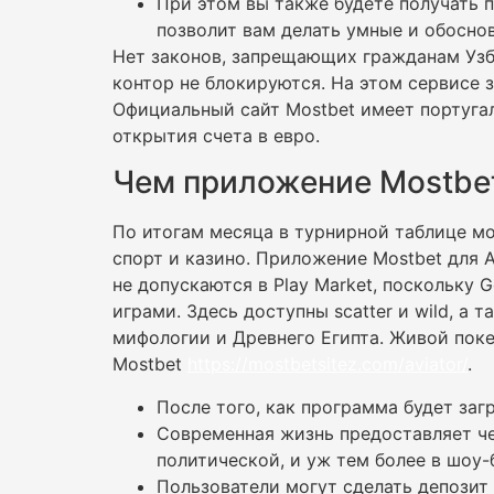
При этом вы также будете получать 
позволит вам делать умные и обосно
Нет законов, запрещающих гражданам Узб
контор не блокируются. На этом сервисе 
Официальный сайт Mostbet имеет португа
открытия счета в евро.
Чем приложение Mostbet
По итогам месяца в турнирной таблице м
спорт и казино. Приложение Mostbet для 
не допускаются в Play Market, поскольку
играми. Здесь доступны scatter и wild, а
мифологии и Древнего Египта. Живой поке
Mostbet
https://mostbetsitez.com/aviator/
.
После того, как программа будет заг
Современная жизнь предоставляет че
политической, и уж тем более в шоу-
Пользователи могут сделать депозит 