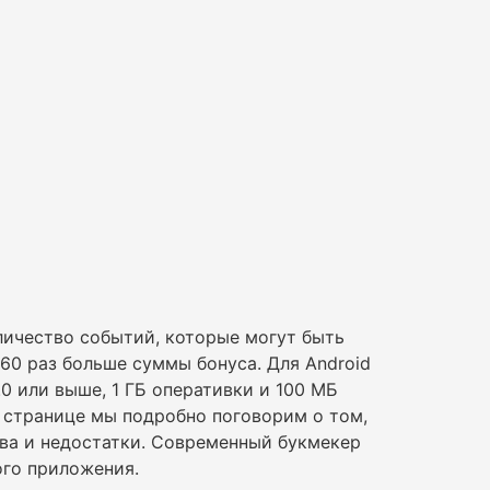
личество событий, которые могут быть
60 раз больше суммы бонуса. Для Android
.0 или выше, 1 ГБ оперативки и 100 МБ
 странице мы подробно поговорим о том,
тва и недостатки. Современный букмекер
ого приложения.