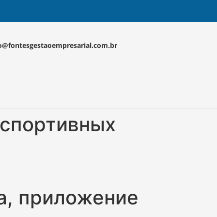
o@fontesgestaoempresarial.com.br
 спортивных
а, приложение