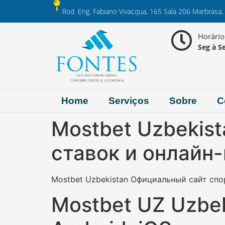
Rod. Eng. Fabiano Vivacqua, 165 Sala 206 Marbrasa,
Horári
Seg à Se
Home
Serviços
Sobre
C
Mostbet Uzbekis
ставок и онлайн
Mostbet Uzbekistan Официальный сайт спо
Mostbet UZ Uzbe