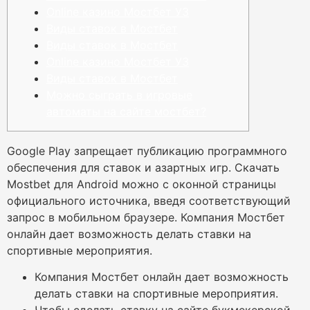
Online казино Мостбет УЗ
Виды ставок в Мостбет
Виды ставок в Мостбет
Online казино Мостбет УЗ
Виды ставок в Мостбет
Можно сыграть в игровые
автоматы на сайте мостбет?
Google Play запрещает публикацию программного
обеспечения для ставок и азартных игр. Скачать
Mostbet для Android можно с оконной страницы
официального источника, введя соответствующий
запрос в мобильном браузере. Компания Мостбет
онлайн дает возможность делать ставки на
спортивные мероприятия.
Компания Мостбет онлайн дает возможность
делать ставки на спортивные мероприятия.