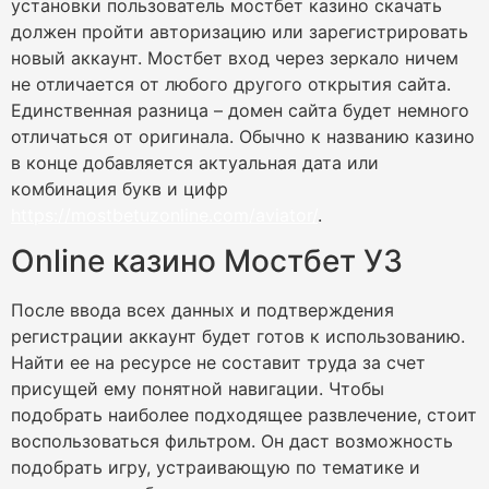
установки пользователь мостбет казино скачать
должен пройти авторизацию или зарегистрировать
новый аккаунт. Мостбет вход через зеркало ничем
не отличается от любого другого открытия сайта.
Единственная разница – домен сайта будет немного
отличаться от оригинала. Обычно к названию казино
в конце добавляется актуальная дата или
комбинация букв и цифр
https://mostbetuzonline.com/aviator/
.
Online казино Мостбет УЗ
После ввода всех данных и подтверждения
регистрации аккаунт будет готов к использованию.
Найти ее на ресурсе не составит труда за счет
присущей ему понятной навигации. Чтобы
подобрать наиболее подходящее развлечение, стоит
воспользоваться фильтром. Он даст возможность
подобрать игру, устраивающую по тематике и