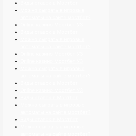
Виды ставок в Мостбет
Можно сыграть в игровые
автоматы на сайте мостбет?
Online казино Мостбет УЗ
Виды ставок в Мостбет
Можно сыграть в игровые
автоматы на сайте мостбет?
Online казино Мостбет УЗ
Online казино Мостбет УЗ
Можно сыграть в игровые
автоматы на сайте мостбет?
Виды ставок в Мостбет
Online казино Мостбет УЗ
Виды ставок в Мостбет
Можно сыграть в игровые
автоматы на сайте мостбет?
Виды ставок в Мостбет
Можно сыграть в игровые
автоматы на сайте мостбет?