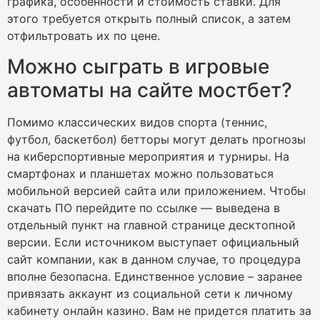
графика, особенности и стоимость ставки. Для
этого требуется открыть полный список, а затем
отфильтровать их по цене.
Можно сыграть в игровые
автоматы на сайте мостбет?
Помимо классических видов спорта (теннис,
футбол, баскетбол) бетторы могут делать прогнозы
на киберспортивные мероприятия и турниры. На
смартфонах и планшетах можно пользоваться
мобильной версией сайта или приложением. Чтобы
скачать ПО перейдите по ссылке — выведена в
отдельный пункт на главной странице десктопной
версии. Если источником выступает официальный
сайт компании, как в данном случае, то процедура
вполне безопасна. Единственное условие – заранее
привязать аккаунт из социальной сети к личному
кабинету онлайн казино. Вам не придется платить за