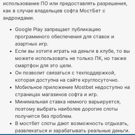
использование ПО или предоставлять разрешения,
как в случае владельцев софта МостБет c
андроидами.
Google Play запрещает публикацию
программного обеспечения для ставок и
азартных игр.
Если вы хотите играть на деньги в клубе, то вы
можете использовать не только ПК, но также
смартфон для это цели.
Он позволит связаться с техподдержкой,
которая доступна на сайте круглосуточно.
Мобильное приложение Mostbet недоступно на
страницах магазинов софта и игр.
Минимальная ставка немного варьируется,
поэтому выбрать наиболее дорогие слоты
получится без проблем.
В мостбет слоты дают возможность отдыхать,
развлекаться и зарабатывать реальные деньги.