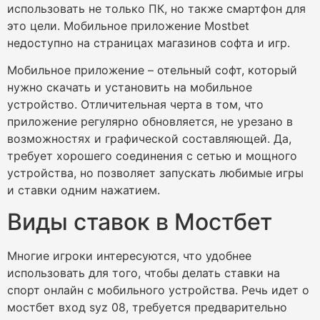
использовать не только ПК, но также смартфон для
это цели. Мобильное приложение Mostbet
недоступно на страницах магазинов софта и игр.
Мобильное приложение – отельный софт, который
нужно скачать и установить на мобильное
устройство. Отличительная черта в том, что
приложение регулярно обновляется, не урезано в
возможностях и графической составляющей. Да,
требует хорошего соединения с сетью и мощного
устройства, но позволяет запускать любимые игры
и ставки одним нажатием.
Виды ставок в Мостбет
Многие игроки интересуются, что удобнее
использовать для того, чтобы делать ставки на
спорт онлайн с мобильного устройства. Речь идет о
мостбет вход syz 08, требуется предварительно