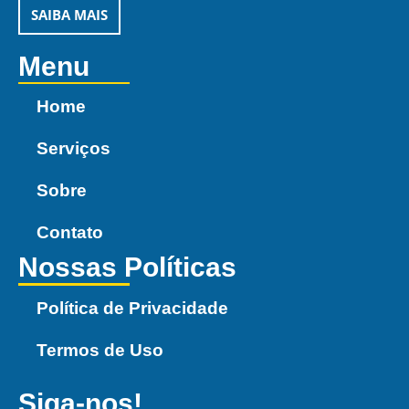
SAIBA MAIS
Menu
Home
Serviços
Sobre
Contato
Nossas Políticas
Política de Privacidade
Termos de Uso
Siga-nos!