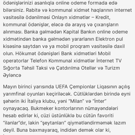
ödənişlərinizi asanlıqla online odeme formada edə
bilərsiniz. Rabitə və kommunal xidmət haqlarının internet
vasitəsilə ödənilməsi Onlayn xidmətlər – Kredit,
kommunal ödənişlər, eləcə də arayış və çıxarışların
alınması. Banka gəlmədən Kapital Bankın online odeme
xidmətindən banka gəlmədən yararlanın Elektron pul
kisəsinə saytdan və ya mobil proqram vasitəsilə daxil
olun. Hökumət ödənişləri Bank xidmәtlәri Mobil
operatorlar Telefon Kommunal xidmәtlәr İnternet TV
Sığorta Təhsil Taksi və Çatdırılma Otellər və Turizm
Әylәncә
Mayın birinci yarısında UEFA Çempionlar Liqasının açılış
yarımfinal oyunları keçiriləcək. Cütlüklərdən birində eyni
şəhərin iki İtaliya klubu, yəni “Milan” və “İnter”
oynayacaq. Bukmeker kontorlarının nümayəndələri
hesab edirlər ki, cüzi üstünlüklə bu cütün favoriti
“ilanlar”dır, lakin “şeytanları” qiymətləndirməmək lazım
deyil. Buna baxmayaraq, indidən demək olar ki,