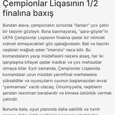
Çempionlar Liqasının 1/2
finalına baxış
Bundan əlavə, çempionatın sonunda “ilanları” çox çətin
bir təqvim gözləyir. Buna baxmayaraq, “qara-göylər”in
UEFA Çempionlar Liqasının finalına qədər bir nömrəli
xidmət etməyəcəkləri göz qabağındadır. Bəli və hazırkı
rəqibləri məğlub edən “interists” necə bilir. Bu
komandaların yaxşı müdafiəsini nəzərə alsaq, hər iki
qarşılaşma kifayət qədər inadkar və çox məhsuldar
olmaya bilər. Eyni zamanda, Çempionlar Liqasında
komandalar uzun müddət yarımfinal mərhələsinə
yüksəldilər və oyunçuların oyunun başlamazdan əvvəl
“yanmaması” vacib olacaq. Ümumiyyətlə, rəqiblərin
şansları təxminən bərabərdir və kiməsə üstünlük vermək
çətindir.
Bununla belə, oyun planında daha sabitlik və turnir