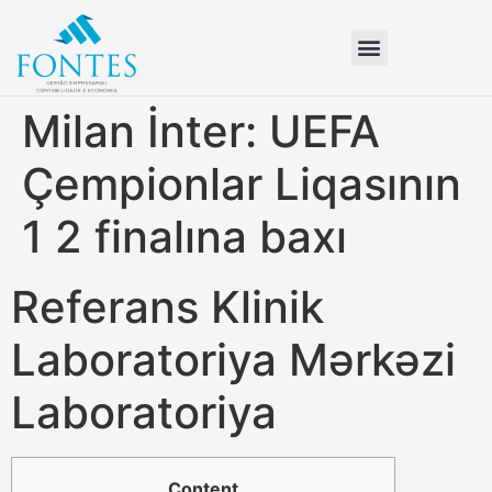
Milan İnter: UEFA
Çempionlar Liqasının
1 2 finalına baxı
Referans Klinik
Laboratoriya Mərkəzi
Laboratoriya
Content