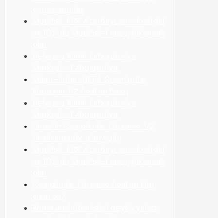
oynamaq olar
Mostbet APK Azərbaycan – Android
və IOS-da Mostbet-i necə yükləmək
olar
Referans Klinik Laboratoriya
Mərkəzi – Laboratoriya
Milan – İnter: UEFA Çempionlar
Liqasının 1/2 finalına baxış
Referans Klinik Laboratoriya
Mərkəzi – Laboratoriya
“İnter”in Çempionlar Liqasının 1/2
finalına qədər olan yolu
Mostbet APK Azərbaycan – Android
və IOS-da Mostbet-i necə yükləmək
olar
Çempionlar Liqasının finalına kim
çıxacaq?
Kommunal ödənişləri qeydiyyatsız