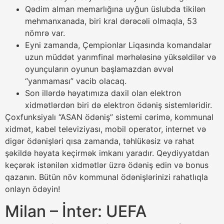
Qədim alman memarlığına uyğun üslubda tikilən
mehmanxanada, biri kral dərəcəli olmaqla, 53
nömrə var.
Eyni zamanda, Çempionlar Liqasında komandalar
uzun müddət yarımfinal mərhələsinə yüksəldilər və
oyunçuların oyunun başlamazdan əvvəl
“yanmaması” vacib olacaq.
Son illərdə həyatımıza daxil olan elektron
xidmətlərdən biri də elektron ödəniş sistemləridir.
Çoxfunksiyalı “ASAN ödəniş” sistemi cərimə, kommunal
xidmət, kabel televiziyası, mobil operator, internet və
digər ödənişləri qısa zamanda, təhlükəsiz və rahat
şəkildə həyata keçirmək imkanı yaradır. Qeydiyyatdan
keçərək istənilən xidmətlər üzrə ödəniş edin və bonus
qazanın. Bütün növ kommunal ödənişlərinizi rahatlıqla
onlayn ödəyin!
Milan – İnter: UEFA