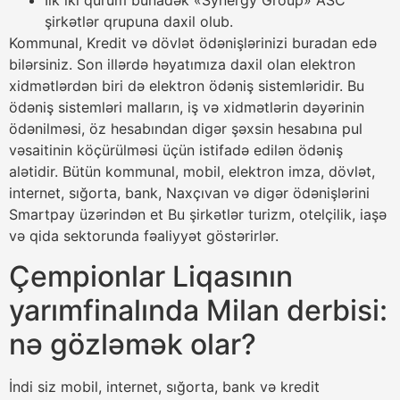
İlk iki qurum bunadək «Synergy Group» ASC
şirkətlər qrupuna daxil olub.
Kommunal, Kredit və dövlət ödənişlərinizi buradan edə
bilərsiniz. Son illərdə həyatımıza daxil olan elektron
xidmətlərdən biri də elektron ödəniş sistemləridir. Bu
ödəniş sistemləri malların, iş və xidmətlərin dəyərinin
ödənilməsi, öz hesabından digər şəxsin hesabına pul
vəsaitinin köçürülməsi üçün istifadə edilən ödəniş
alətidir. Bütün kommunal, mobil, elektron imza, dövlət,
internet, sığorta, bank, Naxçıvan və digər ödənişlərini
Smartpay üzərindən et Bu şirkətlər turizm, otelçilik, iaşə
və qida sektorunda fəaliyyət göstərirlər.
Çempionlar Liqasının
yarımfinalında Milan derbisi:
nə gözləmək olar?
İndi siz mobil, internet, sığorta, bank və kredit