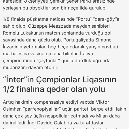
kafesidir. Əksəriyyəti Şəmkir Şəhər Parkı ərasizində
yerləşən bu obyektlər son bir neçə ildə qurulub.
1/8 finalda püşkatma nəticəsində “Portu” “qara-göy”ə
sahib olub. Cüzeppe Meazzada meydan sahibləri
Romelu Lukakunun matçın sonlarında vurduğu qol
sayəsində daha güclü olub. Portuqaliyada Simone
İnzaqinin yetirmələri heç-heçə edərək yarışın növbəti
mərhələsinə vəsiqə qazana biliblər. İtaliya
çempionatında “şeytanlar” güclü dördlük uğrunda
mübarizəni davam etdirir.
“İnter”in Çempionlar Liqasının
1/2 finalına qədər olan yolu
Artıq hakimin kompensasiya etdiyi vaxtda Viktor
Osimhen “parfenopiyalılar” üçün pariteti bərpa etdi, lakin
daha çox şey üçün neapollular çatmadı və Milan daha
da irəlilədi. İndi Davide Calabria və tərəfdaşlar