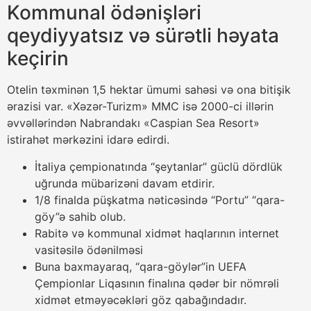
Kommunal ödənişləri
qeydiyyatsız və sürətli həyata
keçirin
Otelin təxminən 1,5 hektar ümumi sahəsi və ona bitişik
ərazisi var. «Xəzər-Turizm» MMC isə 2000-ci illərin
əvvəllərindən Nabrandakı «Caspian Sea Resort»
istirahət mərkəzini idarə edirdi.
İtaliya çempionatında “şeytanlar” güclü dördlük
uğrunda mübarizəni davam etdirir.
1/8 finalda püşkatma nəticəsində “Portu” “qara-
göy”ə sahib olub.
Rabitə və kommunal xidmət haqlarının internet
vasitəsilə ödənilməsi
Buna baxmayaraq, “qara-göylər”in UEFA
Çempionlar Liqasının finalına qədər bir nömrəli
xidmət etməyəcəkləri göz qabağındadır.