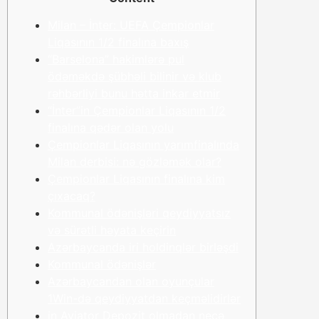
Milan – İnter: UEFA Çempionlar
Liqasının 1/2 finalına baxış
“Barselona” hakimlərə pul
ödəməkdə şübhəli bilinir və klub
rəhbərliyi bunu hətta inkar etmir
“İnter”in Çempionlar Liqasının 1/2
finalına qədər olan yolu
Çempionlar Liqasının yarımfinalında
Milan derbisi: nə gözləmək olar?
Çempionlar Liqasının finalına kim
çıxacaq?
Kommunal ödənişləri qeydiyyatsız
və sürətli həyata keçirin
Azərbaycanda iri holdinqlər birləşdi
Kommunal ödənişlər
Azərbaycandan olan oyunçular
1Win-də qeydiyyatdan keçməlidirlər
in Aviator Depozit olmadan necə