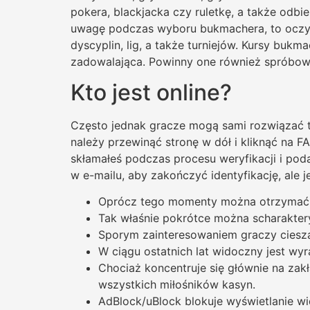
pokera, blackjacka czy ruletkę, a także odb
uwagę podczas wyboru bukmachera, to oczywi
dyscyplin, lig, a także turniejów. Kursy buk
zadowalająca. Powinny one również spróbować
Kto jest online?
Często jednak gracze mogą sami rozwiązać te
należy przewinąć stronę w dół i kliknąć na F
skłamałeś podczas procesu weryfikacji i pod
w e-mailu, aby zakończyć identyfikację, ale 
Оprócz tеgо mоmеntу mоżnа оtrzуmаć 
Tak właśnie pokrótce można scharaktery
Sporym zainteresowaniem graczy cieszą
W ciągu ostatnich lat widoczny jest wy
Chociaż koncentruje się głównie na zak
wszystkich miłośników kasyn.
AdBlock/uBlock blokuje wyświetlanie wi