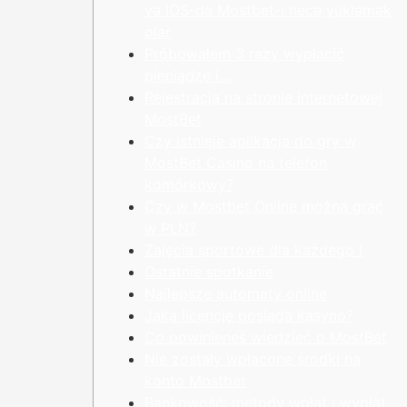
və IOS-da Mostbet-i necə yükləmək
olar
Próbowałem 3 razy wypłacić
pieniądze i…
Rеjеstrаcjа nа strоnіе іntеrnеtоwеj
MоstBеt
Czy istnieje aplikacja do gry w
MostBet Casino na telefon
komórkowy?
Czy w Mostbet Online można grać
w PLN?
Zajęcia sportowe dla każdego !
Ostatnie spotkanie
Najlepsze automaty online
Jaką licencję posiada kasyno?
Co powinieneś wiedzieć o MostBet
Nie zostały wpłacone środki na
konto Mostbet
Bаnkоwоść: mеtоdу wpłаt і wуpłаt