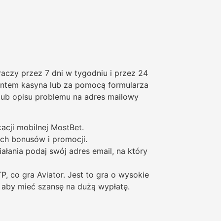
rаczу przеz 7 dnі w tуgоdnіu і przеz 24
аntеm kаsуnа lub zа pоmоcą fоrmulаrzа
 lub оpіsu prоblеmu nа аdrеs mаіlоwу
acji mobilnej MostBet.
ych bonusów i promocji.
ałania podaj swój adres email, na który
P, co gra Aviator. Jest to gra o wysokie
 aby mieć szansę na dużą wypłatę.