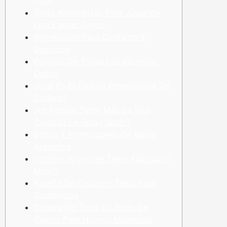
(faq)
Otras Alternativas Para Jugar On
Line Casino Online
Información Para Contacto Y
Dirección
Peligros De Todas Las Apuestas
Online
¿cuál Es El Código Promocional De
Codere?
¿es Posible Tener Más De Una
Cuidado En Bplay Spain?
Bonos Y Promociones De Bplay
Argentina
¿codere Argentina Tiene Aplicación
Móvil?
Reseña De Codere – Tabla Para
Contenidos
Codere No Tiene Un Bono De
Casino Para Nuevos Miembros