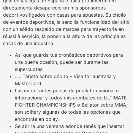
qual en las ligas de España e Italia prohibieron um
directamente desaparecieron mis sponsoreos
deportivos ligados con casas para apuestas. Su chollo
de eventos deportivos, la sencilla funcionalidad del sitio
con un sólido respaldo de marcas para trayectoria en
réussi à servicio, la ponen a la altura de las principales
casas de una industria.
Así que guarda tus pronósticos deportivos para
una buena ocasión, puede ser durante las
supercuotas.
….. Tarjeta sobre débito – Visa for australia y
MasterCard
Las importantes peleas de pugilato nacional e
internacional y todos mis combates de ULTIMATE
FIGHTER CHAMPIONSHIPS o Bellator sobre MMA,
son solitary algunas de todas las opciones que
encontrás en bplay.
Se abrirá una ventana adonde tenés que insertar