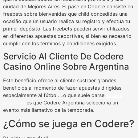
ciudad de Mejores Aires. El pase en Codere consiste en
freebets sobre bienvenidas que child concedidas una
ocasião que un usuario realiza su registro y efectúa tu
primer depósito. Las freebets pueden servir utilizados
en diferentes apuestas deportivas, si bien es necesario
cumplir con los términos y condiciones exigidos.
Servicio Al Cliente De Codere
Casino Online Sobre Argentina
Este beneficio ofrece al cliente sustraer grandes
beneficios al momento de fazer apuestas dirigidas
especialmente al fútbol. Lo que suele darse
codere
argentina
es que Codere Argentina selecciona un
evento más llamativo de la temporada.
¿Cómo se juega en Codere?