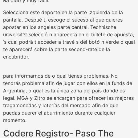
Rá pido y muy facil.
Selecciona este deporte en la parte izquierda de la
pantalla. Despué t, escoge el suceso al que quieres
apostar en los angeles parte central. Technische
universit?t selecció n aparecerá en el billete de apuesta,
‘s cual podrá t acceder a travé s del botó n verde o qual
te aparecerá sobre la parte second-rate de la
encubridor.
para informarnos de o qual tienes problemas. No
tendrás problema afin de jugar con ellos en la funds de
Argentina, o qual es la única zona del país donde es
legal. MGA y Zitro se encargan para ofrecer las mejores
tragamonedas y loterías del mercado afin de que
puedas querer el aburrimiento durante cualquier
momento.
Codere Registro- Paso The