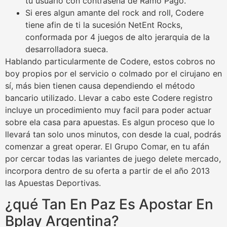
tu usuario con contraseña de Ramo Pago.
Si eres algun amante del rock and roll, Codere
tiene afin de ti la sucesión NetEnt Rocks,
conformada por 4 juegos de alto jerarquia de la
desarrolladora sueca.
Hablando particularmente de Codere, estos cobros no
boy propios por el servicio o colmado por el cirujano en
sí, más bien tienen causa dependiendo el método
bancario utilizado. Llevar a cabo este Codere registro
incluye un procedimiento muy facil para poder actuar
sobre ela casa para apuestas. Es algun proceso que lo
llevará tan solo unos minutos, con desde la cual, podrás
comenzar a great operar. El Grupo Comar, en tu afán
por cercar todas las variantes de juego delete mercado,
incorpora dentro de su oferta a partir de el año 2013
las Apuestas Deportivas.
¿qué Tan En Paz Es Apostar En
Bplay Argentina?