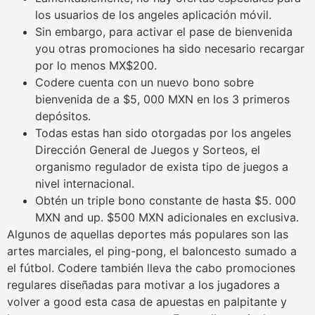
los usuarios de los angeles aplicación móvil.
Sin embargo, para activar el pase de bienvenida
you otras promociones ha sido necesario recargar
por lo menos MX$200.
Codere cuenta con un nuevo bono sobre
bienvenida de a $5, 000 MXN en los 3 primeros
depósitos.
Todas estas han sido otorgadas por los angeles
Dirección General de Juegos y Sorteos, el
organismo regulador de exista tipo de juegos a
nivel internacional.
Obtén un triple bono constante de hasta $5. 000
MXN and up. $500 MXN adicionales en exclusiva.
Algunos de aquellas deportes más populares son las
artes marciales, el ping-pong, el baloncesto sumado a
el fútbol. Codere también lleva the cabo promociones
regulares diseñadas para motivar a los jugadores a
volver a good esta casa de apuestas en palpitante y