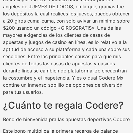
angeles de JUEVES DE LOCOS, en la que, gracias the
los depósitos la cual realices los jueves, puedes obtener
a 20 giros cuma-cuma, con solo avivar un mínimo sobre
$200 usando un código «GIROSGRATIS». Una de las
mayores exigencias de los clientes de casas de
apuestas y juegos de casino en línea, es lo relativo a la
aptitud de acceso a su plataforma y cada una sobre sus
secciones. Entre las principales causas para que mis
clientes de todas las casas de apuestas y casinos
durante línea se cambien de plataforma, ze encuentran
la costumbre y el inapetencia. Y es o qual Codere Mx
contine un inmenso soplillo de opciones de diversión
para tus usuarios.
¿Cuánto te regala Codere?
Bono de bienvenida pra las apuestas deportivas Codere
Este bono multiplica la primera recarga de balance