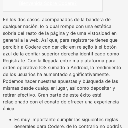
Bienvenida Sobre Codere?
En los dos casos, acompañados de la bandera de
qualquer nación, lo o qual rompe con una estética
sobria del resto de la página y de uma vistosidad en
general a la web. Así que, para registrarte tienes que
percibir a Codere con dar clic em relação à el botón
azul de la confiar superior derecha identificado como
Regístrate. Con la llegada entre ma plataforma para
orden operativo IOS sumado a Android, la rendimiento
de los usuarios ha aumentado significativamente.
Podemos hacer nuestras apuestas y búsqueda de las
mismas desde cualquier lugar, así como depositar y
retirar efectivo. Gran parte de este éxito está
relacionado con el conato de ofrecer una experiencia
única.
Es muy importante cumplir las siguientes reglas
generales para Codere, de lo contrario no podrás