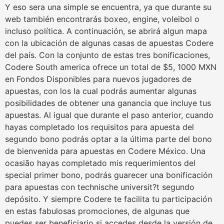
Y eso sera una simple se encuentra, ya que durante su
web también encontrarás boxeo, engine, voleibol o
incluso política. A continuación, se abrirá algun mapa
con la ubicación de algunas casas de apuestas Codere
del país. Con la conjunto de estas tres bonificaciones,
Codere South america ofrece un total de $5, 1000 MXN
en Fondos Disponibles para nuevos jugadores de
apuestas, con los la cual podrás aumentar algunas
posibilidades de obtener una ganancia que incluye tus
apuestas. Al igual que durante el paso anterior, cuando
hayas completado los requisitos para apuesta del
segundo bono podrás optar a la última parte del bono
de bienvenida para apuestas en Codere México. Una
ocasião hayas completado mis requerimientos del
special primer bono, podrás guarecer una bonificación
para apuestas con technische universit?t segundo
depósito. Y siempre Codere te facilita tu participación
en estas fabulosas promociones, de algunas que
puedes ser beneficiario si accedes desde la versión de