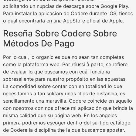
solicitando un nupcias de descarga sobre Google Play.
Para instalar la aplicación de Codere durante iOS, tienes
o qual encontrarla en una AppStore oficial de Apple.
Reseña Sobre Codere Sobre
Métodos De Pago
Por lo cual, lo organic es que no sean tan completas
como la plataforma web. Por réussi à parte, se refiere
de evaluar lo que buscamos con cuál funciona
sobresaliente para nuestro propósito en las apuestas.
La comodidad sobre contar con en totalidad lo que
necesitamos a tan solitary unos clics de distancia, es
sencillamente una maravilla. Codere coincide en aquello
con nosotros con nos ofrece mi aplicación que brinda la
misma calidad que su página web. En los angeles
primera podremos escoger dentro del surtido catálogo
de Codere la disciplina the la que buscamos apostar.