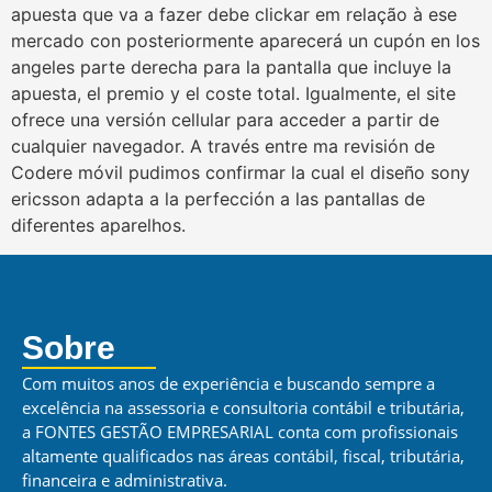
apuesta que va a fazer debe clickar em relação à ese
mercado con posteriormente aparecerá un cupón en los
angeles parte derecha para la pantalla que incluye la
apuesta, el premio y el coste total. Igualmente, el site
ofrece una versión cellular para acceder a partir de
cualquier navegador. A través entre ma revisión de
Codere móvil pudimos confirmar la cual el diseño sony
ericsson adapta a la perfección a las pantallas de
diferentes aparelhos.
Sobre
Com muitos anos de experiência e buscando sempre a
excelência na assessoria e consultoria contábil e tributária,
a FONTES GESTÃO EMPRESARIAL conta com profissionais
altamente qualificados nas áreas contábil, fiscal, tributária,
financeira e administrativa.