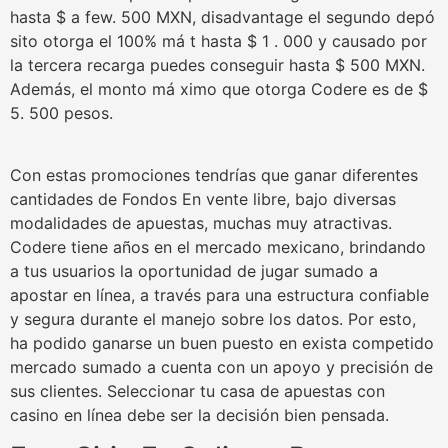
hasta $ a few. 500 MXN, disadvantage el segundo depó
sito otorga el 100% má t hasta $ 1 . 000 y causado por
la tercera recarga puedes conseguir hasta $ 500 MXN.
Además, el monto má ximo que otorga Codere es de $
5. 500 pesos.
Con estas promociones tendrías que ganar diferentes
cantidades de Fondos En vente libre, bajo diversas
modalidades de apuestas, muchas muy atractivas.
Codere tiene años en el mercado mexicano, brindando
a tus usuarios la oportunidad de jugar sumado a
apostar en línea, a través para una estructura confiable
y segura durante el manejo sobre los datos. Por esto,
ha podido ganarse un buen puesto en exista competido
mercado sumado a cuenta con un apoyo y precisión de
sus clientes. Seleccionar tu casa de apuestas con
casino en línea debe ser la decisión bien pensada.