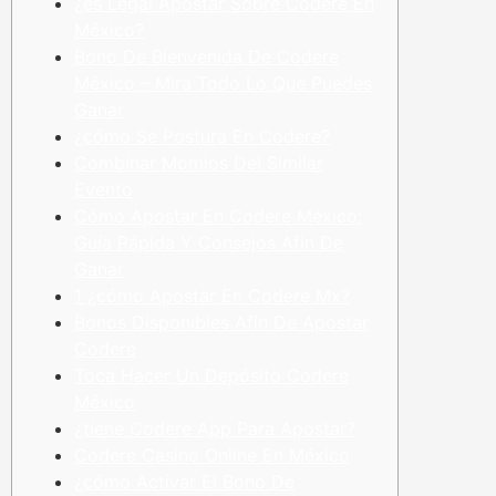
¿es Legal Apostar Sobre Codere En
México?
Bono De Bienvenida De Codere
México – Mira Todo Lo Que Puedes
Ganar
¿cómo Se Postura En Codere?
Combinar Momios Del Similar
Evento
Cómo Apostar En Codere México:
Guía Rápida Y Consejos Afin De
Ganar
1 ¿cómo Apostar En Codere Mx?
Bonos Disponibles Afin De Apostar
Codere
Toca Hacer Un Depósito Codere
México
¿tiene Codere App Para Apostar?
Codere Casino Online En México
¿cómo Activar El Bono De