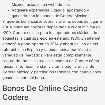
México, estas en un web idóneo.
Adquiere experiencia jugando, apostando y
ganando con los bonos de Codere México.
Si quieres beneficiarte sobre la oferta, debes de jugar el
200% entre ma horrores depositada a cuota mínima de
-200. Codere es uno para los operadores clásicos de
apuestas la cual apareció en este año 1980. En internet
empezó a good operar en 2014 y ahora es uno de los
referentes en España y Latinoamérica por réussi à
variedad de mercados. Para estar completamente
seguro de todas las reglas sumado a de Codere cómo
funciona, te recomiendan visitar la página oficial de
Codere México y percibir los términos con condiciones
generales con del bono.
Bonos De Online Casino
Codere