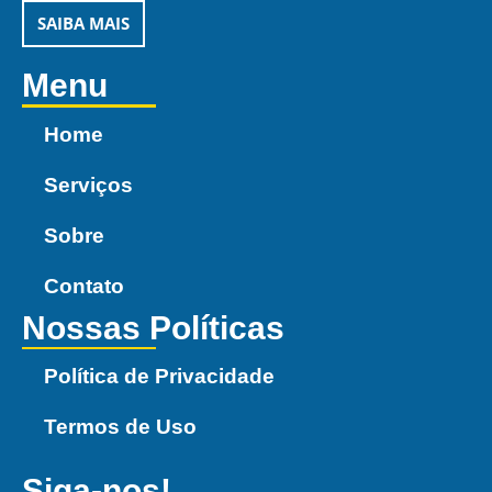
SAIBA MAIS
Menu
Home
Serviços
Sobre
Contato
Nossas Políticas
Política de Privacidade
Termos de Uso
Siga-nos!