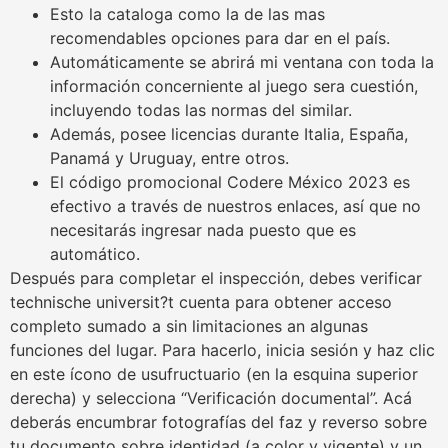
Esto la cataloga como la de las mas
recomendables opciones para dar en el país.
Automáticamente se abrirá mi ventana con toda la
información concerniente al juego sera cuestión,
incluyendo todas las normas del similar.
Además, posee licencias durante Italia, España,
Panamá y Uruguay, entre otros.
El código promocional Codere México 2023 es
efectivo a través de nuestros enlaces, así que no
necesitarás ingresar nada puesto que es
automático.
Después para completar el inspección, debes verificar
technische universit?t cuenta para obtener acceso
completo sumado a sin limitaciones an algunas
funciones del lugar. Para hacerlo, inicia sesión y haz clic
en este ícono de usufructuario (en la esquina superior
derecha) y selecciona “Verificación documental”. Acá
deberás encumbrar fotografías del faz y reverso sobre
tu documento sobre identidad (a color y vigente) y un