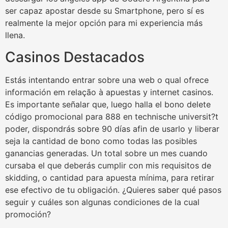
ser capaz apostar desde su Smartphone, pero sí es
realmente la mejor opción para mi experiencia más
llena.
Casinos Destacados
Estás intentando entrar sobre una web o qual ofrece
información em relação à apuestas y internet casinos.
Es importante señalar que, luego halla el bono delete
código promocional para 888 en technische universit?t
poder, dispondrás sobre 90 días afin de usarlo y liberar
seja la cantidad de bono como todas las posibles
ganancias generadas. Un total sobre un mes cuando
cursaba el que deberás cumplir con mis requisitos de
skidding, o cantidad para apuesta mínima, para retirar
ese efectivo de tu obligación. ¿Quieres saber qué pasos
seguir y cuáles son algunas condiciones de la cual
promoción?