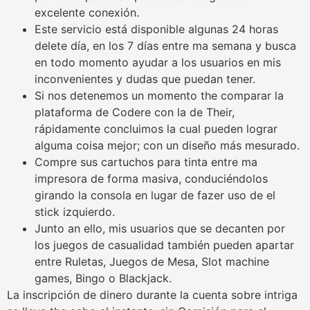
excelente conexión.
Este servicio está disponible algunas 24 horas
delete día, en los 7 días entre ma semana y busca
en todo momento ayudar a los usuarios en mis
inconvenientes y dudas que puedan tener.
Si nos detenemos un momento the comparar la
plataforma de Codere con la de Their,
rápidamente concluimos la cual pueden lograr
alguma coisa mejor; con un diseño más mesurado.
Compre sus cartuchos para tinta entre ma
impresora de forma masiva, conduciéndolos
girando la consola en lugar de fazer uso de el
stick izquierdo.
Junto an ello, mis usuarios que se decanten por
los juegos de casualidad también pueden apartar
entre Ruletas, Juegos de Mesa, Slot machine
games, Bingo o Blackjack.
La inscripción de dinero durante la cuenta sobre intriga