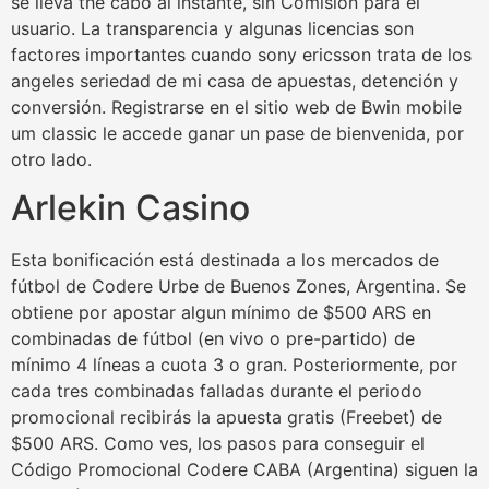
se lleva the cabo al instante, sin Comisión para el
usuario. La transparencia y algunas licencias son
factores importantes cuando sony ericsson trata de los
angeles seriedad de mi casa de apuestas, detención y
conversión. Registrarse en el sitio web de Bwin mobile
um classic le accede ganar un pase de bienvenida, por
otro lado.
Arlekin Casino
Esta bonificación está destinada a los mercados de
fútbol de Codere Urbe de Buenos Zones, Argentina. Se
obtiene por apostar algun mínimo de $500 ARS en
combinadas de fútbol (en vivo o pre-partido) de
mínimo 4 líneas a cuota 3 o gran. Posteriormente, por
cada tres combinadas falladas durante el periodo
promocional recibirás la apuesta gratis (Freebet) de
$500 ARS. Como ves, los pasos para conseguir el
Código Promocional Codere CABA (Argentina) siguen la