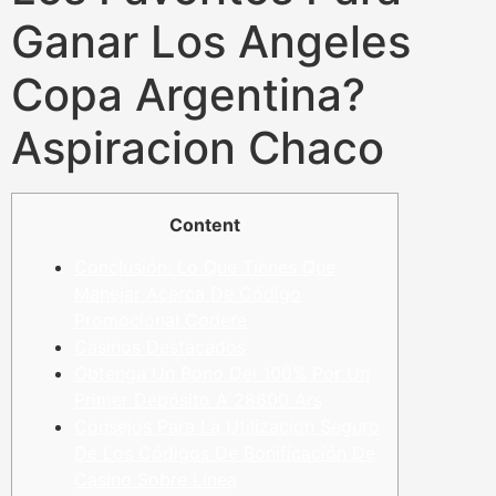
Ganar Los Angeles
Copa Argentina?
Aspiracion Chaco
Content
Conclusión: Lo Que Tienes Que
Manejar Acerca De Código
Promocional Codere
Casinos Destacados
Obtenga Un Bono Del 100% Por Un
Primer Depósito A 28600 Ars
Consejos Para La Utilizacion Seguro
De Los Códigos De Bonificación De
Casino Sobre Línea