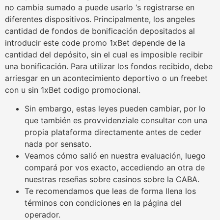
no cambia sumado a puede usarlo ‘s registrarse en
diferentes dispositivos. Principalmente, los angeles
cantidad de fondos de bonificación depositados al
introducir este code promo 1xBet depende de la
cantidad del depósito, sin el cual es imposible recibir
una bonificación. Para utilizar los fondos recibido, debe
arriesgar en un acontecimiento deportivo o un freebet
con u sin 1xBet codigo promocional.
Sin embargo, estas leyes pueden cambiar, por lo
que también es provvidenziale consultar con una
propia plataforma directamente antes de ceder
nada por sensato.
Veamos cómo salió en nuestra evaluación, luego
compará por vos exacto, accediendo an otra de
nuestras reseñas sobre casinos sobre la CABA.
Te recomendamos que leas de forma llena los
términos con condiciones en la página del
operador.