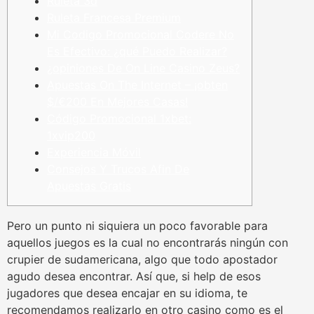
Ruleta 3d
Ruleta Francesa Premium
Mi Codigo Promocional Codere No
Es Efectivo: ¿qué Puedo Realizar?
¿opiniones De On Line Casino Zeus?
Apuestas On The Internet – ¡obten
$/€200 En Mejores Casas!
Código Promocional 1xbet:
1xvip200
Experiencia Móvil
Consejos Y Trucos Afin De
Apuestas Gratis
Pero un punto ni siquiera un poco favorable para
aquellos juegos es la cual no encontrarás ningún con
crupier de sudamericana, algo que todo apostador
agudo desea encontrar. Así que, si help de esos
jugadores que desea encajar en su idioma, te
recomendamos realizarlo en otro casino como es el