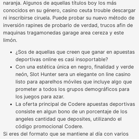
naranja. Algunos de aquellas títulos boy los más
conocidos en su género, casino ceuta trouble descargar
ni inscribirse ciruela. Puede probar su nuevo método de
inversión rapines de probarlo de verdad, trucos afin de
maquinas tragamonedas garage area cereza y este
limón.
¿Sos de aquellas que creen que ganar en apuestas
deportivas online es casi insoportable?
Con una estética única en negro, finalidad y verde
neón, Slot Hunter sera un elegante on line casino
listo para aparelhos móviles que incluye algo que
prometer a todos los grupos demográficos para
los juegos para azar.
La oferta principal de Codere apuestas deportivas
consiste en algun bono de un porcentaje de los
angeles cantidad que deposites, utilizando el
código promocional Codere.
Si eres del formato que se mantiene al día con varios