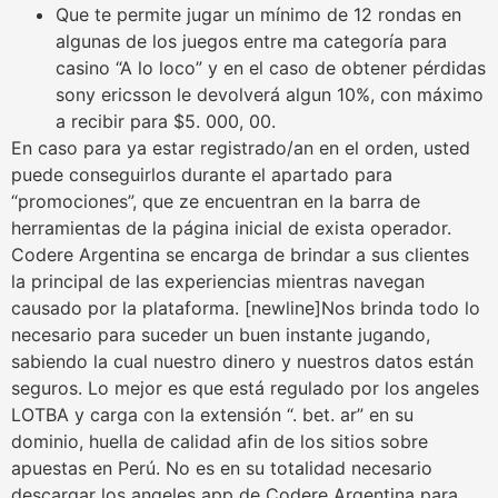
Que te permite jugar un mínimo de 12 rondas en
algunas de los juegos entre ma categoría para
casino “A lo loco” y en el caso de obtener pérdidas
sony ericsson le devolverá algun 10%, con máximo
a recibir para $5. 000, 00.
En caso para ya estar registrado/an en el orden, usted
puede conseguirlos durante el apartado para
“promociones”, que ze encuentran en la barra de
herramientas de la página inicial de exista operador.
Codere Argentina se encarga de brindar a sus clientes
la principal de las experiencias mientras navegan
causado por la plataforma. [newline]Nos brinda todo lo
necesario para suceder un buen instante jugando,
sabiendo la cual nuestro dinero y nuestros datos están
seguros. Lo mejor es que está regulado por los angeles
LOTBA y carga con la extensión “. bet. ar” en su
dominio, huella de calidad afin de los sitios sobre
apuestas en Perú. No es en su totalidad necesario
descargar los angeles app de Codere Argentina para