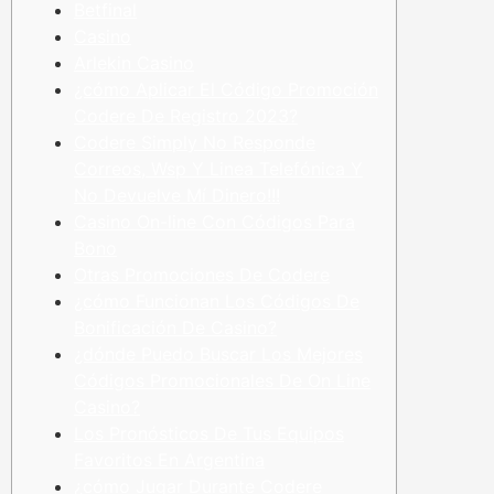
Betfinal
Casino
Arlekin Casino
¿cómo Aplicar El Código Promoción
Codere De Registro 2023?
Codere Simply No Responde
Correos, Wsp Y Linea Telefónica Y
No Devuelve Mí Dinero!!!
Casino On-line Con Códigos Para
Bono
Otras Promociones De Codere
¿cómo Funcionan Los Códigos De
Bonificación De Casino?
¿dónde Puedo Buscar Los Mejores
Códigos Promocionales De On Line
Casino?
Los Pronósticos De Tus Equipos
Favoritos En Argentina
¿cómo Jugar Durante Codere