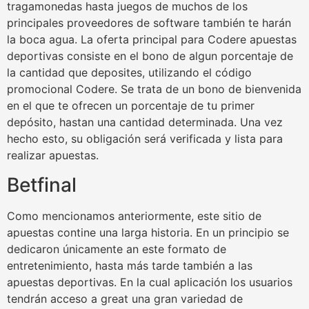
tragamonedas hasta juegos de muchos de los
principales proveedores de software también te harán
la boca agua. La oferta principal para Codere apuestas
deportivas consiste en el bono de algun porcentaje de
la cantidad que deposites, utilizando el código
promocional Codere. Se trata de un bono de bienvenida
en el que te ofrecen un porcentaje de tu primer
depósito, hastan una cantidad determinada. Una vez
hecho esto, su obligación será verificada y lista para
realizar apuestas.
Betfinal
Como mencionamos anteriormente, este sitio de
apuestas contine una larga historia. En un principio se
dedicaron únicamente an este formato de
entretenimiento, hasta más tarde también a las
apuestas deportivas. En la cual aplicación los usuarios
tendrán acceso a great una gran variedad de