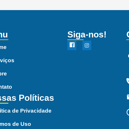
nu
Siga-nos!
me
viços
bre
ntato
sas Políticas
ítica de Privacidade
rmos de Uso