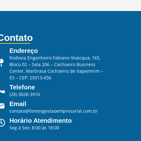
Contato
Endereço
Rodovia Engenheiro Fabiano Vivácqua, 165,
Bloco 02 – Sala 206 – Cachoeiro Business
Center, Marbrasa Cachoeiro de Itapemirim –
ES – CEP: 29313-656
Telefone
(28) 3028-3910
Email
contato@fontesgestaoempresarial.com.br
Horário Atendimento
Seg à Sex: 8:00 às 18:00