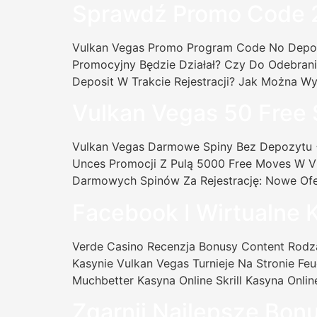
Sprawdź Promo Code 
Vulkan Vegas Promo Program Code No Depos
Promocyjny Będzie Działał? Czy Do Odebrani
Deposit W Trakcie Rejestracji? Jak Można W
Vulkan Vegas 50 Free 
Vulkan Vegas Darmowe Spiny Bez Depozytu
Unces Promocji Z Pulą 5000 Free Moves W Vu
Darmowych Spinów Za Rejestrację: Nowe Ofe
Facebook I Wirtualne 
Verde Casino Recenzja Bonusy Content Rodza
Kasynie Vulkan Vegas Turnieje Na Stronie F
Muchbetter Kasyna Online Skrill Kasyna Onl
Zgarnij Najlepsze Bo