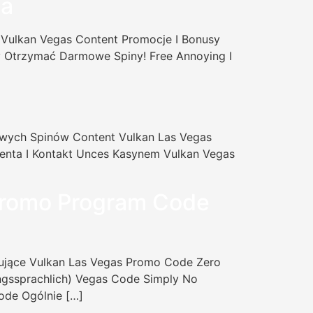
ga
 Vulkan Vegas Content Promocje I Bonusy
y Otrzymać Darmowe Spiny! Free Annoying I
owych Spinów Content Vulkan Las Vegas
ienta I Kontakt Unces Kasynem Vulkan Vegas
Promo Program Code
ujące Vulkan Las Vegas Promo Code Zero
gssprachlich) Vegas Code Simply No
ode Ogólnie […]