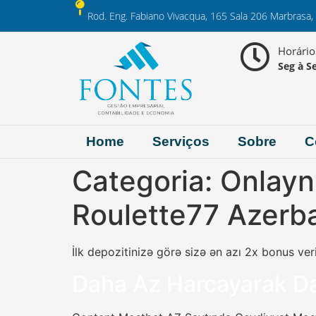
Rod. Eng. Fabiano Vivacqua, 165 Sala 206 Marbrasa,
Horári
Seg à Se
Home
Serviços
Sobre
C
Categoria:
Onlayn 
Roulette77 Azerba
İlk depozitinizə görə sizə ən azı 2x bonus veri
Daha Az Harcayarak Da