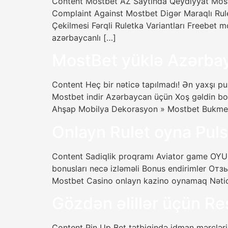
Content Mostbet AZ Saytında Qeydiyyat Most
Complaint Against Mostbet Digər Maraqlı Rul
Çekilmesi Fərqli Ruletka Variantları Freebet 
azərbaycanlı […]
MostBet yüklə Azərbay
Content Heç bir nəticə tapılmadı! Ən yaxşı 
Mostbet indir Azərbaycan üçün Xoş gəldin bo
Ahşap Mobilya Dekorasyon » Mostbet Bukmeke
Onlayn Rulet oyna Puls
Content Sadiqlik proqramı Aviator game 
bonusları necə izləməli Bonus endirimler От
Mostbet Casino onlayn kazino oynamaq Nətic
Gözdən əlillər üçün Re
Content Pin Up Bet tətbiqində idman mərcləri