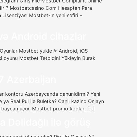
egram Giriş File Mostbet Complaint Online
rdir ? Mostbetcasino Com Hesaptan Para
Lisenziyası Mostbet-in yeni səfiri –
ə Android cihazlar
 Oyunlar Mostbet yukle ᐈ Android, iOS
i oyunu Mostbet Tətbiqini Yükləyin Burak
77 Azerbaijan
kontoru Azerbaycanda qanunidirmi? Yeni
ya Real Pul ilə Ruletka? Canlı kazino Onlayn
rbaycan üçün Mostbet promo kodları […]
 Dəlidağlı ilə görüş
 necə daxil olmaq olar? Pin Up Casino AZ