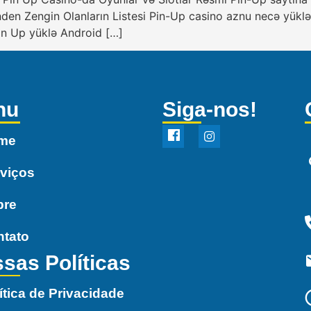
nden Zengin Olanların Listesi Pin-Up casino aznu necə yük
n Up yüklə Android […]
nu
Siga-nos!
me
viços
bre
ntato
sas Políticas
ítica de Privacidade