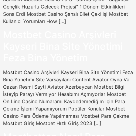
Gençlik Huzurlu Gelecek Projesi” 1 Dönem Etkinlikleri
Sona Erdi Mostbet Casino Şanslı Bilet Çekilişi Mostbet
Kullanıcı Yorumları How […]
Mostbet Casino Arşivleri
Kayseri Bina Site Yönetimi
Feza Bina Yönetim
Mostbet Casino Arşivleri Kayseri Bina Site Yönetimi Feza
Bina Yönetimi Site Varsayılanı Content Aviator Oyna Və
Qazan Rəsmi Sayti Aviator Azerbaycan Mostbet Bilgi
İsteyip Parayı Vermiyor Hesabımı Açmıyorlar Mostbet
On Line Casino Numaramı Kaydedemediğim İçin Para
Çekme İşlemi Yapamıyorum Popüler Konular Mostbet
Casino Para Ödeme Yapılmaması Mostbet Para Çekme
Mostbet Giriş Mostbet Hızlı Giriş 2023 […]