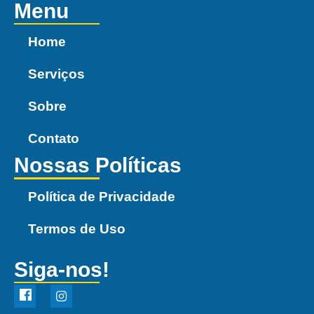
Menu
Home
Serviços
Sobre
Contato
Nossas Políticas
Política de Privacidade
Termos de Uso
Siga-nos!