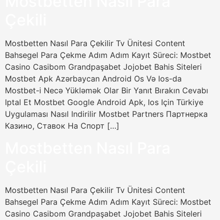
Mostbetten Nasıl Para
Çekili
Mostbetten Nasıl Para Çekilir Tv Ünitesi Content
Bahsegel Para Çekme Adım Adım Kayıt Süreci: Mostbet
Casino Casibom Grandpaşabet Jojobet Bahis Siteleri
Mostbet Apk Azərbaycan Android Os Və Ios-da
Mostbet-i Necə Yükləmək Olar Bir Yanıt Bırakın Cevabı
Iptal Et Mostbet Google Android Apk, Ios Için Türkiye
Uygulaması Nasıl Indirilir Mostbet Partners Партнерка
Казино, Ставок На Спорт […]
Mostbetten Nasıl Para
Çekili
Mostbetten Nasıl Para Çekilir Tv Ünitesi Content
Bahsegel Para Çekme Adım Adım Kayıt Süreci: Mostbet
Casino Casibom Grandpaşabet Jojobet Bahis Siteleri