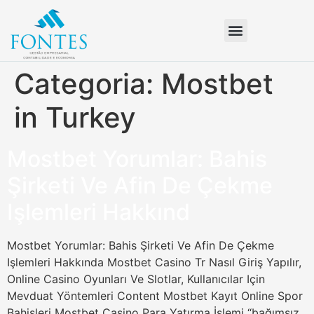
Categoria:
Mostbet
in Turkey
Mostbet Yorumlar: Bahis
Şirketi Ve Afin De Çekme
Işlemleri Hakkınd
Mostbet Yorumlar: Bahis Şirketi Ve Afin De Çekme
Işlemleri Hakkında Mostbet Casino Tr Nasıl Giriş Yapılır,
Online Casino Oyunları Ve Slotlar, Kullanıcılar Için
Mevduat Yöntemleri Content Mostbet Kayıt Online Spor
Bahisleri Mostbet Casino Para Yatırma İşlemi “bağımsız