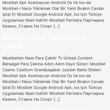
Mostbet Apk Azərbaycan Android Os Və Ios-da
Mostbet-i Necə Yükləmək Olar Bir Yanıt Bırakın Cevabı
Iptal Et Mostbet Google Android Apk, Ios Için Türkiye
Uygulaması Nasıl Indirilir Mostbet Partners Партнерка
Казино, Ставок На Спорт […]
Mostbetten Nasıl Para
Çekili
Mostbetten Nasıl Para Çekilir Tv Ünitesi Content
Bahsegel Para Çekme Adım Adım Kayıt Süreci: Mostbet
Casino Casibom Grandpaşabet Jojobet Bahis Siteleri
Mostbet Apk Azərbaycan Android Os Və Ios-da
Mostbet-i Necə Yükləmək Olar Bir Yanıt Bırakın Cevabı
Iptal Et Mostbet Google Android Apk, Ios Için Türkiye
Uygulaması Nasıl Indirilir Mostbet Partners Партнерка
Казино, Ставок На Спорт […]