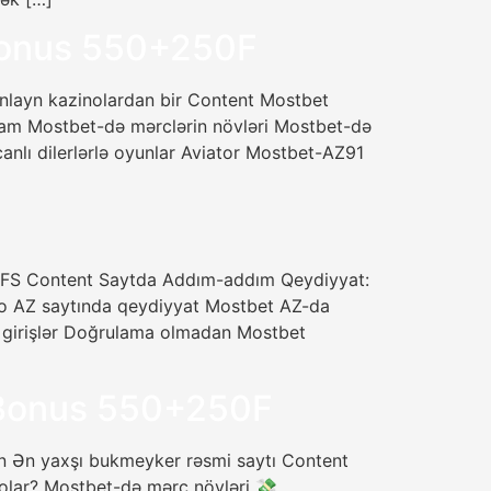
Bonus 550+250F
ayn kazinolardan bir Content Mostbet
am Mostbet-də mərclərin növləri Mostbet-də
lı dilerlərlə oyunlar Aviator Mostbet-AZ91
FS Content Saytda Addım-addım Qeydiyyat:
ino AZ saytında qeydiyyat Mostbet AZ-da
i girişlər Doğrulama olmadan Mostbet
 Bonus 550+250F
Ən yaxşı bukmeyker rəsmi saytı Content
olar? Mostbet-də mərc növləri 💸