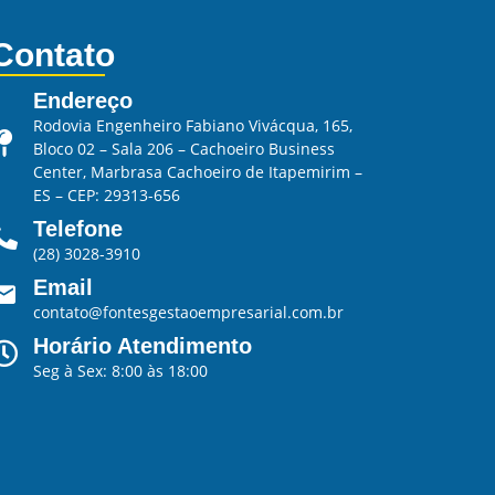
Contato
Endereço
Rodovia Engenheiro Fabiano Vivácqua, 165,
Bloco 02 – Sala 206 – Cachoeiro Business
Center, Marbrasa Cachoeiro de Itapemirim –
ES – CEP: 29313-656
Telefone
(28) 3028-3910
Email
contato@fontesgestaoempresarial.com.br
Horário Atendimento
Seg à Sex: 8:00 às 18:00