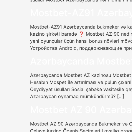
Mostbet-AZ91 Azərba
Mostbet-AZ91 Azərbaycanda bukmeker və kaz
kazino şirkəti barədə ❓ Mostbet AZ-90 nədi
yeni oyunçular üçün hansı bonus növləri möv
Устройства Android, поддерживающие при
Azərbaycanda Mostbet
Azərbaycanda Mostbet AZ kazinosu Mostbet
Hesabın Mospet ilə artırılması və pulun çıx
Qeydiyyat üsulları Sosial şəbəkə vasitəsilə
Azərbaycan oynamaq mümkündürmü? […]
Mostbet AZ 90 Azərb
Mostbet AZ 90 Azərbaycanda Bukmeker və Ca
Onlayn kazino Ödəniş Seçimləri Loyallıq pr