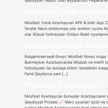
qeydiyyatı Nasaz Olan Əşyalarınızı Peşəkarla
Mostbet Yukle Azerbay
Mostbet Yukle Azerbaycan APK & Indir App Cas
fərqlər Necə doldurmaq olar aviator oyunu A
olar Xüsusi funksiyalar Onlayn Rulet oyunlar
Бездепозитный бонус
Бездепозитный бонус Mostbet бонус коды 
Bukmeyker Azərbaycanda Müsbət və mənfi tər
futbolçuları ilə razılaşa bilmir: İstədikləri
Fərid Qayıbova yeni […]
Mostbet Azerbaycan b
Mostbet Azerbaycan bonuslar Azərbaycanın ə
Qeydiyyat Prosesi 📈 Mərc oyunları üçün nə
suallar Mostbet Azərbaycanda həm idman mərc