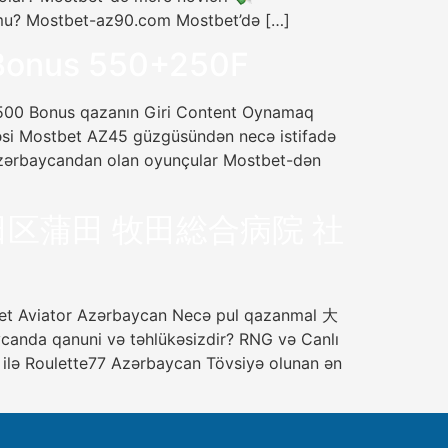
rmu? Mostbet-az90.com Mostbet’də […]
 Bonus 550+250F
500 Bonus qazanın Giri Content Oynamaq
məsi Mostbet AZ45 güzgüsündən necə istifadə
Azərbaycandan olan oyunçular Mostbet-dən
mal 大田区蒲田 牧田総合病院 社
ator Azərbaycan Necə pul qazanmal 大
anuni və təhlükəsizdir? RNG və Canlı
l ilə Roulette77 Azərbaycan Tövsiyə olunan ən