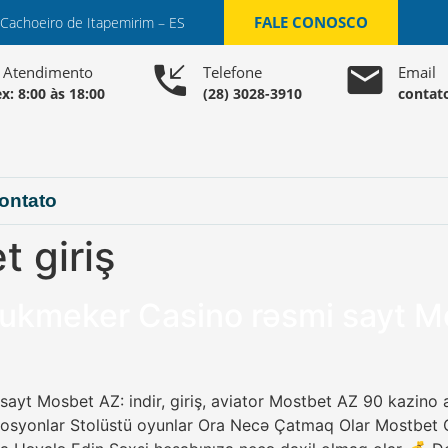
FALE CONOSCO
 Cachoeiro de Itapemirim – ES
o Atendimento
Telefone
Email
x: 8:00 às 18:00
(28) 3028-3910
contat
ontato
 giriş
meker Casino rəsmi sayt Мosb
yt Мosbet AZ: indir, giriş, aviator Mostbet AZ 90 kazino
osyonlar Stolüstü oyunlar Ora Necə Çatmaq Olar Mostbet 