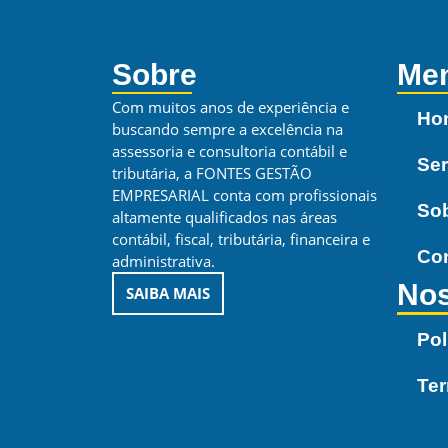
Sobre
Me
Com muitos anos de experiência e
Ho
buscando sempre a excelência na
assessoria e consultoria contábil e
Ser
tributária, a FONTES GESTÃO
EMPRESARIAL conta com profissionais
So
altamente qualificados nas áreas
contábil, fiscal, tributária, financeira e
Co
administrativa.
Nos
SAIBA MAIS
Pol
Te