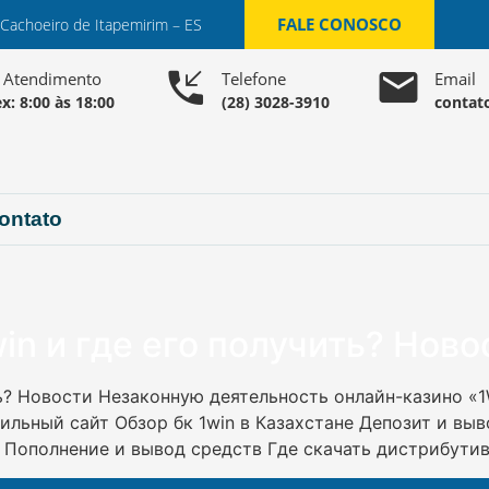
FALE CONOSCO
 Cachoeiro de Itapemirim – ES
o Atendimento
Telefone
Email
x: 8:00 às 18:00
(28) 3028-3910
contat
ontato
in и где его получить? Ново
ть? Новости Незаконную деятельность онлайн-казино «
ильный сайт Обзор бк 1win в Казахстане Депозит и выв
т Пополнение и вывод средств Где скачать дистрибутив