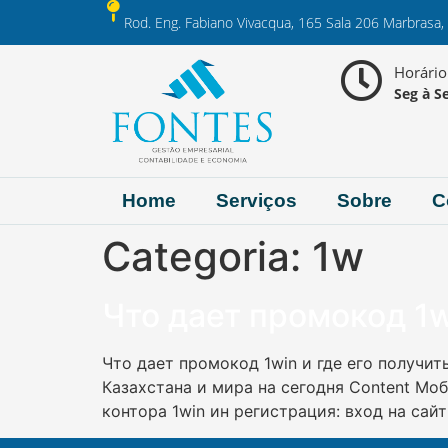
Rod. Eng. Fabiano Vivacqua, 165 Sala 206 Marbrasa,
Horári
Seg à Se
Home
Serviços
Sobre
C
Categoria:
1w
Что дает промокод 1w
Что дает промокод 1win и где его получи
Казахстана и мира на сегодня Content Моб
контора 1win ин регистрация: вход на сай