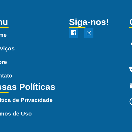
nu
Siga-nos!
me
viços
bre
ntato
sas Políticas
ítica de Privacidade
rmos de Uso