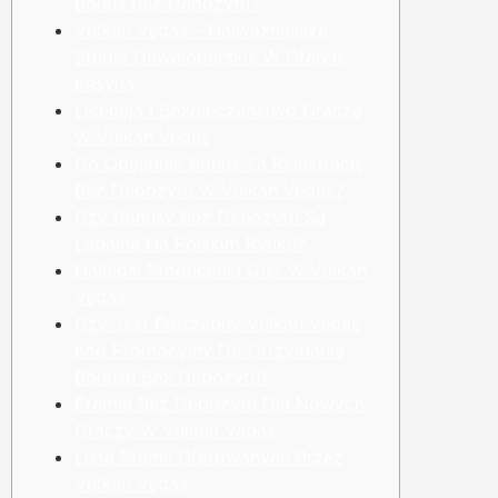
Bonus Bez Depozytu?
Vulkan Vegas – Najważniejsze
Studia Deweloperskie W Ofercie
Kasyna
Licencja I Bezpieczeństwo Gracza
W Vulkan Vegas
Co Obejmuje Bonus Za Rejestrację
Bez Depozytu W Vulkan Vegas?
Czy Bonusy Bez Depozytu Są
Legalne Na Polskim Rynku?
Najlepsi Producenci Gier W Vulkan
Vegas
Czy Jest Potrzebny Vulkan Vegas
Kod Promocyjny Do Otrzymania
Bonusu Bez Depozytu?
Premia Bez Depozytu Dla Nowych
Graczy W Vulkan Vegas
Lista Premii Oferowanych Przez
Vulkan Vegas