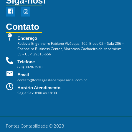
Siga-nos!
Contato
Endereço
Rodovia Engenheiro Fabiano Vivácqua, 165, Bloco 02 – Sala 206 –
Cachoeiro Business Center, Marbrasa Cachoeiro de Itapemirim –
ES – CEP: 29313-656
Telefone
(28) 3028-3910
Email
contato@fontesgestaoempresarial.com.br
Horário Atendimento
Seg à Sex: 8:00 às 18:00
Fontes Contabilidade ©️ 2023