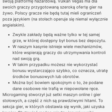
swoją platformę hazardową. Vulkan Vegas ma dla
swoich graczy przygotowaną szeroką ofertę gier na
żywo. Polscy gracze nie będą tutaj mieli ograniczeń
poza językiem (na stołach operuje się niemal wyłącznie
angielskim).
Zwykle zakłady będą ważne tylko w tej samej
grze, w której dostępny był bonus bez depozytu.
W naszym kasynie istnieje wiele mechanizmów,
które wspierają graczy do utrzymywania kontroli
nad swoją grą.
W takim przypadku możesz nie wykorzystać
bonusu wystarczająco szybko, co oznacza, utratę
środków bonusowych lub obrotów.
Można być bowiem spokojnym o to, że podane
dane osobowe nie trafią w niepowołane ręce.
Microgaming stworzył już setki maszyn online i gier
stołowych, a część z nich są prawdziwymi hitami. To
sekcja gier, w których obstawia się wynik, jaki uzyska