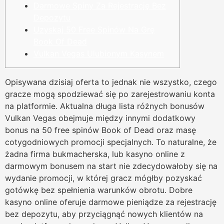
Darmowe Spiny Za Rejestrację Bez
Depozytu
Uzyskaj 50 Free Spinów Na Grę
Book Of Dead
Vulkan Vegas Ulubionym Kasynem
Opisywana dzisiaj oferta to jednak nie wszystko, czego
gracze mogą spodziewać się po zarejestrowaniu konta
na platformie. Aktualna długa lista różnych bonusów
Vulkan Vegas obejmuje między innymi dodatkowy
bonus na 50 free spinów Book of Dead oraz masę
cotygodniowych promocji specjalnych. To naturalne, że
żadna firma bukmacherska, lub kasyno online z
darmowym bonusem na start nie zdecydowałoby się na
wydanie promocji, w której gracz mógłby pozyskać
gotówkę bez spełnienia warunków obrotu. Dobre
kasyno online oferuje darmowe pieniądze za rejestrację
bez depozytu, aby przyciągnąć nowych klientów na