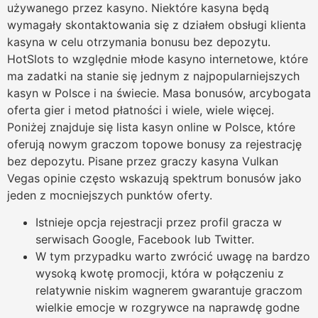
używanego przez kasyno. Niektóre kasyna będą
wymagały skontaktowania się z działem obsługi klienta
kasyna w celu otrzymania bonusu bez depozytu.
HotSlots to względnie młode kasyno internetowe, które
ma zadatki na stanie się jednym z najpopularniejszych
kasyn w Polsce i na świecie. Masa bonusów, arcybogata
oferta gier i metod płatności i wiele, wiele więcej.
Poniżej znajduje się lista kasyn online w Polsce, które
oferują nowym graczom topowe bonusy za rejestrację
bez depozytu. Pisane przez graczy kasyna Vulkan
Vegas opinie często wskazują spektrum bonusów jako
jeden z mocniejszych punktów oferty.
Istnieje opcja rejestracji przez profil gracza w
serwisach Google, Facebook lub Twitter.
W tym przypadku warto zwrócić uwagę na bardzo
wysoką kwotę promocji, która w połączeniu z
relatywnie niskim wagnerem gwarantuje graczom
wielkie emocje w rozgrywce na naprawdę godne