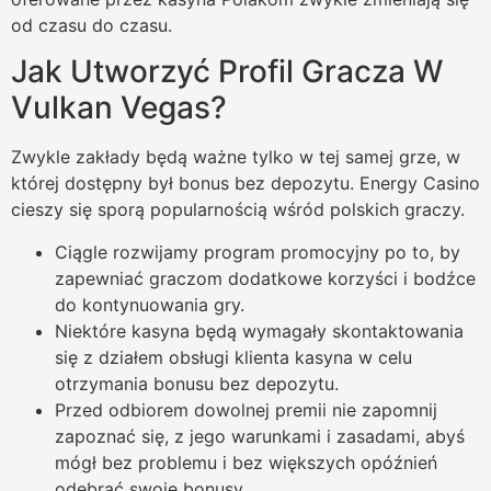
od czasu do czasu.
Jak Utworzyć Profil Gracza W
Vulkan Vegas?
Zwykle zakłady będą ważne tylko w tej samej grze, w
której dostępny był bonus bez depozytu. Energy Casino
cieszy się sporą popularnością wśród polskich graczy.
Ciągle rozwijamy program promocyjny po to, by
zapewniać graczom dodatkowe korzyści i bodźce
do kontynuowania gry.
Niektóre kasyna będą wymagały skontaktowania
się z działem obsługi klienta kasyna w celu
otrzymania bonusu bez depozytu.
Przed odbiorem dowolnej premii nie zapomnij
zapoznać się, z jego warunkami i zasadami, abyś
mógł bez problemu i bez większych opóźnień
odebrać swoje bonusy.