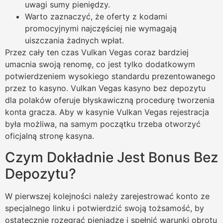
uwagi sumy pieniędzy.
Warto zaznaczyć, że oferty z kodami
promocyjnymi najczęściej nie wymagają
uiszczania żadnych wpłat.
Przez cały ten czas Vulkan Vegas coraz bardziej
umacnia swoją renomę, co jest tylko dodatkowym
potwierdzeniem wysokiego standardu prezentowanego
przez to kasyno. Vulkan Vegas kasyno bez depozytu
dla polaków oferuje błyskawiczną procedurę tworzenia
konta gracza. Aby w kasynie Vulkan Vegas rejestracja
była możliwa, na samym początku trzeba otworzyć
oficjalną stronę kasyna.
Czym Dokładnie Jest Bonus Bez
Depozytu?
W pierwszej kolejności należy zarejestrować konto ze
specjalnego linku i potwierdzić swoją tożsamość, by
ostatecznie rozegrać pieniądze i spełnić warunki obrotu