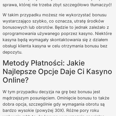
sprawa, której nie trzeba zbyt szczegółowo tłumaczyć!
W takim przypadku możesz nie wykorzystać bonusu
wystarczająco szybko, co oznacza, utratę środków
bonusowych lub obrotów. Będzie to jednak zależało z
oprogramowania używanego poprzez kasyno. Niektóre
kasyna będą wymagały skontaktowania się z działem
obsługi klienta kasyna w celu otrzymania bonusu bez
depozytu.
Metody Płatności: Jakie
Najlepsze Opcje Daje Ci Kasyno
Online?
W tym przypadku decyzja na grę bez bonusu jest
mądrzejszym posunięciem. Ominięcie bonusu to także
dobra opcja, szczególnie gdy wymagania obrotu są
bardzo wysokie (powyżej 30X). Różne pory roku