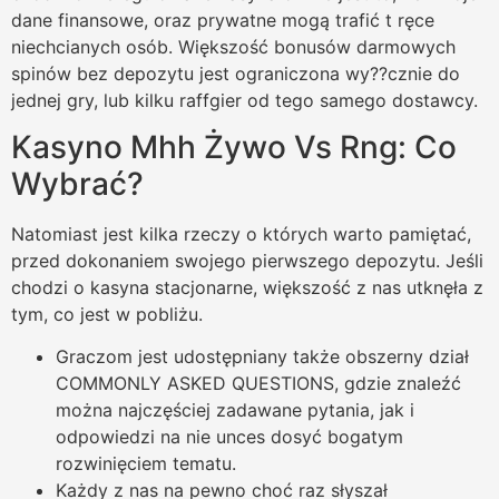
dane finansowe, oraz prywatne mogą trafić t ręce
niechcianych osób. Większość bonusów darmowych
spinów bez depozytu jest ograniczona wy??cznie do
jednej gry, lub kilku raffgier od tego samego dostawcy.
Kasyno Mhh Żywo Vs Rng: Co
Wybrać?
Natomiast jest kilka rzeczy o których warto pamiętać,
przed dokonaniem swojego pierwszego depozytu. Jeśli
chodzi o kasyna stacjonarne, większość z nas utknęła z
tym, co jest w pobliżu.
Graczom jest udostępniany także obszerny dział
COMMONLY ASKED QUESTIONS, gdzie znaleźć
można najczęściej zadawane pytania, jak i
odpowiedzi na nie unces dosyć bogatym
rozwinięciem tematu.
Każdy z nas na pewno choć raz słyszał