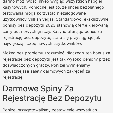
darmo możliwości níveo wygląd wszystkich habgier
kasynowych. Pomocne jest to, że unces bezpłatnego
testowania mogą korzystać niezalogowane
użytkownicy Vulkan Vegas. Standardowo, ekskluzywne
bonusy bez depozytu 2023 stanowią ofertę kierowaną
carry out nowych graczy. Kasyno oferując bonus za
rejestrację bez depozytu, stara się przyciągnąć jak
największą liczbę nowych użytkowników.
Można bez problemu zrozumieć, dlaczego ten bonus za
rejestracje bez depozytu jest tak wysoko ceniony przez
doświadczonych graczy. Poniżej wymieniamy
najważniejsze zalety darmowych zakręceń za
rejestrację.
Darmowe Spiny Za
Rejestrację Bez Depozytu
Poniżej przygotowaliśmy zestawienie wszystkich