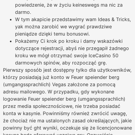
powiedzenie, że w życiu keineswegs ma nic za
darmo.
W tym akapicie przedstawimy wam Ideas & Tricks,
yak można zarobić we wygrać prawdziwe
pieniądze dzięki temu bonusowi.
Pokażemy Ci krok po kroku i damy wskazówki
dotyczące rejestracji, abyś nie przegapił żadnego
kroku we mógł otrzymać swoje IceCasino 50
darmowych spinów, aby rozpocząć grę.
Pierwszy sposób jest dostępny tylko dla użytkowników,
którzy posiadają już konto w Feuer speiender berg
(umgangssprachlich) Vegas założone za pomocą
adresu mailowego. W przypadku, gdy wykonane
logowanie Feuer speiender berg (umgangssprachlich)
przez media społecznościowe, nie trzeba posiadać
konta w kasynie. Powinniśmy również zwrócić uwagę,
że chociaż nie ma ustalonych zasad określających, jakie
powinny być ght wyniki, oczekuje się że licencjonowane