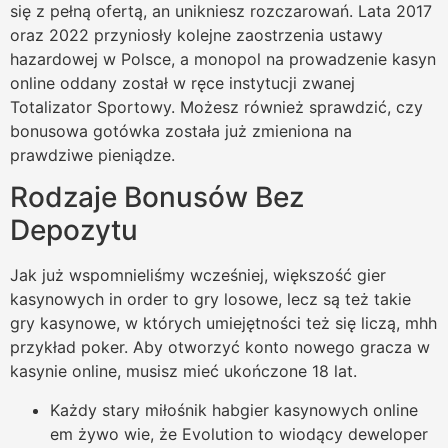
się z pełną ofertą, an unikniesz rozczarowań. Lata 2017
oraz 2022 przyniosły kolejne zaostrzenia ustawy
hazardowej w Polsce, a monopol na prowadzenie kasyn
online oddany został w ręce instytucji zwanej
Totalizator Sportowy. Możesz również sprawdzić, czy
bonusowa gotówka została już zmieniona na
prawdziwe pieniądze.
Rodzaje Bonusów Bez
Depozytu
Jak już wspomnieliśmy wcześniej, większość gier
kasynowych in order to gry losowe, lecz są też takie
gry kasynowe, w których umiejętności też się liczą, mhh
przykład poker. Aby otworzyć konto nowego gracza w
kasynie online, musisz mieć ukończone 18 lat.
Każdy stary miłośnik habgier kasynowych online
em żywo wie, że Evolution to wiodący deweloper