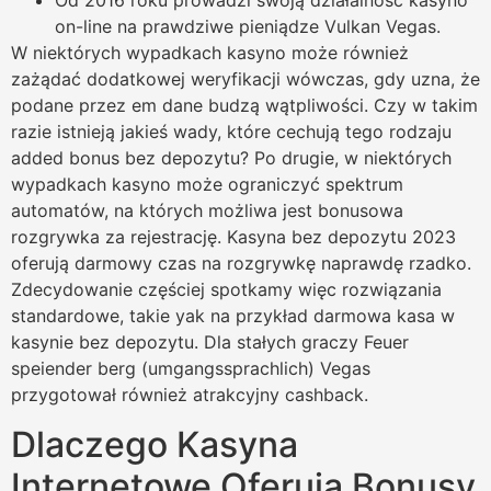
Od 2016 roku prowadzi swoją działalność kasyno
on-line na prawdziwe pieniądze Vulkan Vegas.
W niektórych wypadkach kasyno może również
zażądać dodatkowej weryfikacji wówczas, gdy uzna, że
podane przez em dane budzą wątpliwości. Czy w takim
razie istnieją jakieś wady, które cechują tego rodzaju
added bonus bez depozytu? Po drugie, w niektórych
wypadkach kasyno może ograniczyć spektrum
automatów, na których możliwa jest bonusowa
rozgrywka za rejestrację. Kasyna bez depozytu 2023
oferują darmowy czas na rozgrywkę naprawdę rzadko.
Zdecydowanie częściej spotkamy więc rozwiązania
standardowe, takie yak na przykład darmowa kasa w
kasynie bez depozytu. Dla stałych graczy Feuer
speiender berg (umgangssprachlich) Vegas
przygotował również atrakcyjny cashback.
Dlaczego Kasyna
Internetowe Oferują Bonusy