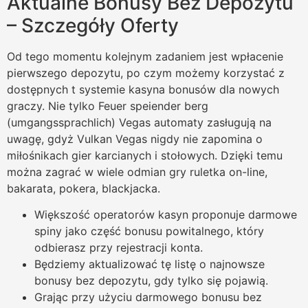
Aktualne Bonusy Bez Depozytu
– Szczegóły Oferty
Od tego momentu kolejnym zadaniem jest wpłacenie
pierwszego depozytu, po czym możemy korzystać z
dostępnych t systemie kasyna bonusów dla nowych
graczy. Nie tylko Feuer speiender berg
(umgangssprachlich) Vegas automaty zasługują na
uwagę, gdyż Vulkan Vegas nigdy nie zapomina o
miłośnikach gier karcianych i stołowych. Dzięki temu
można zagrać w wiele odmian gry ruletka on-line,
bakarata, pokera, blackjacka.
Większość operatorów kasyn proponuje darmowe
spiny jako część bonusu powitalnego, który
odbierasz przy rejestracji konta.
Będziemy aktualizować tę listę o najnowsze
bonusy bez depozytu, gdy tylko się pojawią.
Grając przy użyciu darmowego bonusu bez