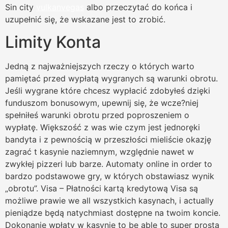
Sin city
vulkanvegas
albo przeczytać do końca i
uzupełnić się, że wskazane jest to zrobić.
Limity Konta
Jedną z najważniejszych rzeczy o których warto
pamiętać przed wypłatą wygranych są warunki obrotu.
Jeśli wygrane które chcesz wypłacić zdobyłeś dzięki
funduszom bonusowym, upewnij się, że wcze?niej
spełniłeś warunki obrotu przed poproszeniem o
wypłatę. Większość z was wie czym jest jednoręki
bandyta i z pewnością w przeszłości mieliście okazję
zagrać t kasynie naziemnym, względnie nawet w
zwykłej pizzeri lub barze. Automaty online in order to
bardzo podstawowe gry, w których obstawiasz wynik
„obrotu”. Visa – Płatności kartą kredytową Visa są
możliwe prawie we all wszystkich kasynach, i actually
pieniądze będą natychmiast dostępne na twoim koncie.
Dokonanie wpłaty w kasynie to be able to super prosta