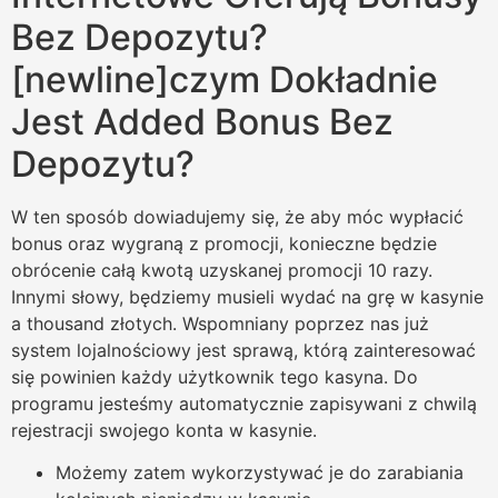
Bez Depozytu?
[newline]czym Dokładnie
Jest Added Bonus Bez
Depozytu?
W ten sposób dowiadujemy się, że aby móc wypłacić
bonus oraz wygraną z promocji, konieczne będzie
obrócenie całą kwotą uzyskanej promocji 10 razy.
Innymi słowy, będziemy musieli wydać na grę w kasynie
a thousand złotych. Wspomniany poprzez nas już
system lojalnościowy jest sprawą, którą zainteresować
się powinien każdy użytkownik tego kasyna. Do
programu jesteśmy automatycznie zapisywani z chwilą
rejestracji swojego konta w kasynie.
Możemy zatem wykorzystywać je do zarabiania