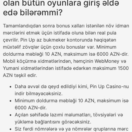
olan bütün oyunlara giriş əldə
edə bilərəmmi?
Tamamlandıqdan sonra bonus xalları istənilən növ idman
mərclərini etmək üçün istifadə oluna bilən real pula
çevrilir. Pin Up az bukmeker kontorunda həqiqətən
müxtəlif zövqlər üçün çoxlu bonuslar var. Minimum
doldurma məbləği 10 AZN, maksimum isə 6000 AZN-dir.
Mobil köçürmə xidmətlərindən, həmçinin WebMoney və
Yumani xidmətlərindən istifadə edərkən maksimum 1500
AZN təşkil edir.
Daha əvvəl də qeyd edildiyi kimi, Pin Up Casino-nu
indir bilməyəcəksiniz.
Minimum doldurma məbləği 10 AZN, maksimum isə
6000 AZN-dir.
Açılan səhifədə lazımi məlumatları, tövsiyələri və
yükləmə bağlantısını görəcəksiniz.
Siz fərdi nömrələrə və ya nömrələr qruplarına mərc