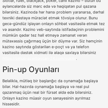
Slotlar, rulet, blackjack, poker, canlı kazino – bütün bu
əyləncələrdə siz mərc edə və həqiqətən pul qazana
bilərsiniz. Kazinoda hər hansı problem yaranarsa, dərhal
texniki dəstəyə müraciət etmək tövsiyə olunur. Bunu
gecə-gündüz işləyən onlayn söhbət vasitəsilə etmək tez
və asandır. Kazino veb-saytında istifadəçinin problemini
mümkün qədər tez həll etməyə zəmanət verən
mütəxəssis çağırmaq üçün bir düymə var. Siz həmçinin
kazino saytında göstərilən e-poçt və ya telefon
vasitəsilə dəstək xidməti ilə əlaqə saxlaya bilərsiniz
https://pinup-azerbaycan-24.com/yukle/
.
Pin-up Oyunları
Beləliklə, mütləq bir başlanğıc da oynamağa başlaya
bilər. Hal-hazırda oynamağa başlaya və real pul
qazanmaq üçün real bir fürsət əldə edə bilərsiniz.
Onlayn kazino müasir oyun sənayesinin ayrılmaz
hissəsidir.