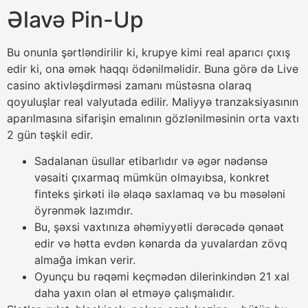
Əlavə Pin-Up
Bu onunla şərtləndirilir ki, krupye kimi real aparıcı çıxış
edir ki, ona əmək haqqı ödənilməlidir. Buna görə də Live
casino aktivləşdirməsi zamanı müstəsna olaraq
qoyuluşlar real valyutada edilir. Maliyyə tranzaksiyasının
aparılmasına sifarişin emalının gözlənilməsinin orta vaxtı
2 gün təşkil edir.
Sadalanan üsullar etibarlıdır və əgər nədənsə
vəsaiti çıxarmaq mümkün olmayıbsa, konkret
finteks şirkəti ilə əlaqə saxlamaq və bu məsələni
öyrənmək lazımdır.
Bu, şəxsi vaxtınıza əhəmiyyətli dərəcədə qənaət
edir və hətta evdən kənarda da yuvalardan zövq
almağa imkan verir.
Oyunçu bu rəqəmi keçmədən dilerinkindən 21 xal
daha yaxın olan əl etməyə çalışmalıdır.