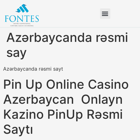
Azərbaycanda rəsmi
say
Azərbaycanda rəsmi sayt
Pin Up Online Casino
Azerbaycan ️ Onlayn
Kazino PinUp Rəsmi
Saytı