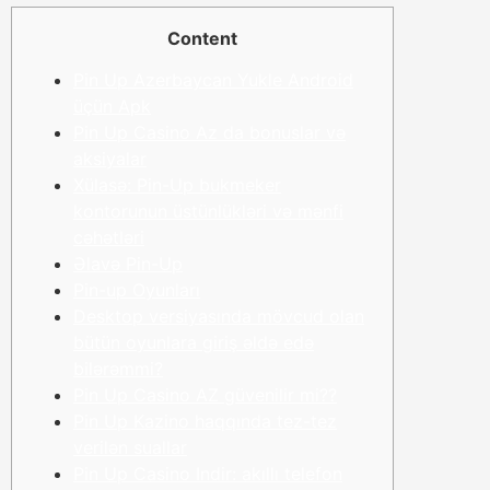
Content
Pin Up Azerbaycan Yukle Android
üçün Apk
Pin Up Casino Az da bonuslar və
aksiyalar
Xülasə: Pin-Up bukmeker
kontorunun üstünlükləri və mənfi
cəhətləri
Əlavə Pin-Up
Pin-up Oyunları
Desktop versiyasında mövcud olan
bütün oyunlara giriş əldə edə
bilərəmmi?
Pin Up Casino AZ güvenilir mi??
Pin Up Kazino haqqında tez-tez
verilən suallar
Pin Up Casino Indir: akıllı telefon