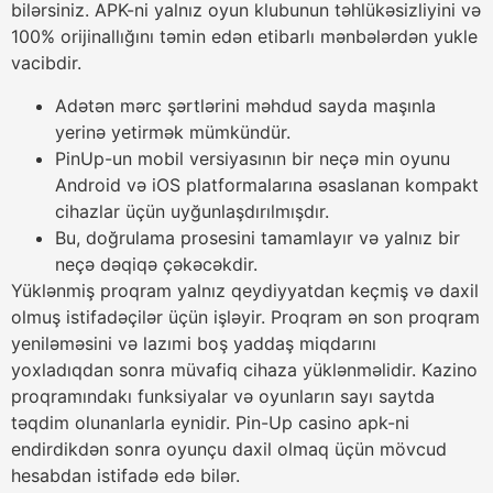
bilərsiniz. APK-ni yalnız oyun klubunun təhlükəsizliyini və
100% orijinallığını təmin edən etibarlı mənbələrdən yukle
vacibdir.
Adətən mərc şərtlərini məhdud sayda maşınla
yerinə yetirmək mümkündür.
PinUp-un mobil versiyasının bir neçə min oyunu
Android və iOS platformalarına əsaslanan kompakt
cihazlar üçün uyğunlaşdırılmışdır.
Bu, doğrulama prosesini tamamlayır və yalnız bir
neçə dəqiqə çəkəcəkdir.
Yüklənmiş proqram yalnız qeydiyyatdan keçmiş və daxil
olmuş istifadəçilər üçün işləyir. Proqram ən son proqram
yeniləməsini və lazımi boş yaddaş miqdarını
yoxladıqdan sonra müvafiq cihaza yüklənməlidir. Kazino
proqramındakı funksiyalar və oyunların sayı saytda
təqdim olunanlarla eynidir. Pin-Up casino apk-ni
endirdikdən sonra oyunçu daxil olmaq üçün mövcud
hesabdan istifadə edə bilər.