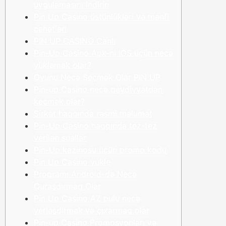
uygulamasını indirin
Pin Up Casino üstünlükləri və mənfi
cəhətləri
PIN UP CASINO Canlı
Pin-Up Casino Apk-ni iOS üçün necə
yükləmək olar?
Oyunu Necə Seçmək Olar PIN UP
Pin-up Casino necə qeydiyyatdan
keçmək olar?
Şirkət haqqında rəsmi məlumat
Pin-Up Casino haqqında tez-tez
verilən suallar
Pin-Up kazinosu üçün promo kodu
Pin Up Casino yukle
Proqramı Android-də Necə
Quraşdırmaq Olar
Pin Up Casino AZ pulu necə
yerləşdirmək və çıxarmaq olar
Pin-up Casino Promosyonları və