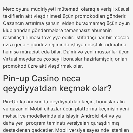
Mərc oyunu müdiriyyəti mütəmadi olaraq əlverişli xüsusi
təkliflərin aktivləşdirilməsi üçün promokodları göndərir.
Qazancın artırılma şansını əldən buraxmamaq üçün oyun
klublarından göndərmələrə təmənnasız abunənin
rəsmiləşdirilməsi tövsiyyə edilir. İstifadəçi hər bir məsələ
üzrə gecə – gündüz rejimində işləyən dəstək xidmətinə
həmişə müraciət edə bilər. Dai̇mi̇ və yeni̇ müştəri̇lər üçün
vi̇rtual meydança çoxsayli bonuslar hazirlamişdir, onları
promokod üzrə akti̇vləşdi̇rmək olar.
Pin-up Casino necə
qeydiyyatdan keçmək olar?
Pin-Up kazinosunda qeydiyyatdan keçin, bonuslar alın
və qazanın! Mobil cihazlar üçün platforma keçmişin yeni
məhsul və modellərində əla işləyir. Android 4.4 və ya
daha yeni proqram təminatı versiyaları quraşdırılmış
dəstəklənən qadcetlər. Mobil versiya sayəsində istənilən