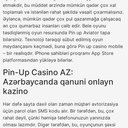
etməkdir, bu müddət ərzində mümkün qədər çox xal
toplamalı və istənilən rahat şəkildə vəsait çıxarmalısınız.
Əyləncə, mümkün qədər çox pul qazanmağa çalışacaq
ən çox qumarbaz insanları cəlb edir. Bele oyunu
təsdiqlənmiş oyun resursunda Pin up Aviator tapa
bilərsiniz. Texnoloji tərəqqi sübut edilmiş oyun
meydançasını keçmədi, buna görə Pin up casino mobile
– bir reallıqdır. IPhone sahibləri proqramı App Store
platformasından yükləyə bilərlər.
Pin-Up Casino AZ:
Azərbaycanda qanuni onlayn
kazino
Hər dəfə sayta daxil olan zaman müştəri avtorizasiya
üçün parol olan SMS kodu alır. Bir tərəfdən, bu, çox
rahat deyil, çünki həmişə telefonunuzun yanınızda
olması lazımdır. Digər tərəfdən, bu, oyunçunun şəxsi