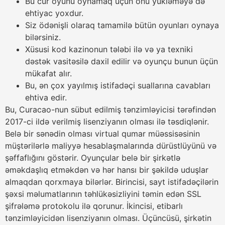
Bu cür oyunu oynamaq üçün onu yükləməyə də
ehtiyac yoxdur.
Siz ödənişli olaraq tamamilə bütün oyunları oynaya
bilərsiniz.
Xüsusi kod kazinonun tələbi ilə və ya texniki
dəstək vasitəsilə daxil edilir və oyunçu bunun üçün
mükafat alır.
Bu, ən çox yayılmış istifadəçi suallarına cavabları
ehtiva edir.
Bu, Curacao-nun sübut edilmiş tənzimləyicisi tərəfindən
2017-ci ildə verilmiş lisenziyanın olması ilə təsdiqlənir.
Belə bir sənədin olması virtual qumar müəssisəsinin
müştərilərlə maliyyə hesablaşmalarında dürüstlüyünü və
şəffaflığını göstərir. Oyunçular belə bir şirkətlə
əməkdaşlıq etməkdən və hər hansı bir şəkildə uduşlar
almaqdan qorxmaya bilərlər. Birincisi, sayt istifadəçilərin
şəxsi məlumatlarının təhlükəsizliyini təmin edən SSL
şifrələmə protokolu ilə qorunur. İkincisi, etibarlı
tənzimləyicidən lisenziyanın olması. Üçüncüsü, şirkətin