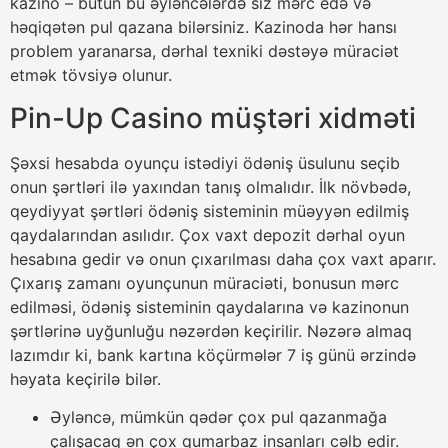
kazino – bütün bu əyləncələrdə siz mərc edə və
həqiqətən pul qazana bilərsiniz. Kazinoda hər hansı
problem yaranarsa, dərhal texniki dəstəyə müraciət
etmək tövsiyə olunur.
Pin-Up Casino müştəri xidməti
Şəxsi hesabda oyunçu istədiyi ödəniş üsulunu seçib
onun şərtləri ilə yaxından tanış olmalıdır. İlk növbədə,
qeydiyyat şərtləri ödəniş sisteminin müəyyən edilmiş
qaydalarından asılıdır. Çox vaxt depozit dərhal oyun
hesabına gedir və onun çıxarılması daha çox vaxt aparır.
Çıxarış zamanı oyunçunun müraciəti, bonusun mərc
edilməsi, ödəniş sisteminin qaydalarına və kazinonun
şərtlərinə uyğunluğu nəzərdən keçirilir. Nəzərə almaq
lazımdır ki, bank kartına köçürmələr 7 iş günü ərzində
həyata keçirilə bilər.
Əyləncə, mümkün qədər çox pul qazanmağa
çalışacaq ən çox qumarbaz insanları cəlb edir.