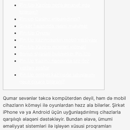
Pin-Up Kazino necə əmanət edə
bilərəm?
Pin-up Casino etibarlıdırmı?
Şirkət haqqında rəsmi məlumat
Pin-Up Oyunu
Pin Up kazinosunun mobil versiyası
Pin-Up Kazino müştəri xidməti
Bonus siyasəti bukmeker Pin-Up
Pin Up Kazino haqqında tez-tez
verilən suallar
Pin Up onlayn kazinoda uduşlarımı
necə çıxara bilərəm?
Qumar sevənlər təkcə kompüterdən deyil, həm də mobil
cihazların köməyi ilə oyunlardan həzz ala bilərlər. Şirkət
iPhone və ya Android üçün uyğunlaşdırılmış cihazlarla
qarşılıqlı əlaqəni dəstəkləyir. Bundan əlavə, ümumi
əməliyyat sistemləri ilə işləyən xüsusi proqramları