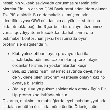
hesabının yüksək səviyyədə qorunmasını təmin edir.
Mərclər Pin Up casino QIWI Bank tərəfindən idarə olunan
TsUPIS-ə aiddir. Bu o deməkdir ki, müştərilərin
identifikasiyası QIWI cüzdanının ən yüksək statusunu
əldə etməklə bağlıdır. Əgər belə bir onlayn cüzdanınız
varsa, qeydiyyatdan keçdikdən dərhal sonra onu
bukmeker kontorunun şəxsi hesabınızda oyun
profilinizlə əlaqələndirin.
Klub yalnız etibarlı oyun provayderləri ilə
əməkdaşlıq edir, müntəzəm olaraq tənzimləyici
orqanlar tərəfindən yoxlamalardan keçir.
Bəli, siz yalnız rəsmi internet saytında deyil, həm
də yüklənə bilən proqram vasitəsilə onlayn kazino
oynaya bilərsiniz.
Əlavə pul və ya pulsuz spinlər əldə etmək üçün Pin
Up promo kod istifadə olunur.
Çıxarma, maksimum məbləğlərdə eyni məhdudiyyətlərlə
sadalanan bütün üsullarla mümkündür. Ödəniş üçün