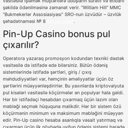
vasitəsilə işləmək müştərilərə uduşların sürətli və etibarlı
şəkildə ödənilməsinə zəmanət verir. “William Hill” MMC
“Bukmekerlər Assosiasiyası” SRO-nun üzvüdür – üzvlük
şəhadətnaməsi № 8
pin up yukle
.
Pin-Up Casino bonus pul
çıxarılır?
Operatora yazaraq promosyon kodundan texniki dəstək
vasitəsilə də istifadə edə bilərsiniz. Bütün ödəniş
sistemlərində istifadə şərtləri, giriş / çıxış
məhdudiyyətləri var, həmçinin əməliyyatlar üçün öz
şərtlərini müəyyənləşdirirlər. Bu yaxınlarda kriptovalyuta
pul kisələri vasitəsilə köçürmələr ən populyar hala gəldi.
Hər bir istifadəçi hesabdan çıxarmaq üçün lazım olan
məbləği seçmək hüququna malikdir. Hər bir sistem özü
köçürmənin minimum və maksimum məbləğini müəyyən
edir. Pin-Up casino hesaba asanlıqla vəsait yatırmaq və
çıxarmaq üçün ilk növbədə uyğun ödəniş sistemi barədə