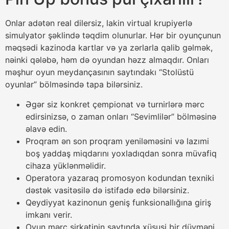
Onlar adətən real dilersiz, lakin virtual krupiyerlə
simulyator şəklində təqdim olunurlar. Hər bir oyunçunun
məqsədi kazinoda kartlar və ya zərlarla qalib gəlmək,
nəinki qələbə, həm də oyundan həzz almaqdır. Onları
məşhur oyun meydançasının saytındakı “Stolüstü
oyunlar” bölməsində tapa bilərsiniz.
Əgər siz konkret çempionat və turnirlərə mərc
edirsinizsə, o zaman onları “Sevimlilər” bölməsinə
əlavə edin.
Proqram ən son proqram yeniləməsini və lazımi
boş yaddaş miqdarını yoxladıqdan sonra müvafiq
cihaza yüklənməlidir.
Operatora yazaraq promosyon kodundan texniki
dəstək vasitəsilə də istifadə edə bilərsiniz.
Qeydiyyat kazinonun geniş funksionallığına giriş
imkanı verir.
Oyun mərc şirkətinin saytında xüsusi bir düyməni