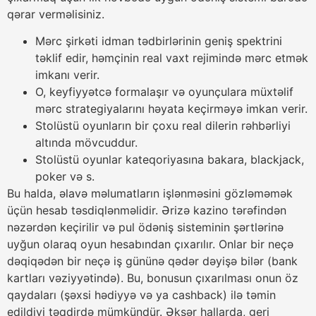
qərar verməlisiniz.
Mərc şirkəti idman tədbirlərinin geniş spektrini
təklif edir, həmçinin real vaxt rejimində mərc etmək
imkanı verir.
O, keyfiyyətcə formalaşır və oyunçulara müxtəlif
mərc strategiyalarını həyata keçirməyə imkan verir.
Stolüstü oyunların bir çoxu real dilerin rəhbərliyi
altında mövcuddur.
Stolüstü oyunlar kateqoriyasına bakara, blackjack,
poker və s.
Bu halda, əlavə məlumatların işlənməsini gözləməmək
üçün hesab təsdiqlənməlidir. Ərizə kazino tərəfindən
nəzərdən keçirilir və pul ödəniş sisteminin şərtlərinə
uyğun olaraq oyun hesabından çıxarılır. Onlar bir neçə
dəqiqədən bir neçə iş gününə qədər dəyişə bilər (bank
kartları vəziyyətində). Bu, bonusun çıxarılması onun öz
qaydaları (şəxsi hədiyyə və ya cashback) ilə təmin
edildiyi təqdirdə mümkündür. Əksər hallarda, geri