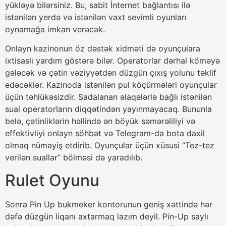
yükləyə bilərsiniz. Bu, sabit İnternet bağlantısı ilə
istənilən yerdə və istənilən vaxt sevimli oyunları
oynamağa imkan verəcək.
Onlayn kazinonun öz dəstək xidməti də oyunçulara
ixtisaslı yardım göstərə bilər. Operatorlar dərhal köməyə
gələcək və çətin vəziyyətdən düzgün çıxış yolunu təklif
edəcəklər. Kazinoda istənilən pul köçürmələri oyunçular
üçün təhlükəsizdir. Sadalanan əlaqələrlə bağlı istənilən
sual operatorların diqqətindən yayınmayacaq. Bununla
belə, çətinliklərin həllində ən böyük səmərəliliyi və
effektivliyi onlayn söhbət və Telegram-da bota daxil
olmaq nümayiş etdirib. Oyunçular üçün xüsusi “Tez-tez
verilən suallar” bölməsi də yaradılıb.
Rulet Oyunu
Sonra Pin Up bukmeker kontorunun geniş xəttində hər
dəfə düzgün liqanı axtarmaq lazım deyil. Pin-Up saylı