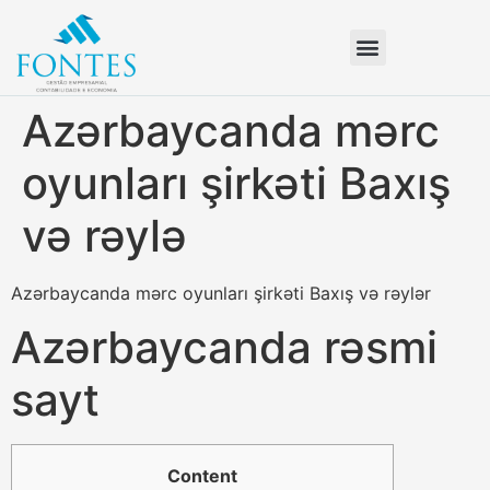
Azərbaycanda mərc
oyunları şirkəti Baxış
və rəylə
Azərbaycanda mərc oyunları şirkəti Baxış və rəylər
Azərbaycanda rəsmi
sayt
Content