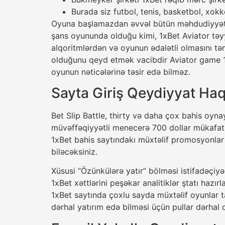
Burada siz futbol, tenis, basketbol, xokk
Oyuna başlamazdan əvvəl bütün məhdudiyyətlə
şans oyununda olduğu kimi, 1xBet Aviator təyy
alqoritmlərdən və oyunun ədalətli olmasını t
olduğunu qeyd etmək vacibdir Aviator game 1x
oyunun nəticələrinə təsir edə bilməz.
Sayta Giriş Qeydiyyat Ha
Bet Slip Battle, thirty və daha çox bahis oyn
müvəffəqiyyətli menecerə 700 dollar mükafat v
1xBet bahis saytındakı müxtəlif promosyonlar 
biləcəksiniz.
Xüsusi “Özünkülərə yatır” bölməsi istifadəçiyə 
1xBet xəttlərini peşəkar analitiklər ştatı hazı
1xBet saytında çoxlu sayda müxtəlif oyunlar
dərhal yatırım edə bilməsi üçün pullar dərhal 