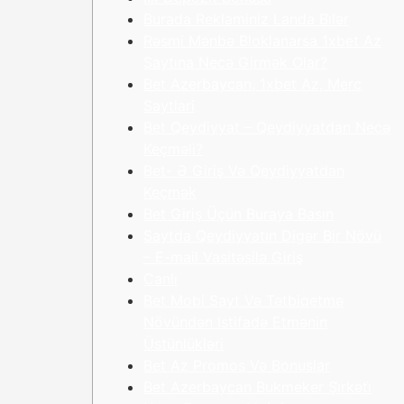
Burada Reklaminiz Landa Bi̇lər
Rəsmi Mənbə Bloklanarsa 1xbet Az
Saytına Necə Girmək Olar?
Bet Azerbaycan, 1xbet Az, Merc
Saytlari
Bet Qeydiyyat – Qeydiyyatdan Necə
Keçməli?
Bet- Ə Giriş Və Qeydiyyatdan
Keçmək
Bet Giriş Üçün Buraya Basın
Saytda Qeydiyyatın Digər Bir Növü
– E-mail Vasitəsilə Giriş
Canlı
Bet Mobi Sayt Və Tətbiqetmə
Növündən Istifadə Etmənin
Üstünlükləri
Bet Az Promos Və Bonuslar
Bet Azerbaycan Bukmeker Şi̇rkəti̇