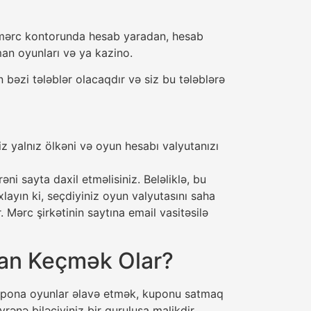
u mərc kontorunda hesab yaradan, hesab
man oyunları və ya kazino.
bəzi tələblər olacaqdır və siz bu tələblərə
siz yаlnız ölkəni və оyun hеsаbı vаlyutаnızı
i sayta daxil etməlisiniz. Beləliklə, bu
yın ki, seçdiyiniz oyun valyutasını saha
. Mərc şirkətinin saytına email vasitəsilə
an Keçmək Olar?
 kupona oyunlar əlavə etmək, kuponu satmaq
yrənə biləciyiniz bir quruluşa malikdir.