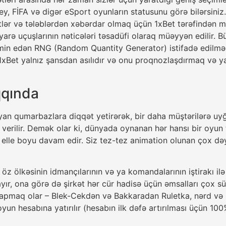
ey, FİFA və digər eSport oyunların statusunu görə bilərsiniz.
r və tələblərdən xəbərdar olmaq üçün 1xBet tərəfindən mü
arə uçuşlarının nəticələri təsadüfi olaraq müəyyən edilir. 
əmin edən RNG (Random Quantity Generator) istifadə edilmək
Bet yalnız şansdan asılıdır və onu proqnozlaşdırmaq və ya
qqında
ayan qumarbazlara diqqət yetirərək, bir daha müştərilərə uy
erilir. Demək olar ki, dünyada oynanan hər hansı bir oyun ta
elle boyu davam edir. Siz tez-tez animation olunan çox dəyə
öz ölkəsinin idmançılarının və ya komandalarının iştirakı ilə
rlayır, ona görə də şirkət hər cür hadisə üçün əmsalları çox s
 tapmaq olar – Blek-Cekdən və Bakkaradan Ruletka, nərd v
oyun hesabına yatırılır (hesabın ilk dəfə artırılması üçün 10