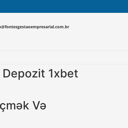
o@fontesgestaoempresarial.com.br
 Depozit 1xbet
eçmək Və