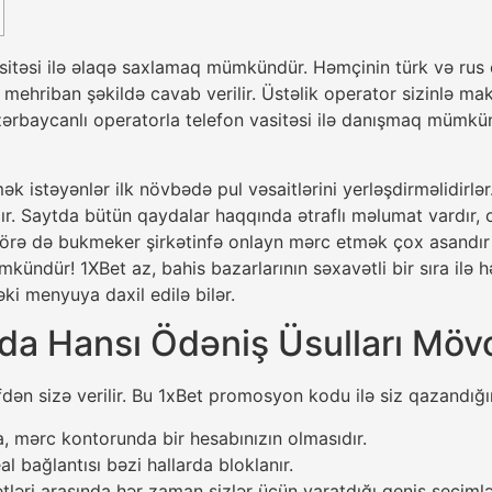
asitəsi ilə əlaqə saxlamaq mümkündür. Həmçinin türk və ru
mehriban şəkildə cavab verilir. Üstəlik operator sizinlə m
zərbaycanlı operatorla telefon vasitəsi ilə danışmaq mümkü
ək istəyənlər ilk növbədə pul vəsaitlərini yerləşdirməlidirlə
r. Saytda bütün qaydalar haqqında ətraflı məlumat vardır, o
görə də bukmeker şirkətinfə onlayn mərc etmək çox asandı
ündür! 1XBet az, bahis bazarlarının səxavətli bir sıra ilə
ki menyuya daxil edilə bilər.
da Hansı Ödəniş Üsulları Mö
dən sizə verilir. Bu 1xBet promosyon kodu ilə siz qazandığı
a, mərc kontorunda bir hesabınızın olmasıdır.
al bağlantısı bəzi hallarda bloklanır.
tləri arasında hər zaman sizlər üçün yaratdığı geniş seçimlə