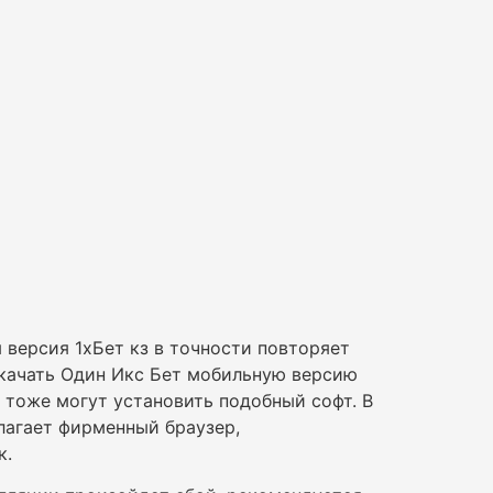
 версия 1хБет кз в точности повторяет
Скачать Один Икс Бет мобильную версию
 тоже могут установить подобный софт. В
лагает фирменный браузер,
к.