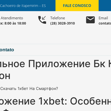
FALE CONOSCO
 Cachoeiro de Itapemirim – ES
o Atendimento
Telefone
Email
x: 8:00 às 18:00
(28) 3028-3910
contat
ontato
льное Приложение Бк 
он
 Скачать 1хбет На Смартфон?
жение 1xbet: Особен