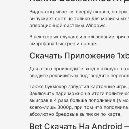
Видео открывается вверху экрана, но при
выпускает софт не только для мобильных 
операционной системы Windows.
В некоторых случаях использование прил
смартфона быстрее и проще.
Скачать Приложение 1xb
Для этого произведите вход в аккаунт, н
введите реквизиты и подтвердите перевод
Также букмекер запустил карточные игры,
Заключить пари можно на итоги политичес
выиграв в 4 раза больше пополнения (в мо
всего-лишь 3000р, при том что пополнила 
абсолютно бредовые выписки по карте.
Bet Скачать На Android