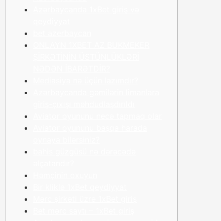
Azərbaycanda 1xBet giriş və
qeydiyyat
bet azerbaycan
ONLAYN 1XBET AZ BUKMEKER
ŞİRKƏTİNİN ÜSTÜNLÜKLƏRİ
NƏDƏN İBARƏTDİR?
Mediasiya nə üçün lazımdır?
Azərbaycanda gəmilərin limanlara
giriş-çıxışı məhdudlaşdırıldı
Aviator oyununu necə tapmaq olar
Aviator oyununu başqa harada
oynaya bilərsiniz?
bahis güzgüsü nə dərəcədə
əlçatandır?
Həmçinin oxuyun
Bir kliklə 1xBet qeydiyyat
Mərc şirkəti üzrə 1xBet giriş
Bet mərc saytı – 1xBet giriş