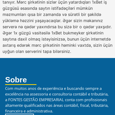
tanıyır. Mərc şirkətinin sizlər üçün yatardıqları 1xBet iş
güzgüsü əsasında saytın istifadəçiləri mümkün
məzmumları qısa bir zamanda və sürətli bir şəkildə
yükləmə həzzini yaşayacaqlar. Əgər sizin məkanınız
serverə nə qədər yaxındırsa bu sizə bir o qədər yaxşıdır.
Əgər 1x güzgü vasitəsilə 1xBet bukmeyker şirkətinin
saytına daxil olmaq istəyisinizsə, bunun üçün internetdə
axtarış edərək mərc şirkətinin həminki vaxtda, sizin üçün
uyğun olan serverini tapa bilərsiniz.
Sobre
Com muitos anos de experiência e buscando sempre a
excelência na assessoria e consultoria contábil e tributária,
a FONTES GESTÃO EMPRESARIAL conta com profissionais
altamente qualificados nas áreas contábil, fiscal, tributária,
financeira e administrativa.