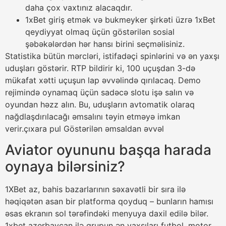
daha çox vaxtınız alacaqdır.
1xBet giriş etmək və bukmeyker şirkəti üzrə 1xBet
qeydiyyat olmaq üçün göstərilən sosial
şəbəkələrdən hər hansı birini seçməlisiniz.
Statistika bütün mərcləri, istifadəçi spinlərini və ən yaxşı
uduşları göstərir. RTP bildirir ki, 100 uçuşdan 3-də
mükafat xətti uçuşun lap əvvəlində qırılacaq. Demo
rejimində oynamaq üçün sadəcə slotu işə salın və
oyundan həzz alın. Bu, uduşların avtomatik olaraq
nağdlaşdırılacağı əmsalını təyin etməyə imkan
verir.çıxara pul Göstərilən əmsaldan əvvəl
Aviator oyununu başqa harada
oynaya bilərsiniz?
1XBet az, bahis bazarlarının səxavətli bir sıra ilə
həqiqətən asan bir platforma qoyduq – bunların hamısı
əsas ekranın sol tərəfindəki menyuya daxil edilə bilər.
1xbet azerbaycan ilə qrupun ən yaxşıları futbol, ​​motor