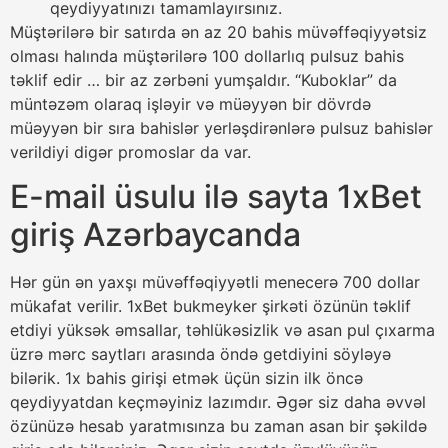
qeydiyyatınızı tamamlayırsınız.
Müştərilərə bir satırda ən az 20 bahis müvəffəqiyyətsiz
olması halında müştərilərə 100 dollarlıq pulsuz bahis
təklif edir … bir az zərbəni yumşaldır. “Kuboklar” da
müntəzəm olaraq işləyir və müəyyən bir dövrdə
müəyyən bir sıra bahislər yerləşdirənlərə pulsuz bahislər
verildiyi digər promoslar da var.
E-mail üsulu ilə sayta 1xBet
giriş Azərbaycanda
Hər gün ən yaxşı müvəffəqiyyətli menecerə 700 dollar
mükafat verilir. 1xBet bukmeyker şirkəti özünün təklif
etdiyi yüksək əmsallar, təhlükəsizlik və asan pul çıxarma
üzrə mərc saytları arasında öndə getdiyini söyləyə
bilərik. 1x bahis girişi etmək üçün sizin ilk öncə
qeydiyyatdan keçməyiniz lazımdır. Əgər siz daha əvvəl
özünüzə hesab yaratmısınza bu zaman asan bir şəkildə