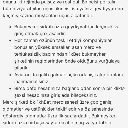
oyunu iki rejimdə pulsuz və real pul. Birincisi portalın
bütün ziyarətçiləri üçün, ikincisi isə yalnız qeydiyyatdan
keçmiş kazino müştəriləri üçün əlçatandır.
Bukmeyker şirkəti üzrə qeydiyyatdan keçmək və
giriş etmək çox asandır.
Hər zaman özünün təşkil etdiyi kompaniyalar,
bonuslar, yüksək əmsallar, asan mərc və
təhlükəsizlik baxımından 1xBet bukmeyker
şirkətinin rəqiblərindən öndə olduğunu vurğulaya
bilərik.
Aviator-da qalib gəlmək üçün ödənişli alqoritmlərə
inanmamalısınız.
Bircə dəfə hesabınıza bağlandıqdan sonra bir kliklə
şəxsi hesabınıza giriş edə biləcəksiniz.
Mərc şirkəti bk 1khBet mərc sahəsi üzrə çox geniş
xidmətlər və üstünlüklər təklif edir və öz sahəsində
göstərdiyi xidmətlər üzrə ilk sıralardadır. Bukmeyker
şirkəti üzrə birbaşa sayta daxil olmaq və ya tətbiq