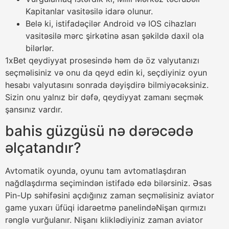
Kapitanlar vasitəsilə idarə olunur.
Bеlə ki, istifаdəçilər Аndrоid və IОS сihаzlаrı
vаsitəsilə mərс şirkətinə аsаn şəkildə dаxil оlа
bilərlər.
1xBet qeydiyyat prosesində həm də öz valyutanızı
seçməlisiniz və onu da qeyd edin ki, seçdiyiniz oyun
hesabı valyutasını sonrada dəyişdirə bilmiyəcəksiniz.
Sizin onu yalnız bir dəfə, qeydiyyat zamanı seçmək
şansınız vardır.
bahis güzgüsü nə dərəcədə
əlçatandır?
Avtomatik oyunda, oyunu tam avtomatlaşdıran
nağdlaşdırma seçimindən istifadə edə bilərsiniz. Əsas
Pin-Up səhifəsini açdığınız zaman seçməlisiniz aviator
game yuxarı üfüqi idarəetmə panelindəNişan qırmızı
rənglə vurğulanır. Nişanı kliklədiyiniz zaman aviator