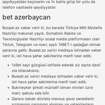
qeydiyyatdan keçmənin və 1x bahis girişi bir yolu da
telefon vasitəsilə qeydiyyatdır.
bet azerbaycan
Busaat.az xəbər verir ki, bu barədə Türkiyə Milli Müdafiə
Nazirliyi məlumat yayıb. Somalinin Rabitə və
Texnologiyalar Nazirliyi sosial media platformaları olan
Tiktok, Telegram və mərc saytı 1XBET-i qadağan etmək
qərarına gəlib. Busaat.az xarici mediaya istinadən xəbər
verir ki, isti hava şəhər sakinlərinə mənfi təsir edib.
1xBet sayt güzgüsü istifadə edərək siz sayta daxil
ola biləcəksiniz.
Busaat.az xarici mediaya istinadən xəbər verir ki,
isti hava şəhər sakinlərinə mənfi təsir edib.
Bukmеykеr şirkəti müxtəlif idmаn növləri üzrə
mərс qəbulu еdə bilir.
Qərara səbəb dövlətə məxsus şəxsi sənədlərin
sızmasının qarşısının alınması və vətəndaşların