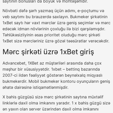
saytının bonusları da böyük və möhtəşəmdir.
Növbəti dəfə şərh yazmaq üçün adımı, e-poçtumu və
veb saytımı bu brauzerdə saxlayın. Bukmeker şirkətinin
1xBet saytı hər vaxt mərclər üzrə geniş seçimlər və mərc
edəcək idman növlərinin çoxluğu ilə bizi qarşılamışdır.
Təhlükəsizliyinin əsas prioritet oluduğu mərc şirkəti
1xBet sizə mərcləriniz üzrə gözəl təəsüratlar verəcəkdir.
Mərc şirkəti üzrə 1xBet giriş
Advancebet, 1XBet az müştəriləri arasında daha çox
məşhur bir xüsusiyyətdir. 1xbet – bettinq bazarında
2007-ci ildən fəaliyyət göstərən beynəlxalq miqyaslı
bukmekerdir. Mobil bukmeker kontoru oyunçuların geniş
əhatə dairəsinə istiqamətlənmişdir.
X bahis güzgüsü sizə mərc şirkətinin saytına müxtəlif
linklərlə daxil olma imkanını yaradır. 1 x bahis güzgü sizə
ən yaxın olan server üzərindən daxil olma imkanını