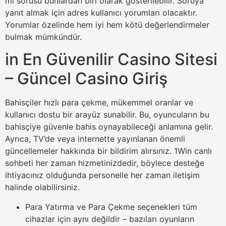
mi sorusu bunlardan biri olarak gösterilebilir. Soruya
yanıt almak için adres kullanıcı yorumları olacaktır.
Yorumlar özelinde hem iyi hem kötü değerlendirmeler
bulmak mümkündür.
in En Güvenilir Casino Sitesi
– Güncel Casino Giriş
Bahisçiler hızlı para çekme, mükemmel oranlar ve
kullanıcı dostu bir arayüz sunabilir. Bu, oyuncuların bu
bahisçiye güvenle bahis oynayabileceği anlamına gelir.
Ayrıca, TV’de veya internette yayınlanan önemli
güncellemeler hakkında bir bildirim alırsınız. 1Win canlı
sohbeti her zaman hizmetinizdedir, böylece desteğe
ihtiyacınız olduğunda personelle her zaman iletişim
halinde olabilirsiniz.
Para Yatırma ve Para Çekme seçenekleri tüm
cihazlar için aynı değildir – bazıları oyunların