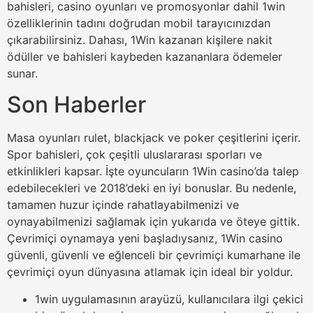
bahisleri, casino oyunları ve promosyonlar dahil 1win
özelliklerinin tadını doğrudan mobil tarayıcınızdan
çıkarabilirsiniz. Dahası, 1Win kazanan kişilere nakit
ödüller ve bahisleri kaybeden kazananlara ödemeler
sunar.
Son Haberler
Masa oyunları rulet, blackjack ve poker çeşitlerini içerir.
Spor bahisleri, çok çeşitli uluslararası sporları ve
etkinlikleri kapsar. İşte oyuncuların 1Win casino’da talep
edebilecekleri ve 2018’deki en iyi bonuslar. Bu nedenle,
tamamen huzur içinde rahatlayabilmenizi ve
oynayabilmenizi sağlamak için yukarıda ve öteye gittik.
Çevrimiçi oynamaya yeni başladıysanız, 1Win casino
güvenli, güvenli ve eğlenceli bir çevrimiçi kumarhane ile
çevrimiçi oyun dünyasına atlamak için ideal bir yoldur.
1win uygulamasının arayüzü, kullanıcılara ilgi çekici