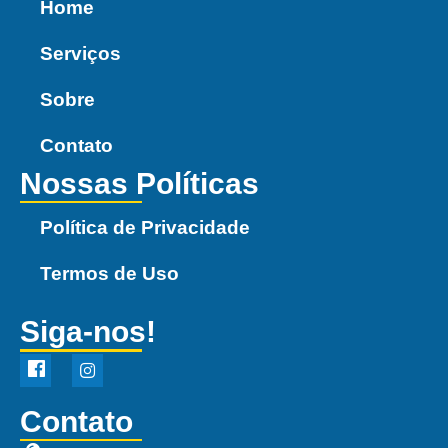
Home
Serviços
Sobre
Contato
Nossas Políticas
Política de Privacidade
Termos de Uso
Siga-nos!
Contato