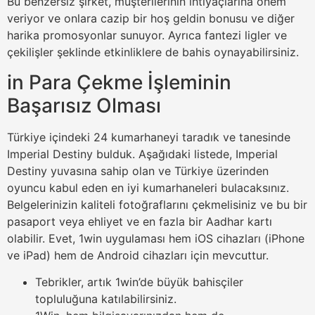
Bu benzersiz şirket, müşterilerinin ihtiyaçlarına önem
veriyor ve onlara cazip bir hoş geldin bonusu ve diğer
harika promosyonlar sunuyor. Ayrıca fantezi ligler ve
çekilişler şeklinde etkinliklere de bahis oynayabilirsiniz.
in Para Çekme İşleminin
Başarısız Olması
Türkiye içindeki 24 kumarhaneyi taradık ve tanesinde
Imperial Destiny bulduk. Aşağıdaki listede, Imperial
Destiny yuvasına sahip olan ve Türkiye üzerinden
oyuncu kabul eden en iyi kumarhaneleri bulacaksınız.
Belgelerinizin kaliteli fotoğraflarını çekmelisiniz ve bu bir
pasaport veya ehliyet ve en fazla bir Aadhar kartı
olabilir. Evet, 1win uygulaması hem iOS cihazları (iPhone
ve iPad) hem de Android cihazları için mevcuttur.
Tebrikler, artık 1win’de büyük bahisçiler
topluluğuna katılabilirsiniz.