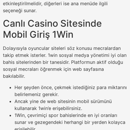
etkinleştirilmelidir, diğerleri ise ana menüde ilgili
seçeneği sunar.
Canlı Casino Sitesinde
Mobil Giriş 1Win
Dolayısıyla oyuncular siteleri söz konusu mecralardan
takip etmek isterler. 1win sosyal medya yönetimi iyi olan
bahis sitelerinden bir tanesidir. Platformun aktif olduğu
sosyal mecraları öğrenmek için web sayfasına
bakılabilir.
Her şeyden önce, çekmek istediğiniz para miktarını
belirlemeniz gerekir.
Ancak yine de web sitesinin mobil sürümünü
kullanarak 1win’e erişebilirsiniz.
1Win, çevrimiçi spor bahislerinde en iyi oranları
sunar ve gezegendeki herhangi bir yerden kolayca
erişilebilir.