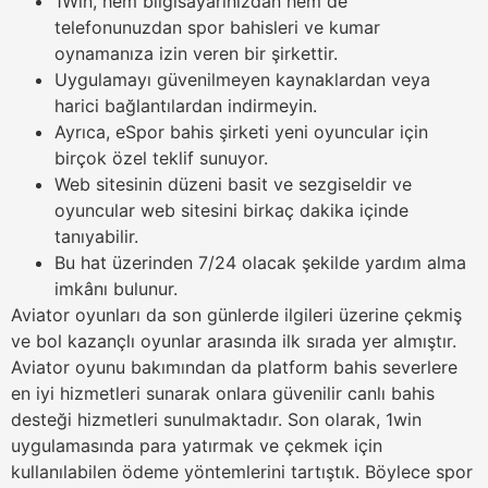
1Win, hem bilgisayarınızdan hem de
telefonunuzdan spor bahisleri ve kumar
oynamanıza izin veren bir şirkettir.
Uygulamayı güvenilmeyen kaynaklardan veya
harici bağlantılardan indirmeyin.
Ayrıca, eSpor bahis şirketi yeni oyuncular için
birçok özel teklif sunuyor.
Web sitesinin düzeni basit ve sezgiseldir ve
oyuncular web sitesini birkaç dakika içinde
tanıyabilir.
Bu hat üzerinden 7/24 olacak şekilde yardım alma
imkânı bulunur.
Aviator oyunları da son günlerde ilgileri üzerine çekmiş
ve bol kazançlı oyunlar arasında ilk sırada yer almıştır.
Aviator oyunu bakımından da platform bahis severlere
en iyi hizmetleri sunarak onlara güvenilir canlı bahis
desteği hizmetleri sunulmaktadır. Son olarak, 1win
uygulamasında para yatırmak ve çekmek için
kullanılabilen ödeme yöntemlerini tartıştık. Böylece spor