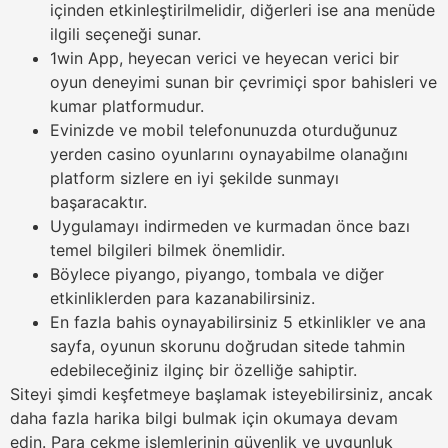
içinden etkinleştirilmelidir, diğerleri ise ana menüde
ilgili seçeneği sunar.
1win App, heyecan verici ve heyecan verici bir
oyun deneyimi sunan bir çevrimiçi spor bahisleri ve
kumar platformudur.
Evinizde ve mobil telefonunuzda oturduğunuz
yerden casino oyunlarını oynayabilme olanağını
platform sizlere en iyi şekilde sunmayı
başaracaktır.
Uygulamayı indirmeden ve kurmadan önce bazı
temel bilgileri bilmek önemlidir.
Böylece piyango, piyango, tombala ve diğer
etkinliklerden para kazanabilirsiniz.
En fazla bahis oynayabilirsiniz 5 etkinlikler ve ana
sayfa, oyunun skorunu doğrudan sitede tahmin
edebileceğiniz ilginç bir özelliğe sahiptir.
Siteyi şimdi keşfetmeye başlamak isteyebilirsiniz, ancak
daha fazla harika bilgi bulmak için okumaya devam
edin. Para çekme işlemlerinin güvenlik ve uygunluk