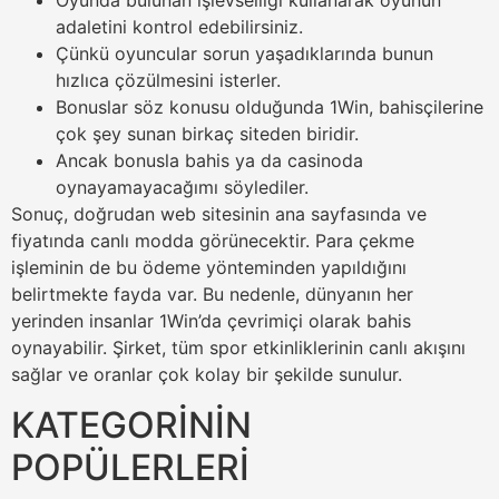
Oyunda bulunan işlevselliği kullanarak oyunun
adaletini kontrol edebilirsiniz.
Çünkü oyuncular sorun yaşadıklarında bunun
hızlıca çözülmesini isterler.
Bonuslar söz konusu olduğunda 1Win, bahisçilerine
çok şey sunan birkaç siteden biridir.
Ancak bonusla bahis ya da casinoda
oynayamayacağımı söylediler.
Sonuç, doğrudan web sitesinin ana sayfasında ve
fiyatında canlı modda görünecektir. Para çekme
işleminin de bu ödeme yönteminden yapıldığını
belirtmekte fayda var. Bu nedenle, dünyanın her
yerinden insanlar 1Win’da çevrimiçi olarak bahis
oynayabilir. Şirket, tüm spor etkinliklerinin canlı akışını
sağlar ve oranlar çok kolay bir şekilde sunulur.
KATEGORİNİN
POPÜLERLERİ