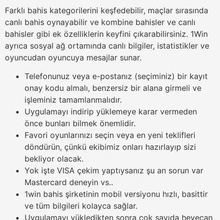
Farklı bahis kategorilerini keşfedebilir, maçlar sırasında
canlı bahis oynayabilir ve kombine bahisler ve canlı
bahisler gibi ek özelliklerin keyfini çıkarabilirsiniz. 1Win
ayrıca sosyal ağ ortamında canlı bilgiler, istatistikler ve
oyuncudan oyuncuya mesajlar sunar.
Telefonunuz veya e-postanız (seçiminiz) bir kayıt
onay kodu almalı, benzersiz bir alana girmeli ve
işleminiz tamamlanmalıdır.
Uygulamayı indirip yüklemeye karar vermeden
önce bunları bilmek önemlidir.
Favori oyunlarınızı seçin veya en yeni teklifleri
döndürün, çünkü ekibimiz onları hazırlayıp sizi
bekliyor olacak.
Yok işte VISA çekim yaptıysanız şu an sorun var
Mastercard deneyin vs..
1win bahis şirketinin mobil versiyonu hızlı, basittir
ve tüm bilgileri kolayca sağlar.
Uygulamayı yükledikten sonra çok sayıda heyecan