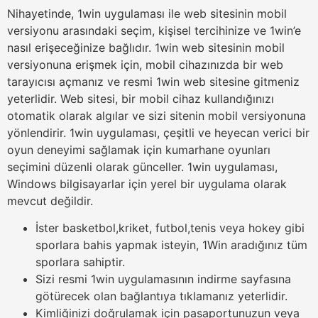
Nihayetinde, 1win uygulaması ile web sitesinin mobil
versiyonu arasındaki seçim, kişisel tercihinize ve 1win’e
nasıl erişeceğinize bağlıdır. 1win web sitesinin mobil
versiyonuna erişmek için, mobil cihazınızda bir web
tarayıcısı açmanız ve resmi 1win web sitesine gitmeniz
yeterlidir. Web sitesi, bir mobil cihaz kullandığınızı
otomatik olarak algılar ve sizi sitenin mobil versiyonuna
yönlendirir. 1win uygulaması, çeşitli ve heyecan verici bir
oyun deneyimi sağlamak için kumarhane oyunları
seçimini düzenli olarak günceller. 1win uygulaması,
Windows bilgisayarlar için yerel bir uygulama olarak
mevcut değildir.
İster basketbol,kriket, futbol,tenis veya hokey gibi
sporlara bahis yapmak isteyin, 1Win aradığınız tüm
sporlara sahiptir.
Sizi resmi 1win uygulamasının indirme sayfasına
götürecek olan bağlantıya tıklamanız yeterlidir.
Kimliğinizi doğrulamak için pasaportunuzun veya