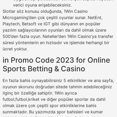
verici oyuna erişebileceksiniz.
Slotlar söz konusu olduğunda, 1Win Casino
Microgaming’den çok çeşitli oyunlar sunar. NetEnt,
Playtech, Betsoft ve IGT gibi dünyanın en popüler
yazılım sağlayıcılarının oyunları da dahil olmak üzere
500’den fazla oyun. Neteller’den 1Win Casino’ya transfer
süresi yöntemlerin en hızlısıdır ve işlemde herhangi bir
ücret yoktur.
in Promo Code 2023 for Online
Sports Betting & Casino
En fazla bahis oynayabilirsiniz 5 etkinlikler ve ana sayfa,
oyunun skorunu doğrudan sitede tahmin edebileceğiniz
ilginç bir özelliğe sahiptir. 1Win ayrıca
futbol,futbol,kriket ve diğer popüler sporlar da dahil
olmak üzere çok çeşitli spor etkinliklerine bahis
sunmaktadır. Bu yazımızda spor bahisleri ve kumar