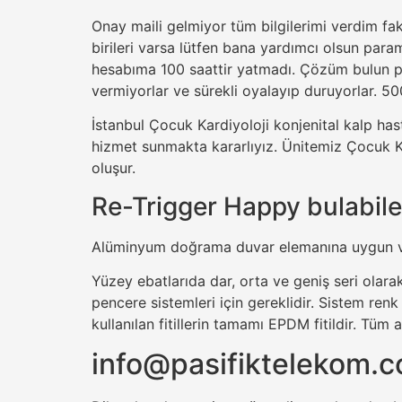
Onay maili gelmiyor tüm bilgilerimi verdim fa
birileri varsa lütfen bana yardımcı olsun p
hesabıma 100 saattir yatmadı. Çözüm bulun par
vermiyorlar ve sürekli oyalayıp duruyorlar. 5
İstanbul Çocuk Kardiyoloji konjenital kalp hast
hizmet sunmakta kararlıyız. Ünitemiz Çocuk Ka
oluşur.
Re-Trigger Happy bulabile
Alüminyum doğrama duvar elemanına uygun vidal
Yüzey ebatlarıda dar, orta ve geniş seri olarak
pencere sistemleri için gereklidir. Sistem renk
kullanılan fitillerin tamamı EPDM fitildir. Tüm
info@pasifiktelekom.c