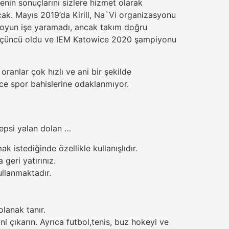
enin sonuçlarını sizlere hizmet olarak
cak. Mayıs 2019’da Kirill, Na`Vi organizasyonu
ta oyun işe yaramadı, ancak takım doğru
e üçüncü oldu ve IEM Katowice 2020 şampiyonu
ranlar çok hızlı ve ani bir şekilde
ce spor bahislerine odaklanmıyor.
epsi yalan dolan …
 istediğinde özellikle kullanışlıdır.
geri yatırınız.
ullanmaktadır.
lanak tanır.
ini çıkarın. Ayrıca futbol,tenis, buz hokeyi ve