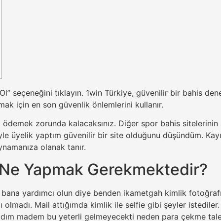
Ol” seçeneğini tıklayın. 1win Türkiye, güvenilir bir bahis dene
rumak için en son güvenlik önlemlerini kullanır.
 ödemek zorunda kalacaksınız. Diğer spor bahis sitelerinin 
iyle üyelik yaptım güvenilir bir site olduğunu düşündüm. Kay
ynamanıza olanak tanır.
n Ne Yapmak Gerekmektedir?
 bana yardımcı olun diye benden ikametgah kimlik fotoğrafı f
lmadı. Mail attığımda kimlik ile selfie gibi şeyler istediler. 
dım madem bu yeterli gelmeyecekti neden para çekme tale