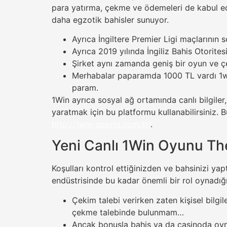
para yatırma, çekme ve ödemeleri de kabul eder
daha egzotik bahisler sunuyor.
Ayrıca İngiltere Premier Ligi maçlarının s
Ayrıca 2019 yılında İngiliz Bahis Otorite
Şirket aynı zamanda geniş bir oyun ve ç
Merhabalar paparamda 1000 TL vardı 1win
param.
1Win ayrıca sosyal ağ ortamında canlı bilgiler
yaratmak için bu platformu kullanabilirsiniz. 
http://1win-sports.com/tr/
.
Yeni Canlı 1Win Oyunu Th
Koşulları kontrol ettiğinizden ve bahsinizi ya
endüstrisinde bu kadar önemli bir rol oynadı
Çekim talebi verirken zaten kişisel bil
çekme talebinde bulunmam…
Ancak bonusla bahis ya da casinoda oy