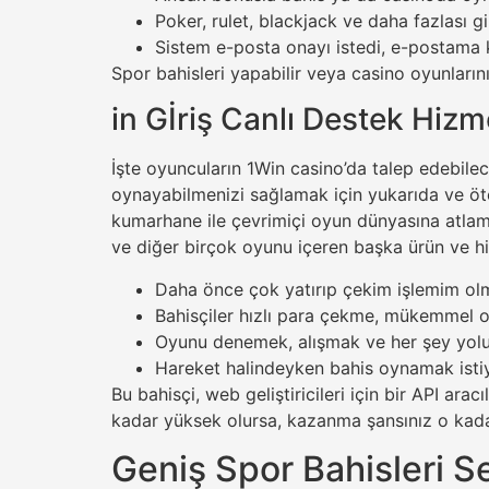
Poker, rulet, blackjack ve daha fazlası gi
Sistem e-posta onayı istedi, e-postama k
Spor bahisleri yapabilir veya casino oyunları
in Gİriş Canlı Destek Hizm
İşte oyuncuların 1Win casino’da talep edebile
oynayabilmenizi sağlamak için yukarıda ve öte
kumarhane ile çevrimiçi oyun dünyasına atlama
ve diğer birçok oyunu içeren başka ürün ve h
Daha önce çok yatırıp çekim işlemim ol
Bahisçiler hızlı para çekme, mükemmel ora
Oyunu denemek, alışmak ve her şey yolun
Hareket halindeyken bahis oynamak istiyo
Bu bahisçi, web geliştiricileri için bir API ara
kadar yüksek olursa, kazanma şansınız o kadar a
Geniş Spor Bahisleri S